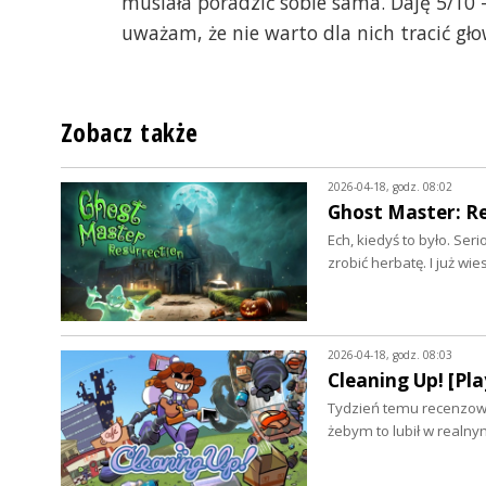
musiała poradzić sobie sama. Daję 5/10
uważam, że nie warto dla nich tracić gło
Zobacz także
2026-04-18, godz. 08:02
Ghost Master: Re
Ech, kiedyś to było. Ser
zrobić herbatę. I już wi
2026-04-18, godz. 08:03
Cleaning Up! [Pla
Tydzień temu recenzowa
żebym to lubił w realn