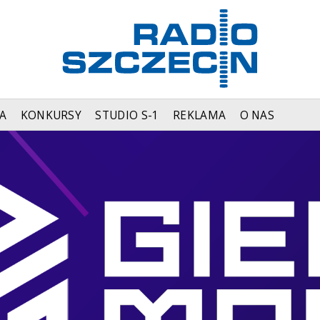
A
KONKURSY
STUDIO S-1
REKLAMA
O NAS