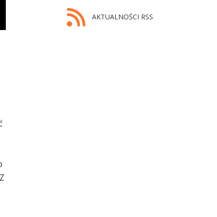
AKTUALNOŚCI RSS
ć
o
 Z