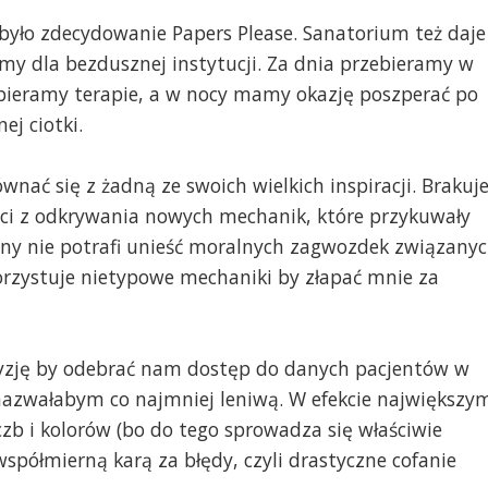
, było zdecydowanie Papers Please. Sanatorium też daje
y dla bezdusznej instytucji. Za dnia przebieramy w
bieramy terapie, a w nocy mamy okazję poszperać po
ej ciotki.
wnać się z żadną ze swoich wielkich inspiracji. Brakuj
ości z odkrywania nowych mechanik, które przykuwały
rony nie potrafi unieść moralnych zagwozdek związany
orzystuje nietypowe mechaniki by złapać mnie za
ecyzję by odebrać nam dostęp do danych pacjentów w
nazwałabym co najmniej leniwą. W efekcie największy
zb i kolorów (bo do tego sprowadza się właściwie
współmierną karą za błędy, czyli drastyczne cofanie