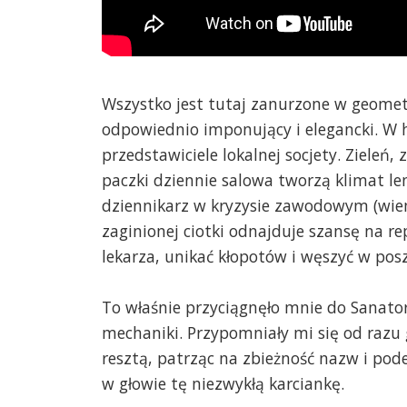
Wszystko jest tutaj zanurzone w geomet
odpowiednio imponujący i elegancki. W h
przedstawiciele lokalnej socjety. Zieleń
paczki dziennie salowa tworzą klimat le
dziennikarz w kryzysie zawodowym (wiem
zaginionej ciotki odnajduje szansę na r
lekarza, unikać kłopotów i węszyć w pos
To właśnie przyciągnęło mnie do Sanatori
mechaniki. Przypomniały mi się od razu
resztą, patrząc na zbieżność nazw i pode
w głowie tę niezwykłą karciankę.