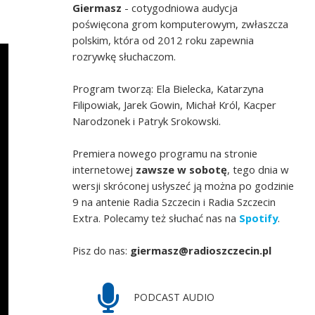
Giermasz
- cotygodniowa audycja
poświęcona grom komputerowym, zwłaszcza
polskim, która od 2012 roku zapewnia
rozrywkę słuchaczom.
Program tworzą: Ela Bielecka, Katarzyna
Filipowiak, Jarek Gowin, Michał Król, Kacper
Narodzonek i Patryk Srokowski.
Premiera nowego programu na stronie
internetowej
zawsze w sobotę
, tego dnia w
wersji skróconej usłyszeć ją można po godzinie
9 na antenie Radia Szczecin i Radia Szczecin
Extra. Polecamy też słuchać nas na
Spotify
.
Pisz do nas:
giermasz@radioszczecin.pl
PODCAST AUDIO