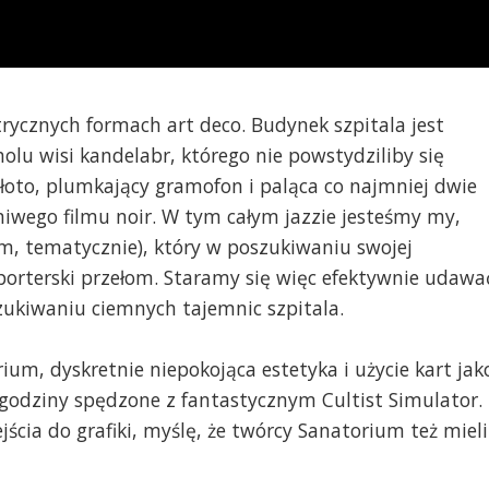
rycznych formach art deco. Budynek szpitala jest
olu wisi kandelabr, którego nie powstydziliby się
, złoto, plumkający gramofon i paląca co najmniej dwie
niwego filmu noir. W tym całym jazzie jesteśmy my,
, tematycznie), który w poszukiwaniu swojej
eporterski przełom. Staramy się więc efektywnie udawa
zukiwaniu ciemnych tajemnic szpitala.
um, dyskretnie niepokojąca estetyka i użycie kart jak
 godziny spędzone z fantastycznym Cultist Simulator.
jścia do grafiki, myślę, że twórcy Sanatorium też mieli