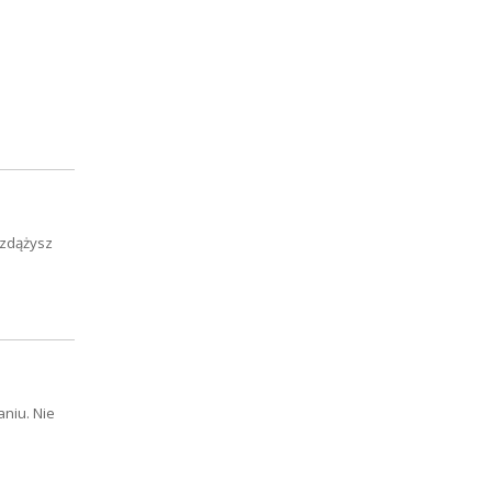
ż zdążysz
niu. Nie