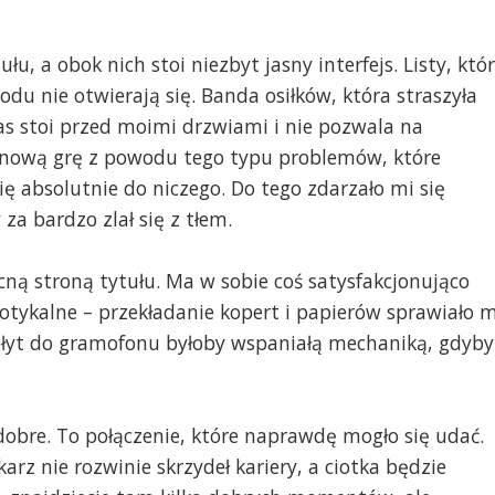
u, a obok nich stoi niezbyt jasny interfejs. Listy, któ
u nie otwierają się. Banda osiłków, która straszyła
as stoi przed moimi drzwiami i nie pozwala na
m nową grę z powodu tego typu problemów, które
ię absolutnie do niczego. Do tego zdarzało mi się
za bardzo zlał się z tłem.
ną stroną tytułu. Ma w sobie coś satysfakcjonująco
tykalne – przekładanie kopert i papierów sprawiało m
płyt do gramofonu byłoby wspaniałą mechaniką, gdyby
obre. To połączenie, które naprawdę mogło się udać.
arz nie rozwinie skrzydeł kariery, a ciotka będzie