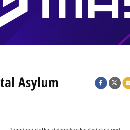
tal Asylum
Zaginiona ciotka, dziennikarskie śledztwo pod