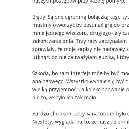
naszych postępów przy każdej pomyłce.
Błędy! Są one ogromną bolączką tego tytuł
musimy otworzyć by posunąć grę do przod
mnie jednego wieczoru, drugiego cały cz
zakończenie dnia. Trzy razy zaczynała
sprawiały, że moje zapisy nie nadawały s
utknąć, bo nie zauważyłam guzika, który 
Szkoda, bo sam interfejs mógłby być moc
analogowego. Wszystko wydaje się być do
wielką przyjemność, a kolekcjonowanie 
nie to, że było ich tak mało.
Bardzo chciałam, żeby Sanatorium było d
Niestety, wygląda na to, że nasz dziennik