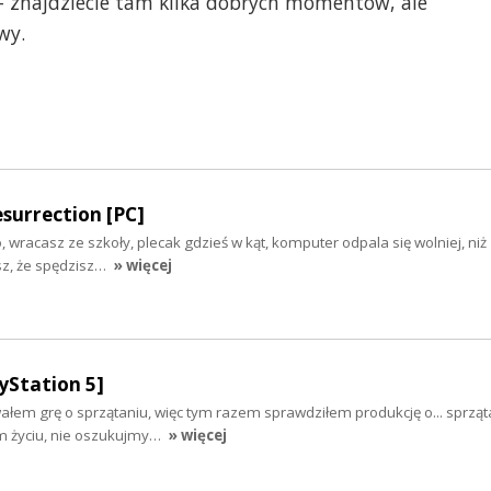
 – znajdziecie tam kilka dobrych momentów, ale
wy.
surrection [PC]
io, wracasz ze szkoły, plecak gdzieś w kąt, komputer odpala się wolniej, ni
esz, że spędzisz…
» więcej
yStation 5]
łem grę o sprzątaniu, więc tym razem sprawdziłem produkcję o... sprząta
ym życiu, nie oszukujmy…
» więcej