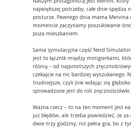
Naszym protagonistą jest Mervin, który 
największej potrzeby, całe dnie spędza n
posturze. Pewnego dnia mama Mervina ma
momencie zaczynamy poszukiwanie środ
poza mieszkaniem.
Sama symulacyjna część Nerd Simulator
jest to łącznik między minigierkami, kt
różnią – od najprostszych zręcznościow
czekajcie na nic bardziej wyszukanego. 
trudniejsze, czyli (nie wdając się głębok
sprowadzone jest do roli zręcznościówki.
Ważna rzecz – to na ten moment jest ear
już błędów, ale trzeba powiedzieć, że za
dwie-trzy godziny, niż pełna gra, bo z 