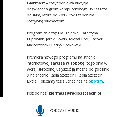
Giermasz
- cotygodniowa audycja
poświęcona grom komputerowym, zwłaszcza
polskim, która od 2012 roku zapewnia
rozrywkę słuchaczom.
Program tworzą: Ela Bielecka, Katarzyna
Filipowiak, Jarek Gowin, Michał Król, Kacper
Narodzonek i Patryk Srokowski.
Premiera nowego programu na stronie
internetowej
zawsze w sobotę
, tego dnia w
wersji skróconej usłyszeć ją można po godzinie
9 na antenie Radia Szczecin i Radia Szczecin
Extra. Polecamy też słuchać nas na
Spotify
.
Pisz do nas:
giermasz@radioszczecin.pl
PODCAST AUDIO