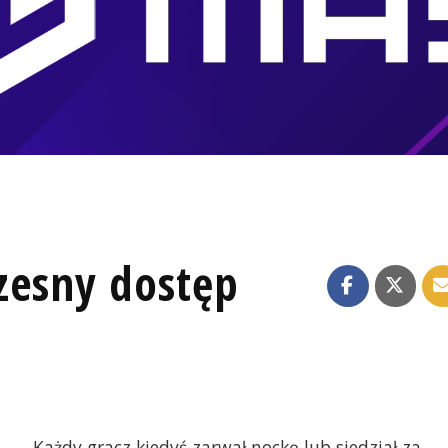
zesny dostęp
Każdy gracz kiedyś zarwał nockę lub siedział za