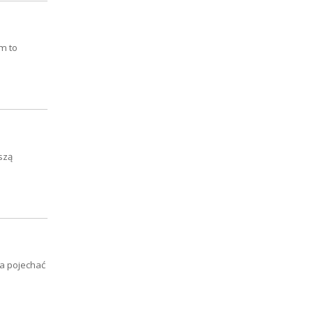
m to
szą
ba pojechać