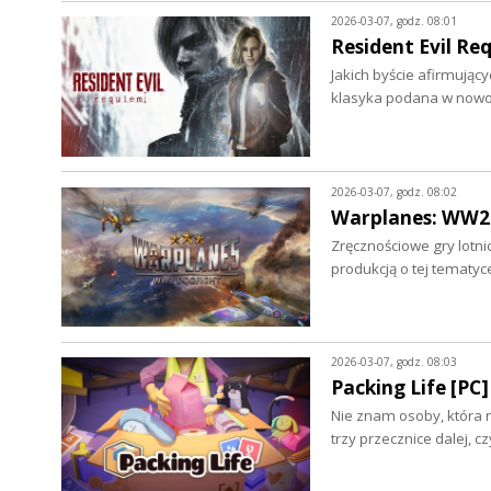
2026-03-07, godz. 08:01
Resident Evil Re
Jakich byście afirmując
klasyka podana w nowo
2026-03-07, godz. 08:02
Warplanes: WW2 
Zręcznościowe gry lotn
produkcją o tej tematyc
2026-03-07, godz. 08:03
Packing Life [PC]
Nie znam osoby, która ni
trzy przecznice dalej, c