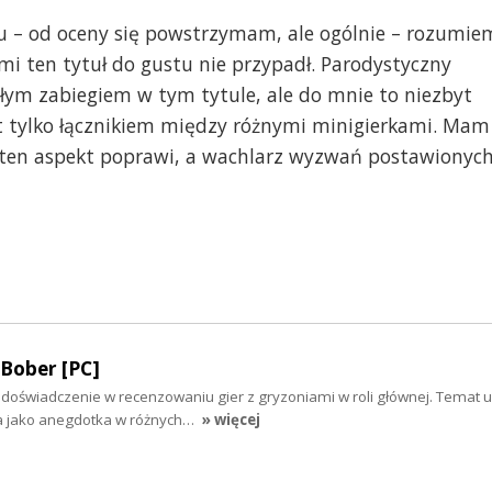
u – od oceny się powstrzymam, ale ogólnie – rozumie
 mi ten tytuł do gustu nie przypadł. Parodystyczny
łym zabiegiem w tym tytule, ale do mnie to niezbyt
jest tylko łącznikiem między różnymi minigierkami. Mam
hę ten aspekt poprawi, a wachlarz wyzwań postawionyc
Bober [PC]
 doświadczenie w recenzowaniu gier z gryzoniami w roli głównej. Temat 
a jako anegdotka w różnych…
» więcej