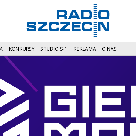
A
KONKURSY
STUDIO S-1
REKLAMA
O NAS