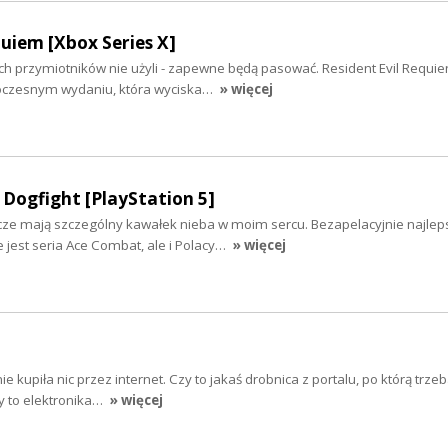
quiem [Xbox Series X]
ych przymiotników nie użyli - zapewne będą pasować. Resident Evil Requie
czesnym wydaniu, która wyciska…
» więcej
Dogfight [PlayStation 5]
icze mają szczególny kawałek nieba w moim sercu. Bezapelacyjnie najlep
e jest seria Ace Combat, ale i Polacy…
» więcej
e kupiła nic przez internet. Czy to jakaś drobnica z portalu, po którą trze
zy to elektronika…
» więcej