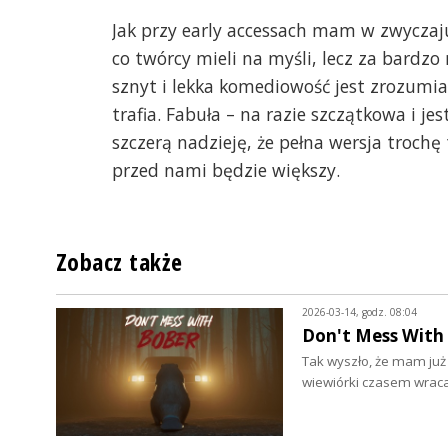
Jak przy early accessach mam w zwyczaj
co twórcy mieli na myśli, lecz za bardzo
sznyt i lekka komediowość jest zrozumia
trafia. Fabuła – na razie szczątkowa i 
szczerą nadzieję, że pełna wersja troc
przed nami będzie większy.
Zobacz także
2026-03-14, godz. 08:04
Don't Mess With 
Tak wyszło, że mam już
wiewiórki czasem wrac