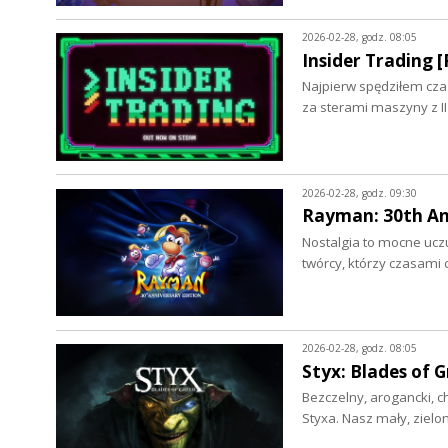
2026-02-28, godz. 08:05
Insider Trading [
Najpierw spędziłem cza
za sterami maszyny z I
2026-02-28, godz. 09:30
Rayman: 30th Ann
Nostalgia to mocne uczu
twórcy, którzy czasami
2026-02-28, godz. 08:05
Styx: Blades of G
Bezczelny, arogancki, c
Styxa. Nasz mały, zielo