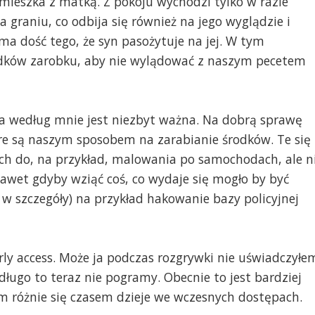
mieszka z matką. Z pokoju wychodzi tylko w razie
a graniu, co odbija się również na jego wyglądzie i
 dość tego, że syn pasożytuje na jej. W tym
ków zarobku, aby nie wylądować z naszym pecetem
a według mnie jest niezbyt ważna. Na dobrą sprawę
óre są naszym sposobem na zarabianie środków. Te się
ych do, na przykład, malowania po samochodach, ale n
Nawet gdyby wziąć coś, co wydaje się mogło by być
o w szczegóły) na przykład hakowanie bazy policyjnej
ly access. Może ja podczas rozgrywki nie uświadczyłe
 długo to teraz nie pogramy. Obecnie to jest bardziej
tym różnie się czasem dzieje we wczesnych dostępach.