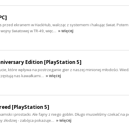
PC]
s przed ekranem w HackHub, walcząc z systemem i hakując świat. Potem
I wojny światowej w TR-49, więc…
» więcej
iversary Edition [PlayStation 5]
cie, które wpływa na postrzeganie gier z naszej minionej młodości. Wied
 częstują nas kawałkami…
» więcej
reed [PlayStation 5]
hamski i prostacki. Ale fajny z niego goblin. Długo musieliśmy czekać na 
ny złodziej - zabójca pokazuje…
» więcej