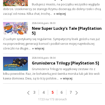
Budujesz miasto, na początku wszystko wygląda
dobrze. Uciekinierzy ze starego Rzymu docierają do doliny rzeki i chcą
zacząć od nowa. Kilka chat, trochę…
» więcej
2026-04-04, godz. 08:03
New Super Lucky's Tale [PlayStation
5]
Z Luckym spotykamy się regularnie. Sympatyczny lisek gościł u nas już
na poprzedniej generacji konsol i podbił serce mojej najmłodszej
córeczki na długie…
» więcej
2026-04-04, godz. 08:04
Gruniożerca Trilogy [PlayStation 5]
Gruniożerca Trilogy to wyjątkowy zestaw i to z
kilku powodów. Raz, że bohaterką jest świnka morska lub jak kto woli
kawia domowa. Dwa, są to trzy polskie…
» więcej
3
4
5
6
7
1723 na 173 stronach