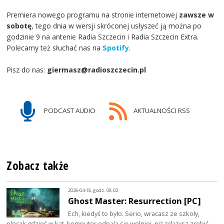
Premiera nowego programu na stronie internetowej
zawsze w
sobotę
, tego dnia w wersji skróconej usłyszeć ją można po
godzinie 9 na antenie Radia Szczecin i Radia Szczecin Extra.
Polecamy też słuchać nas na
Spotify
.
Pisz do nas:
giermasz@radioszczecin.pl
PODCAST AUDIO
AKTUALNOŚCI RSS
Zobacz także
2026-04-18, godz. 08:02
Ghost Master: Resurrection [PC]
Ech, kiedyś to było. Serio, wracasz ze szkoły,
plecak gdzieś w kąt, komputer odpala się wolniej, niż zdążysz zrobić