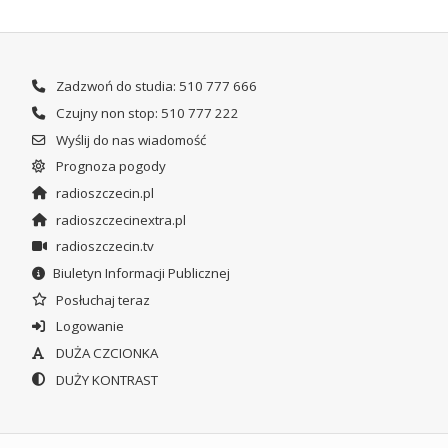
Zadzwoń do studia: 510 777 666
Czujny non stop: 510 777 222
Wyślij do nas wiadomość
Prognoza pogody
radioszczecin.pl
radioszczecinextra.pl
radioszczecin.tv
Biuletyn Informacji Publicznej
Posłuchaj teraz
Logowanie
DUŻA CZCIONKA
DUŻY KONTRAST