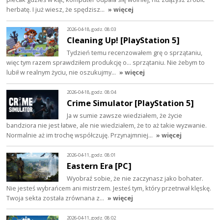
herbatę. I już wiesz, że spędzisz…
» więcej
2026-04-18, godz. 08:03
Cleaning Up! [PlayStation 5]
Tydzień temu recenzowałem grę o sprzątaniu,
więc tym razem sprawdziłem produkcję o... sprzątaniu. Nie żebym to
lubił w realnym życiu, nie oszukujmy…
» więcej
2026-04-18, godz. 08:04
Crime Simulator [PlayStation 5]
Ja w sumie zawsze wiedziałem, że życie
bandziora nie jest łatwe, ale nie wiedziałem, że to aż takie wyzwanie.
Normalnie aż im trochę współczuję. Przynajmniej…
» więcej
2026-04-11, godz. 08:01
Eastern Era [PC]
Wyobraź sobie, że nie zaczynasz jako bohater.
Nie jesteś wybrańcem ani mistrzem. Jesteś tym, który przetrwał klęskę.
Twoja sekta została zrównana z…
» więcej
2026-04-11, godz. 08:02