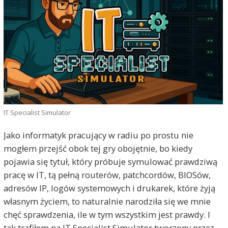
IT Specialist Simulator
Jako informatyk pracujący w radiu po prostu nie
mogłem przejść obok tej gry obojętnie, bo kiedy
pojawia się tytuł, który próbuje symulować prawdziwą
pracę w IT, tą pełną routerów, patchcordów, BIOSów,
adresów IP, logów systemowych i drukarek, które żyją
własnym życiem, to naturalnie narodziła się we mnie
chęć sprawdzenia, ile w tym wszystkim jest prawdy. I
tak trafiłem na IT Specialist Simulator tworzony przez