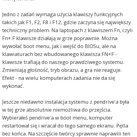
Jedno z zadań wymaga użycia klawiszy funkcyjnych
takich jak F1, F2, F8 i F12, gdzie zaczyna się największy
techniczny problem. Na laptopach z klawiszem Fn, czyli
Fn+ F klawisze działają w grze poprawnie. Można
wywołać boot menu, jak i wejść do BIOSu, ale na
klawiaturach bez wbudowanego klawisza FN+F -
klawisze trafiają do naszego prawdziwego systemu.
Zmieniają głośność, tryb obrazu, a gra nie reaguje.
Efekt - na wielu komputerach zadania nie da się
wykonać.
Jeszcze niedawno instalacja systemu z pendrive'a była
w tej grze absolutnie niemożliwa do przejścia.
Wybierałeś pendrive'a w boot menu, komputer
restartował się i wracał do tego samego ekranu. Pętla
bez końca. Na szczęście twórcy sprawnie naprawili ten