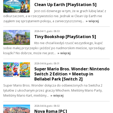
Clean Up Earth [PlayStation 5]
Jest coś dziwnego w tym, że w grach lubię latać z
odkurzaczem, a w rzeczywistości nie. Jednak w Clean Up Earth nie
zająłem się sprzątaniem pokoju, a zanieczyszczonej…
» więcej
2026-04-11, godz. 08:03
Tiny Bookshop [PlayStation 5]
Kto nie chciał kiedyś rzucić wszystkiego, kupić
sobie małej przyczepki i jeździć po nadmorskim mieście, sprzedając
książki? No dobrze, może nie jest…
» więcej
2026-04-04, godz. 08:01
Super Mario Bros. Wonder: Nintendo
Switch 2 Edition + Meetup in
Bellabel Park [Switch 2]
Super Mario Bros. Wonder dołącza do odświeżonych na Switcha 2
tytułów z ukochanym przez graczy Włochem. Mieliśmy Mario Party,
Mieliśmy Mario Kart, mieliśmy…
» więcej
2026-04-04, godz. 08:02
Nova Roma [PC]