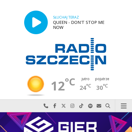
SŁUCHAJ TERAZ
QUEEN - DON'T STOP ME
NOW
°C
jutro
pojutrze
12
°C
°C
24
30
Najlepiej po prostu do nas zadzwoń
Odwiedź nas na Facebook-u
Odwiedź nas na X
Odwiedź nas na Instagram-ie
Odwiedź nas na TikTok-u
Szukaj nas na Spotify
Wyślij do nas w
Szukaj