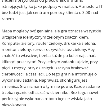
zlecenia przychodzą od pracowników widmo
istniejących tylko jako podpisy w mailach. Atmosfera IT
bez ludzi jest jak centrum pomocy klienta o 3:00 nad
ranem.
Mapa mogłaby być genialna, ale gra oznacza wszystkie
urządzenia identycznym zielonym znacznikiem.
Komputer zielony, router zielony, drukarka zielona,
monitor zielony, serwer oczywiście też zielony. Aby
znaleźć to właściwe, trzeba każde po kolei najechać,
kliknąć, przeczytać. Przy jednym zadaniu ujdzie, przy
pięciu męczy, przy dziesięciu zaczyna brakować
cierpliwości, a czas leci. Do tego gra nie informuje o
wykonaniu zadania. Naprawisz, skonfigurujesz,
zmienisz. Gra nic nam o tym nie powie. Każde zadanie
trzeba ręcznie odhaczać w dzienniku. Bez tego nawet
perfekcyjnie wykonana robota będzie wisiała jako
niewykonana.