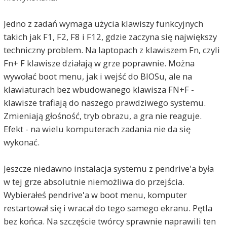
Jedno z zadań wymaga użycia klawiszy funkcyjnych
takich jak F1, F2, F8 i F12, gdzie zaczyna się największy
techniczny problem. Na laptopach z klawiszem Fn, czyli
Fn+ F klawisze działają w grze poprawnie. Można
wywołać boot menu, jak i wejść do BIOSu, ale na
klawiaturach bez wbudowanego klawisza FN+F -
klawisze trafiają do naszego prawdziwego systemu.
Zmieniają głośność, tryb obrazu, a gra nie reaguje.
Efekt - na wielu komputerach zadania nie da się
wykonać.
Jeszcze niedawno instalacja systemu z pendrive'a była
w tej grze absolutnie niemożliwa do przejścia.
Wybierałeś pendrive'a w boot menu, komputer
restartował się i wracał do tego samego ekranu. Pętla
bez końca. Na szczęście twórcy sprawnie naprawili ten