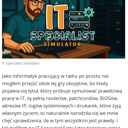
IT Specialist Simulator
Jako informatyk pracujący w radiu po prostu nie
mogłem przejść obok tej gry obojętnie, bo kiedy
pojawia się tytuł, który próbuje symulować prawdziwą
pracę w IT, tą pełną routerów, patchcordów, BIOSów,
adresów IP, logów systemowych i drukarek, które żyją
własnym życiem, to naturalnie narodziła się we mnie
chęć sprawdzenia, ile w tym wszystkim jest prawdy. I
tak trafiłem na IT Specialist Simulator tworzony przez