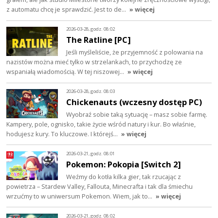
z automatu chcę je sprawdzić. Jest to de…
» więcej
2026-03-28, godz. 08:02
The Ratline [PC]
Jeśli myśleliście, że przyjemność z polowania na
nazistów można mieć tylko w strzelankach, to przychodzę ze
wspaniałą wiadomością. W tej niszowej…
» więcej
2026-03-28, godz. 08:03
Chickenauts (wczesny dostęp PC)
Wyobraź sobie taką sytuację – masz sobie farmę.
Kampery, pole, ognisko, takie życie wśród natury i kur. Bo właśnie,
hodujesz kury. To kluczowe. I którejś…
» więcej
2026-03-21, godz. 08:01
Pokemon: Pokopia [Switch 2]
Weźmy do kotła kilka gier, tak rzucając z
powietrza – Stardew Valley, Fallouta, Minecrafta i tak dla śmiechu
wrzućmy to w uniwersum Pokemon. Wiem, jak to…
» więcej
2026-03-21, godz. 08:02