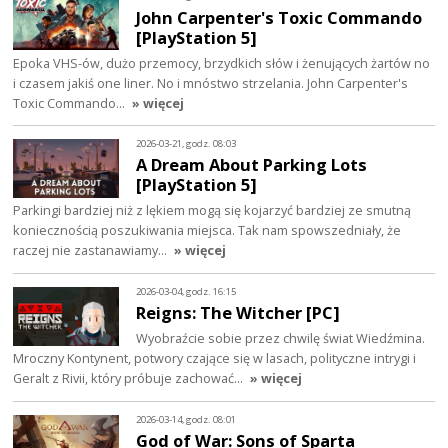
John Carpenter's Toxic Commando
[PlayStation 5]
Epoka VHS-ów, dużo przemocy, brzydkich słów i żenujących żartów no
i czasem jakiś one liner. No i mnóstwo strzelania. John Carpenter's
Toxic Commando…
» więcej
2026-03-21, godz. 08:03
A Dream About Parking Lots
[PlayStation 5]
Parkingi bardziej niż z lękiem mogą się kojarzyć bardziej ze smutną
koniecznością poszukiwania miejsca. Tak nam spowszedniały, że
raczej nie zastanawiamy…
» więcej
2026-03-04, godz. 16:15
Reigns: The Witcher [PC]
Wyobraźcie sobie przez chwilę świat Wiedźmina.
Mroczny Kontynent, potwory czające się w lasach, polityczne intrygi i
Geralt z Rivii, który próbuje zachować…
» więcej
2026-03-14, godz. 08:01
God of War: Sons of Sparta