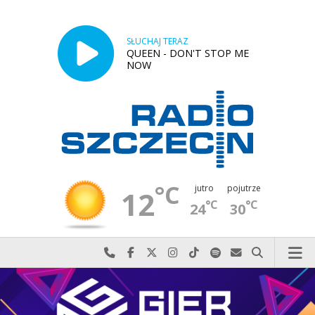
SŁUCHAJ TERAZ
QUEEN - DON'T STOP ME
NOW
°C
jutro
pojutrze
12
°C
°C
24
30
Najlepiej po prostu do nas zadzwoń
Odwiedź nas na Facebook-u
Odwiedź nas na X
Odwiedź nas na Instagram-ie
Odwiedź nas na TikTok-u
Szukaj nas na Spotify
Wyślij do nas w
Szukaj