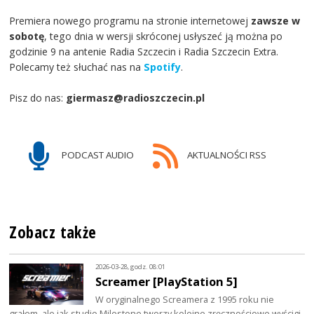
Premiera nowego programu na stronie internetowej
zawsze w
sobotę
, tego dnia w wersji skróconej usłyszeć ją można po
godzinie 9 na antenie Radia Szczecin i Radia Szczecin Extra.
Polecamy też słuchać nas na
Spotify
.
Pisz do nas:
giermasz@radioszczecin.pl
PODCAST AUDIO
AKTUALNOŚCI RSS
Zobacz także
2026-03-28, godz. 08:01
Screamer [PlayStation 5]
W oryginalnego Screamera z 1995 roku nie
grałem, ale jak studio Milestone tworzy kolejne zręcznościowe wyścigi,