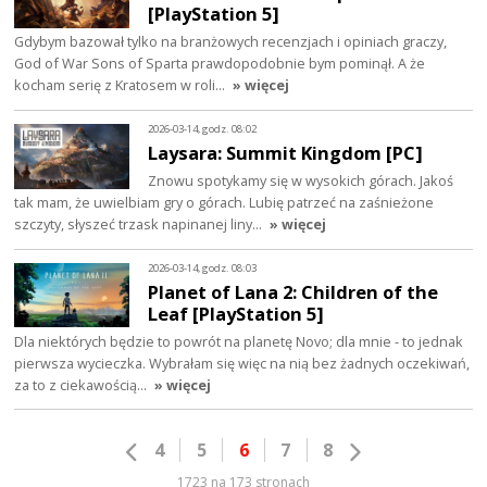
[PlayStation 5]
Gdybym bazował tylko na branżowych recenzjach i opiniach graczy,
God of War Sons of Sparta prawdopodobnie bym pominął. A że
kocham serię z Kratosem w roli…
» więcej
2026-03-14, godz. 08:02
Laysara: Summit Kingdom [PC]
Znowu spotykamy się w wysokich górach. Jakoś
tak mam, że uwielbiam gry o górach. Lubię patrzeć na zaśnieżone
szczyty, słyszeć trzask napinanej liny…
» więcej
2026-03-14, godz. 08:03
Planet of Lana 2: Children of the
Leaf [PlayStation 5]
Dla niektórych będzie to powrót na planetę Novo; dla mnie - to jednak
pierwsza wycieczka. Wybrałam się więc na nią bez żadnych oczekiwań,
za to z ciekawością…
» więcej
4
5
6
7
8
1723 na 173 stronach