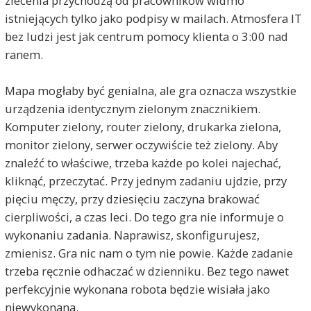
zlecenia przychodzą od pracowników widmo
istniejących tylko jako podpisy w mailach. Atmosfera IT
bez ludzi jest jak centrum pomocy klienta o 3:00 nad
ranem.
Mapa mogłaby być genialna, ale gra oznacza wszystkie
urządzenia identycznym zielonym znacznikiem.
Komputer zielony, router zielony, drukarka zielona,
monitor zielony, serwer oczywiście też zielony. Aby
znaleźć to właściwe, trzeba każde po kolei najechać,
kliknąć, przeczytać. Przy jednym zadaniu ujdzie, przy
pięciu męczy, przy dziesięciu zaczyna brakować
cierpliwości, a czas leci. Do tego gra nie informuje o
wykonaniu zadania. Naprawisz, skonfigurujesz,
zmienisz. Gra nic nam o tym nie powie. Każde zadanie
trzeba ręcznie odhaczać w dzienniku. Bez tego nawet
perfekcyjnie wykonana robota będzie wisiała jako
niewykonana.