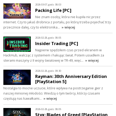
2026-03-07, godz. 08:03
Packing Life [PC]
Nie znam osoby, która nie kupiła nic przez
internet. Czy to jakaś drobnica z portalu, po którą trzeba pojechać trzy
przecznice dalej, czy to elektronika…
» więcej
2026-02-28, godz. 08:05
Insider Trading [PC]
Najpierw spędziłem czas przed ekranem w
HackHub, walcząc z systemem i hakując świat. Potem usiadłem za
sterami maszyny z II wojny światowej w TR-49, więc…
» więcej
2026-02-28, godz. 09:30
Rayman: 30th Anniversary Edition
[PlayStation 5]
Nostalgia to mocne uczucie, które wpływa na postrzeganie gier z
naszej minionej młodości. Wiedzą o tym twórcy, którzy czasami
częstują nas kawałkami…
» więcej
2026-02-28, godz. 08:05
Styx: Blades of Greed [PlayStation