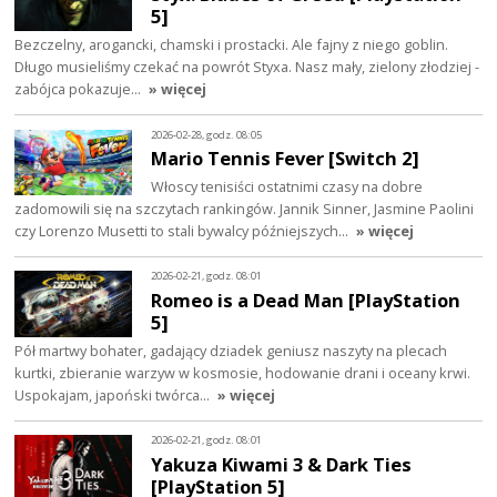
5]
Bezczelny, arogancki, chamski i prostacki. Ale fajny z niego goblin.
Długo musieliśmy czekać na powrót Styxa. Nasz mały, zielony złodziej -
zabójca pokazuje…
» więcej
2026-02-28, godz. 08:05
Mario Tennis Fever [Switch 2]
Włoscy tenisiści ostatnimi czasy na dobre
zadomowili się na szczytach rankingów. Jannik Sinner, Jasmine Paolini
czy Lorenzo Musetti to stali bywalcy późniejszych…
» więcej
2026-02-21, godz. 08:01
Romeo is a Dead Man [PlayStation
5]
Pół martwy bohater, gadający dziadek geniusz naszyty na plecach
kurtki, zbieranie warzyw w kosmosie, hodowanie drani i oceany krwi.
Uspokajam, japoński twórca…
» więcej
2026-02-21, godz. 08:01
Yakuza Kiwami 3 & Dark Ties
[PlayStation 5]