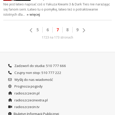
Nie jest łatwo napisać coś o Yakuza Kiwami 3 & Dark Ties nie narażając
się fanom serii. Łatwo tu o pomyłkę, łatwo też o potraktowanie
istotnych dla…
» więcej
5
6
7
8
9
1723 na 173 stronach
Zadzwoń do studia: 510 777 666
Czujny non stop: 510 777 222
Wyślij do nas wiadomość
Prognoza pogody
radioszczecin.pl
radioszczecinextra.pl
radioszczecin.tv
Biuletyn Informacji Publicznej