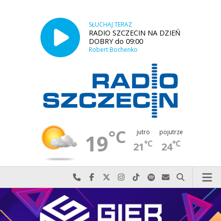
SŁUCHAJ TERAZ
RADIO SZCZECIN NA DZIEŃ
DOBRY do 09:00
Robert Bochenko
°C
jutro
pojutrze
19
°C
°C
21
24
Najlepiej po prostu do nas zadzwoń
Odwiedź nas na Facebook-u
Odwiedź nas na X
Odwiedź nas na Instagram-ie
Odwiedź nas na TikTok-u
Szukaj nas na Spotify
Wyślij do nas w
Szukaj