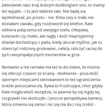
Jakkolwiek nasz kraj dobrym dubbingiem stoi, to mamy
też wyjątki - i to jest właśnie taki. Nie będę się
wyzłośliwiać, po prostu - nie. Kilka razy o mało nie
dostałam zawału, gdy rozdzwonił się telefon. Kate
odbiera połączenia od swojego szefa, chłopaka,
koleżanki czy matki, ale nagły i dość nieprzyjemny
dźwięk dochodzący z pada, kiedy akurat myślisz, jak tu
otworzyć rodzinny grobowiec, należy zaliczyć raczej do
tych niesympatycznych momentów w grze.
Remaster a nie remake ma też to do siebie, że można
się zderzyć czasem ze ścianą - dosłownie - poza dość
opornym miejscami sterowaniem to też ograniczenia
ścieżki poruszania się. Bywa to frustrujące, choć gdyby
Kate mogła wleźć wszędzie, to pewnie by się nigdy tej
rozgrywki nie skończyło. I jeszcze perspektywa kamery,
która zmienia się sama i nic się nie da z nią zrobić -