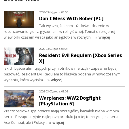
2026-03-14, godz. 08:04
Don't Mess With Bober [PC]
Tak wyszło, że mam już doświadczenie w
recenzowaniu gier z gryzoniami w roli głównej. Temat uzbrojonej
wiewiórki czasem wraca jako anegdotka w różnych…
» więcej
2026-03-07, godz. 08:01
Resident Evil Requiem [Xbox Series
X]
Jakich byście afirmujących przymiotników nie użyli - zapewne będą
pasować. Resident Evil Requiem to klasyka podana w nowoczesnym
wydaniu, która wyciska…
» więcej
2026-03-07, godz. 08:02
Warplanes: WW2 Dogfight
[PlayStation 5]
Zręcznościowe gry lotnicze mają szczególny kawałek nieba w moim
sercu. Bezapelacyjnie najlepszą produkcją o tej tematyce jest seria
Ace Combat, ale i Polacy…
» więcej