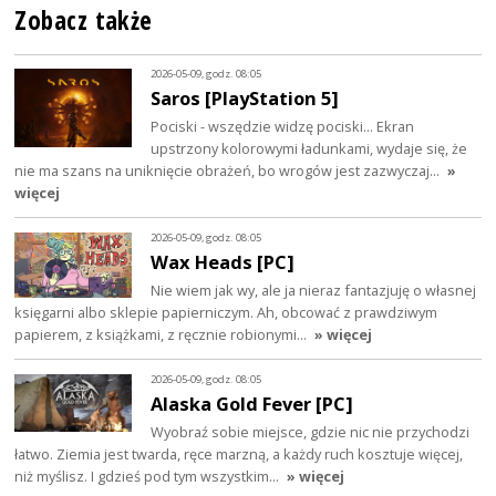
Zobacz także
2026-05-09, godz. 08:05
Saros [PlayStation 5]
Pociski - wszędzie widzę pociski... Ekran
upstrzony kolorowymi ładunkami, wydaje się, że
nie ma szans na uniknięcie obrażeń, bo wrogów jest zazwyczaj…
»
więcej
2026-05-09, godz. 08:05
Wax Heads [PC]
Nie wiem jak wy, ale ja nieraz fantazjuję o własnej
księgarni albo sklepie papierniczym. Ah, obcować z prawdziwym
papierem, z książkami, z ręcznie robionymi…
» więcej
2026-05-09, godz. 08:05
Alaska Gold Fever [PC]
Wyobraź sobie miejsce, gdzie nic nie przychodzi
łatwo. Ziemia jest twarda, ręce marzną, a każdy ruch kosztuje więcej,
niż myślisz. I gdzieś pod tym wszystkim…
» więcej