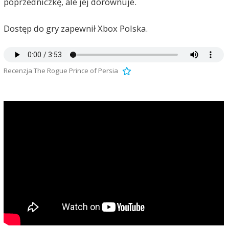
poprzedniczkę, ale jej dorównuje.
Dostęp do gry zapewnił Xbox Polska.
Recenzja The Rogue Prince of Persia