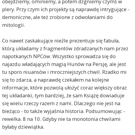
obejdziemy, ominiemy, a potem dźgniemy czymś w
plery. Przy czym ich projekty są naprawdę intrygujące -
demoniczne, ale też zrobione z odwołaniami do
mitologii.
Co nawet zaskakujące nieźle prezentuje się fabuła,
którą układamy z fragmentów zdradzanych nam przez
napotkanych NPCów. Wszystko sprowadza się do
najazdu władających magią Hunów na Persję, ale jest
tu sporo niuansów i mroczniejszych chwil. Rzadko mi
się to zdarza, a naprawdę czekałem na kolejne
informacje, które pozwolą ułożyć coraz większy obraz
tej układanki, tym bardziej, że sam Książę dowiaduje
się wielu rzeczy razem z nami. Dlaczego nie jest na
bieżąco - to także wyjaśnia historia. Podsumowując -
rewelka. 8 na 10. Gdyby nie ta monotonia chwilami
byłaby dziewiątka.