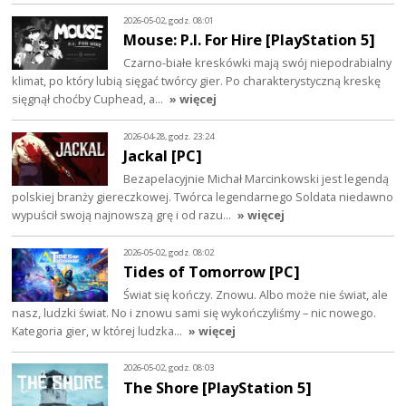
2026-05-02, godz. 08:01
Mouse: P.I. For Hire [PlayStation 5]
Czarno-białe kreskówki mają swój niepodrabialny
klimat, po który lubią sięgać twórcy gier. Po charakterystyczną kreskę
sięgnął choćby Cuphead, a…
» więcej
2026-04-28, godz. 23:24
Jackal [PC]
Bezapelacyjnie Michał Marcinkowski jest legendą
polskiej branży giereczkowej. Twórca legendarnego Soldata niedawno
wypuścił swoją najnowszą grę i od razu…
» więcej
2026-05-02, godz. 08:02
Tides of Tomorrow [PC]
Świat się kończy. Znowu. Albo może nie świat, ale
nasz, ludzki świat. No i znowu sami się wykończyliśmy – nic nowego.
Kategoria gier, w której ludzka…
» więcej
2026-05-02, godz. 08:03
The Shore [PlayStation 5]