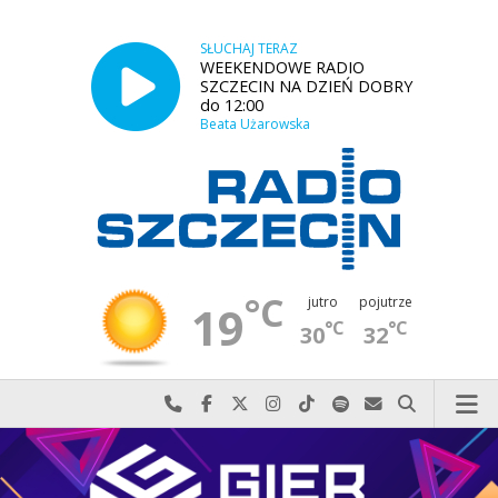
SŁUCHAJ TERAZ
WEEKENDOWE RADIO
SZCZECIN NA DZIEŃ DOBRY
do 12:00
Beata Użarowska
°C
jutro
pojutrze
19
°C
°C
30
32
Najlepiej po prostu do nas zadzwoń
Odwiedź nas na Facebook-u
Odwiedź nas na X
Odwiedź nas na Instagram-ie
Odwiedź nas na TikTok-u
Szukaj nas na Spotify
Wyślij do nas w
Szukaj