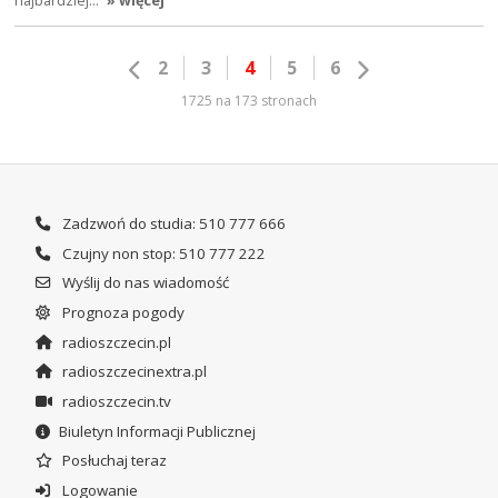
najbardziej…
» więcej
2
3
4
5
6
1725 na 173 stronach
Zadzwoń do studia: 510 777 666
Czujny non stop: 510 777 222
Wyślij do nas wiadomość
Prognoza pogody
radioszczecin.pl
radioszczecinextra.pl
radioszczecin.tv
Biuletyn Informacji Publicznej
Posłuchaj teraz
Logowanie