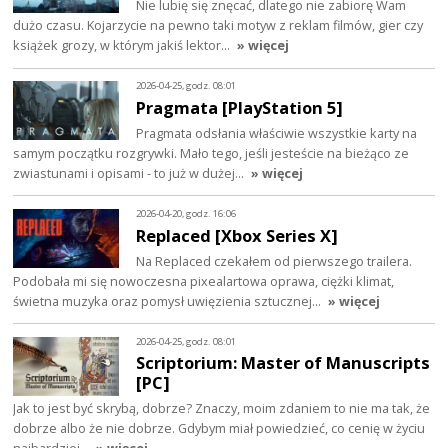
Nie lubię się znęcać, dlatego nie zabiorę Wam
dużo czasu. Kojarzycie na pewno taki motyw z reklam filmów, gier czy
książek grozy, w którym jakiś lektor…
» więcej
2026-04-25, godz. 08:01
Pragmata [PlayStation 5]
Pragmata odsłania właściwie wszystkie karty na
samym początku rozgrywki. Mało tego, jeśli jesteście na bieżąco ze
zwiastunami i opisami - to już w dużej…
» więcej
2026-04-20, godz. 16:06
Replaced [Xbox Series X]
Na Replaced czekałem od pierwszego trailera.
Podobała mi się nowoczesna pixealartowa oprawa, ciężki klimat,
świetna muzyka oraz pomysł uwięzienia sztucznej…
» więcej
2026-04-25, godz. 08:01
Scriptorium: Master of Manuscripts
[PC]
Jak to jest być skrybą, dobrze? Znaczy, moim zdaniem to nie ma tak, że
dobrze albo że nie dobrze. Gdybym miał powiedzieć, co cenię w życiu