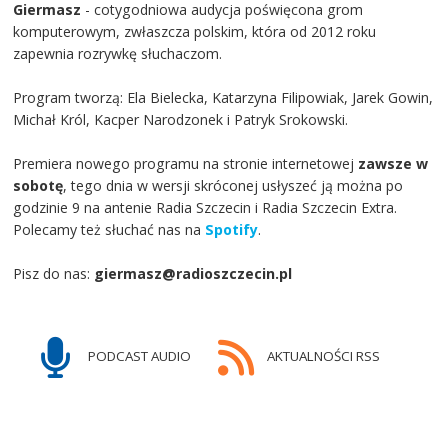
Giermasz
- cotygodniowa audycja poświęcona grom
komputerowym, zwłaszcza polskim, która od 2012 roku
zapewnia rozrywkę słuchaczom.
Program tworzą: Ela Bielecka, Katarzyna Filipowiak, Jarek Gowin,
Michał Król, Kacper Narodzonek i Patryk Srokowski.
Premiera nowego programu na stronie internetowej
zawsze w
sobotę
, tego dnia w wersji skróconej usłyszeć ją można po
godzinie 9 na antenie Radia Szczecin i Radia Szczecin Extra.
Polecamy też słuchać nas na
Spotify
.
Pisz do nas:
giermasz@radioszczecin.pl
PODCAST AUDIO
AKTUALNOŚCI RSS