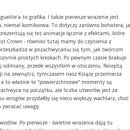
uelite'a to grafika. I także pierwsze wrażenie jest
, niemal komiksowa. To dotyczy zarówno bohatera, j
prezentują się też animacje łącznie z efektami, które
ast Crown - również tutaj mamy do czynienia z
rzeszkadza w pozachwycaniu się tym, jak twórcom
pozornie prostych kreskach. Po pewnym czasie brakuje
ej odmiany, przede wszystkim w otoczeniu. Receptą
i na zewnątrz, tymczasem nasz Książę przemierza
 a to właśnie te "powierzchniowe" momenty są
 zachwyca na początku, ale liczba utworów jest za
u wrogów przydałby się nieco większy wachlarz, choć
o zwracać uwagę.
owodów. Po pierwsze - świetne wrażenia dają tu