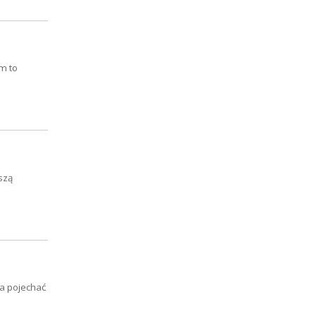
m to
szą
ba pojechać