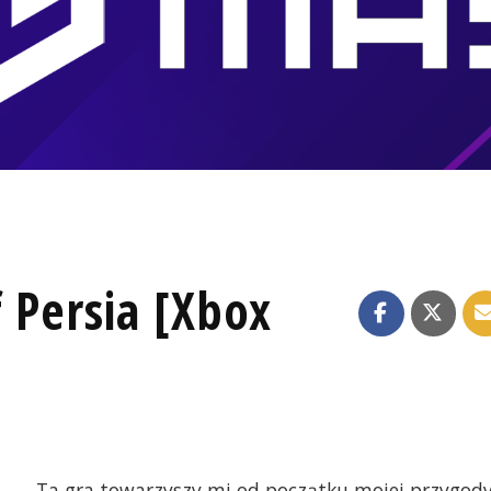
 Persia [Xbox
Ta gra towarzyszy mi od początku mojej przygod