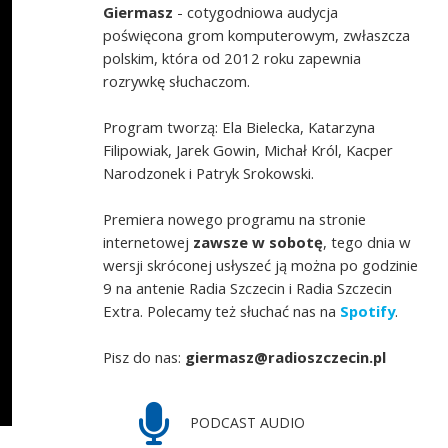
Giermasz
- cotygodniowa audycja
poświęcona grom komputerowym, zwłaszcza
polskim, która od 2012 roku zapewnia
rozrywkę słuchaczom.
Program tworzą: Ela Bielecka, Katarzyna
Filipowiak, Jarek Gowin, Michał Król, Kacper
Narodzonek i Patryk Srokowski.
Premiera nowego programu na stronie
internetowej
zawsze w sobotę
, tego dnia w
wersji skróconej usłyszeć ją można po godzinie
9 na antenie Radia Szczecin i Radia Szczecin
Extra. Polecamy też słuchać nas na
Spotify
.
Pisz do nas:
giermasz@radioszczecin.pl
PODCAST AUDIO