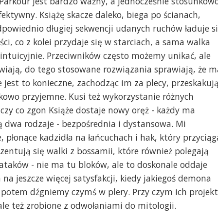
Parkour jest bardzo ważny, a jednocześnie stosunkow
ektywny. Książę skacze daleko, biega po ścianach,
odpowiednio długiej sekwencji udanych ruchów ładuje s
ci, co z kolei przydaje się w starciach, a sama walka
intuicyjnie. Przeciwników często możemy unikać, ale
tawiają, do tego stosowane rozwiązania sprawiają, że m
e jest to konieczne, zachodząc im za plecy, przeskakuj
tkowo przyjemne. Kusi też wykorzystanie różnych
, czy co zgon Książe dostaje nowy oręż - każdy ma
są dwa rodzaje - bezpośrednia i dystansowa. Mi
, płonące kadzidła na łańcuchach i hak, który przyciąg
entują się walki z bossamii, które również polegają
ataków - nie ma tu bloków, ale to doskonale oddaje
 na jeszcze więcej satysfakcji, kiedy jakiegoś demona
potem dźgniemy czymś w plery. Przy czym ich projek
le też zrobione z odwołaniami do mitologii.