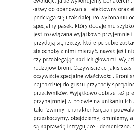
ewolucje, jakie wykonujemy bohaterem. 
łatwy do opanowania i efektowny oraz ef
podciąga się i tak dalej. Po wykonaniu 
specjalny pasek, który dodaje mu szybkoś
jest rozwiązana wyjątkowo przyjemnie i 
przydają się rzeczy, które po sobie zos
się ochotę z nimi mierzyć, nawet jeśli ni
czy przebiegając nad ich głowami. Wyją
rodzajów broni. Oczywiście co jakiś czas
oczywiście specjalne właściwości. Broni 
najbardziej do gustu przypadły specjalne
przeciwników. Wyjątkowo dobrze też prez
przynajmniej w połowie na unikaniu ich 
taki "zwinny" charakter księcia i pozwala
przeskoczymy, obejdziemy, ominiemy, a 
są naprawdę intrygujące - demoniczne, a