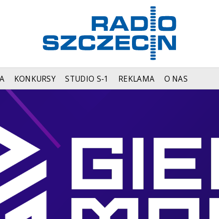
A
KONKURSY
STUDIO S-1
REKLAMA
O NAS