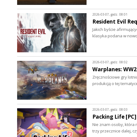
2026-03-07, godz. 08:01
Resident Evil Re
Jakich byście afirmując
klasyka podana w nowo
2026-03-07, godz. 08:02
Warplanes: WW2 
Zręcznościowe gry lotn
produkcją o tej tematyc
2026-03-07, godz. 08:03
Packing Life [PC]
Nie znam osoby, która ni
trzy przecznice dalej, c