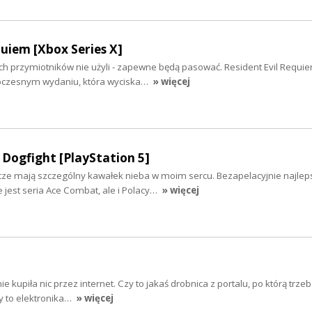
quiem [Xbox Series X]
ych przymiotników nie użyli - zapewne będą pasować. Resident Evil Requie
czesnym wydaniu, która wyciska…
» więcej
Dogfight [PlayStation 5]
icze mają szczególny kawałek nieba w moim sercu. Bezapelacyjnie najlep
e jest seria Ace Combat, ale i Polacy…
» więcej
e kupiła nic przez internet. Czy to jakaś drobnica z portalu, po którą trze
zy to elektronika…
» więcej