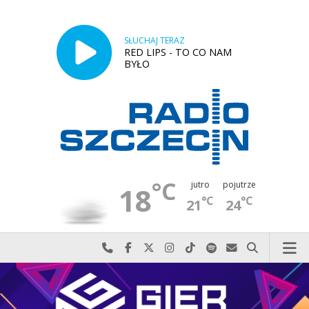
SŁUCHAJ TERAZ
RED LIPS - TO CO NAM
BYŁO
°C
jutro
pojutrze
18
°C
°C
21
24
Najlepiej po prostu do nas zadzwoń
Odwiedź nas na Facebook-u
Odwiedź nas na X
Odwiedź nas na Instagram-ie
Odwiedź nas na TikTok-u
Szukaj nas na Spotify
Wyślij do nas w
Szukaj