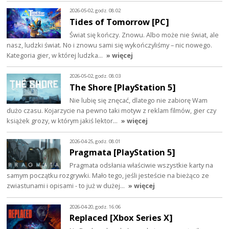
2026-05-02, godz. 08:02
Tides of Tomorrow [PC]
Świat się kończy. Znowu. Albo może nie świat, ale
nasz, ludzki świat. No i znowu sami się wykończyliśmy – nic nowego.
Kategoria gier, w której ludzka…
» więcej
2026-05-02, godz. 08:03
The Shore [PlayStation 5]
Nie lubię się znęcać, dlatego nie zabiorę Wam
dużo czasu. Kojarzycie na pewno taki motyw z reklam filmów, gier czy
książek grozy, w którym jakiś lektor…
» więcej
2026-04-25, godz. 08:01
Pragmata [PlayStation 5]
Pragmata odsłania właściwie wszystkie karty na
samym początku rozgrywki. Mało tego, jeśli jesteście na bieżąco ze
zwiastunami i opisami - to już w dużej…
» więcej
2026-04-20, godz. 16:06
Replaced [Xbox Series X]