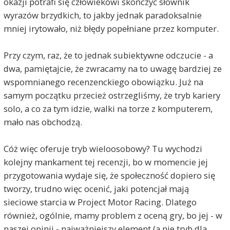
okazji potrafi się człowiekowi skończyć słownik
wyrazów brzydkich, to jakby jednak paradoksalnie
mniej irytowało, niż błędy popełniane przez komputer.
Przy czym, raz, że to jednak subiektywne odczucie - a
dwa, pamiętajcie, że zwracamy na to uwagę bardziej ze
wspomnianego recenzenckiego obowiązku. Już na
samym początku przecież ostrzegliśmy, że tryb kariery
solo, a co za tym idzie, walki na torze z komputerem,
mało nas obchodzą.
Cóż więc oferuje tryb wieloosobowy? Tu wychodzi
kolejny mankament tej recenzji, bo w momencie jej
przygotowania wydaje się, że społeczność dopiero się
tworzy, trudno więc ocenić, jaki potencjał mają
sieciowe starcia w Project Motor Racing. Dlatego
również, ogólnie, mamy problem z oceną gry, bo jej - w
naszej opinii - najważniejszy element (a nie tryb dla