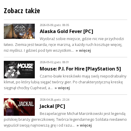
Zobacz także
2026-05-09, godz. 08:05
Alaska Gold Fever [PC]
Wyobraź sobie miejsce, gdzie nic nie przychodzi
łatwo. Ziemia jest twarda, ręce marzną, a każdy ruch kosztuje więcej,
niż myślisz. I gdzieś pod tym wszystkim…
» więcej
2026-05-02, godz. 08:01
Mouse: P.I. For Hire [PlayStation 5]
Czarno-białe kreskówki mają swój niepodrabialny
klimat, po który lubią sięgać twórcy gier. Po charakterystyczną kreskę
sięgnął choćby Cuphead, a…
» więcej
2026-04-28, godz. 23:24
Jackal [PC]
Bezapelacyjnie Michał Marcinkowski jest legendą
polskiej branży giereczkowej. Twórca legendarnego Soldata niedawno
wypuścił swoją najnowszą grę i od razu…
» więcej