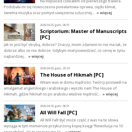
Na Replaced czekałem od pierwszego trailera.
Podobała mi się nowoczesna pixealartowa oprawa, ciężki klimat,
świetna muzyka oraz pomysł uwięzienia sztucznej…
» więcej
2026-04-25, godz. 08:01
Scriptorium: Master of Manuscripts
[PC]
Jak to jest być skrybą, dobrze? Znaczy, moim zdaniem to nie ma tak, że
dobrze albo że nie dobrze. Gdybym miał powiedzieć, co cenię w życiu
najbardziej…
» więcej
2026-04-20, godz. 20:24
The House of Hikmah [PC]
Witam was w domu mądrości. Twórcy postawili na
amalgamat angielskiego i arabskiego i wyszło nam The House of
Hikmah, gdzie hikmah to po arabsku właśnie mądrość…
» więcej
2026-04-18, godz. 08:01
All Will Fall [PC]
All Will Fall! Być może część z was na te słowa
wyciąga w tym momencie przykurzoną kopię księgi “Rewolucja na 10
sposobów”, ale to jeszcze nie to…
» więcej