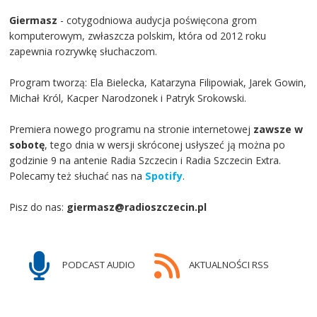
Giermasz
- cotygodniowa audycja poświęcona grom
komputerowym, zwłaszcza polskim, która od 2012 roku
zapewnia rozrywkę słuchaczom.
Program tworzą: Ela Bielecka, Katarzyna Filipowiak, Jarek Gowin,
Michał Król, Kacper Narodzonek i Patryk Srokowski.
Premiera nowego programu na stronie internetowej
zawsze w
sobotę
, tego dnia w wersji skróconej usłyszeć ją można po
godzinie 9 na antenie Radia Szczecin i Radia Szczecin Extra.
Polecamy też słuchać nas na
Spotify
.
Pisz do nas:
giermasz@radioszczecin.pl
PODCAST AUDIO
AKTUALNOŚCI RSS