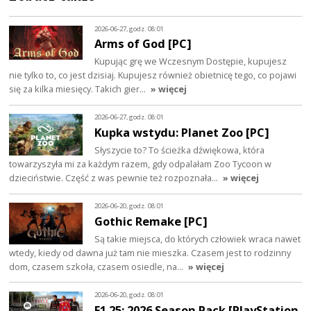
2026-06-27, godz. 08:01
Arms of God [PC]
Kupując grę we Wczesnym Dostępie, kupujesz
nie tylko to, co jest dzisiaj. Kupujesz również obietnicę tego, co pojawi
się za kilka miesięcy. Takich gier…
» więcej
2026-06-27, godz. 08:01
Kupka wstydu: Planet Zoo [PC]
Słyszycie to? To ścieżka dźwiękowa, która
towarzyszyła mi za każdym razem, gdy odpalałam Zoo Tycoon w
dzieciństwie. Część z was pewnie też rozpoznała…
» więcej
2026-06-20, godz. 08:01
Gothic Remake [PC]
Są takie miejsca, do których człowiek wraca nawet
wtedy, kiedy od dawna już tam nie mieszka. Czasem jest to rodzinny
dom, czasem szkoła, czasem osiedle, na…
» więcej
2026-06-20, godz. 08:01
F1 25: 2026 Season Pack [PlayStation