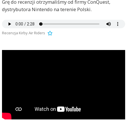
Grę do recenzji otrzymaliśmy od firmy ConQuest,
dystrybutora Nintendo na terenie Polski.
Recenzja Kirby Air Riders