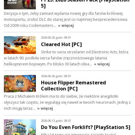
5]
Decyzja o tym, żeby zamiast wydania nowej gry dla fanów królowej
motosportu, zrobić DLC do starej jest co najmniej bezprecedensowa.
Od 2009 roku Codemasters…
» więcej
2026-06-20, godz. 08:01
Cleared Hot [PC]
Strike to seria strzelanin od Electronic Arts, która
w latach 90. podbiła serca fanów zręcznościowego latania
helikopterem bojowym. Po blisko 30 latach idea…
» więcej
2026-06-20, godz. 08:01
House Flipper Remastered
Collection [PC]
Praca z Michałem Królem ma to do siebie, że niektóre anegdotki
słyszysz tak często, że wypalają się nawet w twoich neuronach. Jedną z
nich mogę teraz…
» więcej
2026-06-13, godz. 08:01
Do You Even Forklift? [PlayStation 5]
Kilka lat temu po internecie zaczęło krążyć