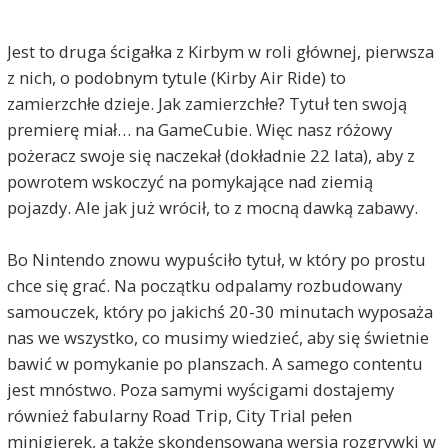
Jest to druga ścigałka z Kirbym w roli głównej, pierwsza
z nich, o podobnym tytule (Kirby Air Ride) to
zamierzchłe dzieje. Jak zamierzchłe? Tytuł ten swoją
premierę miał… na GameCubie. Więc nasz różowy
pożeracz swoje się naczekał (dokładnie 22 lata), aby z
powrotem wskoczyć na pomykające nad ziemią
pojazdy. Ale jak już wrócił, to z mocną dawką zabawy.
Bo Nintendo znowu wypuściło tytuł, w który po prostu
chce się grać. Na początku odpalamy rozbudowany
samouczek, który po jakichś 20-30 minutach wyposaża
nas we wszystko, co musimy wiedzieć, aby się świetnie
bawić w pomykanie po planszach. A samego contentu
jest mnóstwo. Poza samymi wyścigami dostajemy
również fabularny Road Trip, City Trial pełen
minigierek, a także skondensowana wersja rozgrywki w