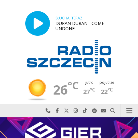
SŁUCHAJ TERAZ
DURAN DURAN - COME
UNDONE
°C
jutro
pojutrze
26
°C
°C
27
22
Najlepiej po prostu do nas zadzwoń
Odwiedź nas na Facebook-u
Odwiedź nas na X
Odwiedź nas na Instagram-ie
Odwiedź nas na TikTok-u
Szukaj nas na Spotify
Wyślij do nas w
Szukaj