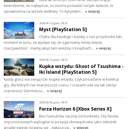
twierdzenie, że najlepsze, co można posiadać na tym świecie, to
uprawnienia na wózek widłowy. To był jeden…
» więcej
2026-06-13, godz. 08:01
Myst [PlayStation 5]
Chyba dla każdego i każdej z nas przychodzi taki
moment w życiu, że wydaje się, że ogarniamy mniej więcej
rzeczywistość - mamy jakąś tam wiedzę o książkach…
» więcej
2026-06-13, godz. 08:01
Kupka wstydu: Ghost of Tsushima -
Iki Island [PlayStation 5]
Każdy gracz ma swoją tzw. kupkę wstydu, czyli posiadane w kolekcji
gry, dla których nie miał jeszcze czasu. I czasami uda się tak ułożyć
scenariusz Giermaszu…
» więcej
2026-06-06, godz. 08:01
Forza Horizon 6 [Xbox Series X]
Bez hamulców zacznę od konkretu. Dla fanów
zręcznościowych wyścigów to pozycja obowiązkowa. Jako miłośnik
arcade'owego ścigania się - zwłaszcza…
» więcej