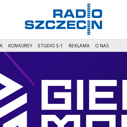
A
KONKURSY
STUDIO S-1
REKLAMA
O NAS