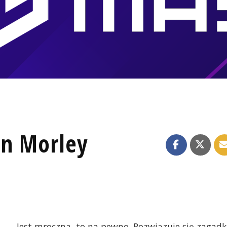
hn Morley
Jest mroczna, to na pewno. Rozwiązuje się zagadk