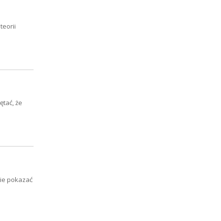
teorii
ętać, że
obie pokazać