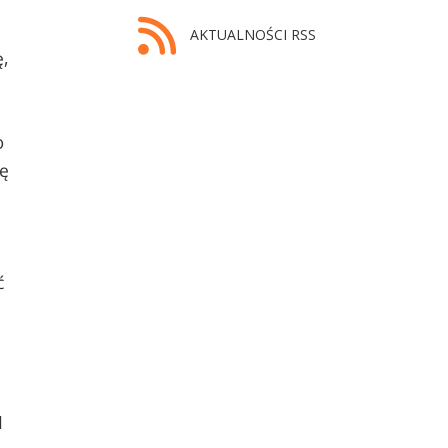
AKTUALNOŚCI RSS
ę,
o
cę
ć
I