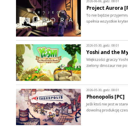
2026-06-06, godz. 08:01
Project Aurora [
To nie będzie przyjemna 
spełnia wszystkie kryte
2026-05-30, godz. 08:01
Yoshi and the My
Większości graczy Yoshi
zielony dinozaur nie p
2026-05-30, godz. 08:01
Phonopolis [PC]
Jeśli ktoś nie jest w sta
dowolną produkcję cze