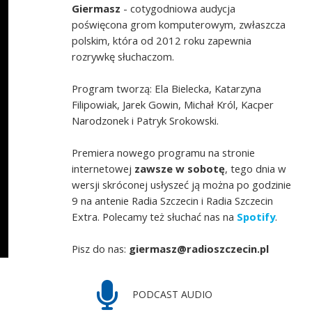
Giermasz
- cotygodniowa audycja
poświęcona grom komputerowym, zwłaszcza
polskim, która od 2012 roku zapewnia
rozrywkę słuchaczom.
Program tworzą: Ela Bielecka, Katarzyna
Filipowiak, Jarek Gowin, Michał Król, Kacper
Narodzonek i Patryk Srokowski.
Premiera nowego programu na stronie
internetowej
zawsze w sobotę
, tego dnia w
wersji skróconej usłyszeć ją można po godzinie
9 na antenie Radia Szczecin i Radia Szczecin
Extra. Polecamy też słuchać nas na
Spotify
.
Pisz do nas:
giermasz@radioszczecin.pl
PODCAST AUDIO