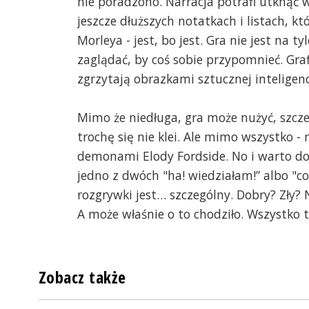
nie poradzono. Narracja potrafi utknąć 
jeszcze dłuższych notatkach i listach, k
Morleya - jest, bo jest. Gra nie jest na 
zaglądać, by coś sobie przypomnieć. Graf
zgrzytają obrazkami sztucznej inteligenc
Mimo że niedługa, gra może nużyć, szcz
trochę się nie klei. Ale mimo wszystko -
demonami Elody Fordside. No i warto do
jedno z dwóch "ha! wiedziałam!” albo "c
rozgrywki jest… szczególny. Dobry? Zły? 
A może właśnie o to chodziło. Wszystko t
Zobacz także