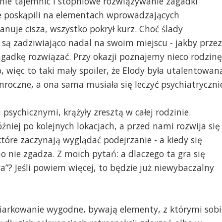
anie tajemnic i stopniowe rozwiązywanie zagadki
ie poskąpili na elementach wprowadzających
panuje cisza, wszystko pokrył kurz. Choć ślady
e są zadziwiająco nadal na swoim miejscu - jakby przez
 zagadkę rozwiązać. Przy okazji poznajemy nieco rodzinę
, więc to taki mały spoiler, że Elody była utalentowan
mroczne, a ona sama musiała się leczyć psychiatryczni
psychicznymi, krążyły zresztą w całej rodzinie.
źniej po kolejnych lokacjach, a przed nami rozwija się
które zaczynają wyglądać podejrzanie - a kiedy się
no nie zgadza. Z moich pytań: a dlaczego ta gra się
? Jeśli powiem więcej, to będzie już niewybaczalny
arkowanie wygodne, bywają elementy, z którymi sobi