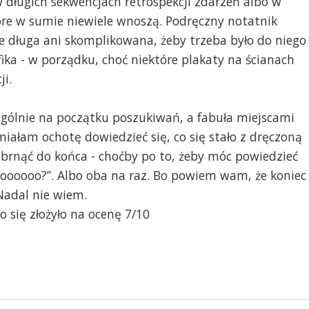
w długich sekwencjach retrospekcji zdarzeń albo w
tóre w sumie niewiele wnoszą. Podręczny notatnik
tyle długa ani skomplikowana, żeby trzeba było do niego
ika - w porządku, choć niektóre plakaty na ścianach
ji.
ególnie na początku poszukiwań, a fabuła miejscami
 miałam ochotę dowiedzieć się, co się stało z dręczoną
brnąć do końca - choćby po to, żeby móc powiedzieć
ooooooo?”. Albo oba na raz. Bo powiem wam, że koniec
Nadal nie wiem.
o się złożyło na ocenę 7/10