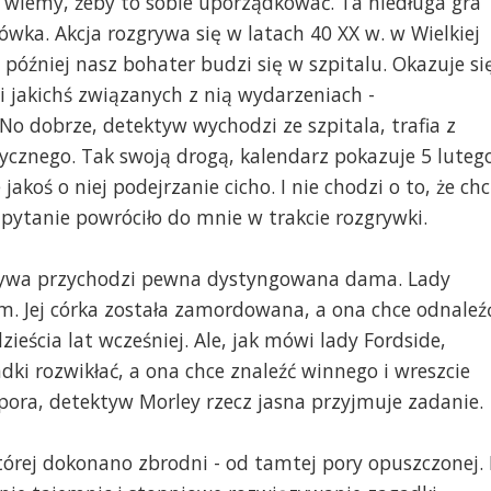
 wiemy, żeby to sobie uporządkować. Ta niedługa gra
ka. Akcja rozgrywa się w latach 40 XX w. w Wielkiej
 później nasz bohater budzi się w szpitalu. Okazuje si
 i jakichś związanych z nią wydarzeniach -
No dobrze, detektyw wychodzi ze szpitala, trafia z
cznego. Tak swoją drogą, kalendarz pokazuje 5 luteg
 jakoś o niej podejrzanie cicho. I nie chodzi o to, że ch
 pytanie powróciło do mnie w trakcie rozgrywki.
ektywa przychodzi pewna dystyngowana dama. Lady
em. Jej córka została zamordowana, a ona chce odnaleź
ieścia lat wcześniej. Ale, jak mówi lady Fordside,
adki rozwikłać, a ona chce znaleźć winnego i wreszcie
pora, detektyw Morley rzecz jasna przyjmuje zadanie.
tórej dokonano zbrodni - od tamtej pory opuszczonej. 