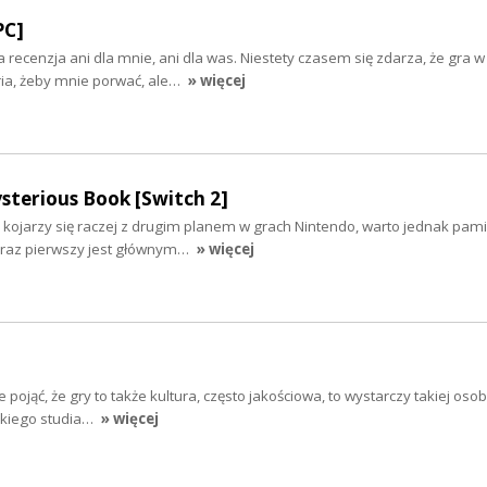
PC]
recenzja ani dla mnie, ani dla was. Niestety czasem się zdarza, że gra w 
ria, żeby mnie porwać, ale…
» więcej
sterious Book [Switch 2]
 kojarzy się raczej z drugim planem w grach Nintendo, warto jednak pami
o raz pierwszy jest głównym…
» więcej
nie pojąć, że gry to także kultura, często jakościowa, to wystarczy takiej os
skiego studia…
» więcej