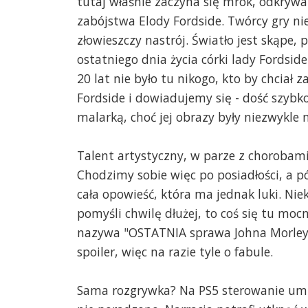
tutaj właśnie zaczyna się mrok, odkryw
zabójstwa Elody Fordside. Twórcy gry n
złowieszczy nastrój. Światło jest skąpe, 
ostatniego dnia życia córki lady Fordsid
20 lat nie było tu nikogo, kto by chciał
Fordside i dowiadujemy się - dość szybko
malarką, choć jej obrazy były niezwykle 
Talent artystyczny, w parze z chorobami 
Chodzimy sobie więc po posiadłości, a pó
cała opowieść, która ma jednak luki. Nie
pomyśli chwilę dłużej, to coś się tu moc
nazywa "OSTATNIA sprawa Johna Morleya”
spoiler, więc na razie tyle o fabule.
Sama rozgrywka? Na PS5 sterowanie umi