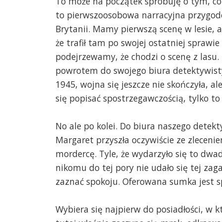
To może na początek spróbuję o tym, co
to pierwszoosobowa narracyjna przygodów
Brytanii. Mamy pierwszą scenę w lesie, a
że trafił tam po swojej ostatniej sprawie
podejrzewamy, że chodzi o scenę z lasu. 
powrotem do swojego biura detektywisty
1945, wojna się jeszcze nie skończyła, ale
się popisać spostrzegawczością, tylko to
No ale po kolei. Do biura naszego det
Margaret przyszła oczywiście ze zleceni
mordercę. Tyle, że wydarzyło się to dwadz
nikomu do tej pory nie udało się tej zag
zaznać spokoju. Oferowana sumka jest s
Wybiera się najpierw do posiadłości, w k