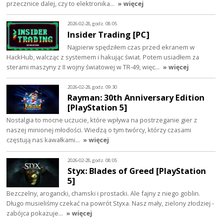
przecznice dalej, czy to elektronika…
» więcej
2026-02-28, godz. 08:05
Insider Trading [PC]
Najpierw spędziłem czas przed ekranem w
HackHub, walcząc z systemem i hakując świat. Potem usiadłem za
sterami maszyny z II wojny światowej w TR-49, więc…
» więcej
2026-02-28, godz. 09:30
Rayman: 30th Anniversary Edition
[PlayStation 5]
Nostalgia to mocne uczucie, które wpływa na postrzeganie gier z
naszej minionej młodości. Wiedzą o tym twórcy, którzy czasami
częstują nas kawałkami…
» więcej
2026-02-28, godz. 08:05
Styx: Blades of Greed [PlayStation
5]
Bezczelny, arogancki, chamski i prostacki. Ale fajny z niego goblin.
Długo musieliśmy czekać na powrót Styxa. Nasz mały, zielony złodziej -
zabójca pokazuje…
» więcej