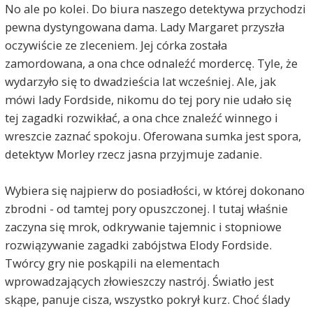
No ale po kolei. Do biura naszego detektywa przychodzi
pewna dystyngowana dama. Lady Margaret przyszła
oczywiście ze zleceniem. Jej córka została
zamordowana, a ona chce odnaleźć mordercę. Tyle, że
wydarzyło się to dwadzieścia lat wcześniej. Ale, jak
mówi lady Fordside, nikomu do tej pory nie udało się
tej zagadki rozwikłać, a ona chce znaleźć winnego i
wreszcie zaznać spokoju. Oferowana sumka jest spora,
detektyw Morley rzecz jasna przyjmuje zadanie.
Wybiera się najpierw do posiadłości, w której dokonano
zbrodni - od tamtej pory opuszczonej. I tutaj właśnie
zaczyna się mrok, odkrywanie tajemnic i stopniowe
rozwiązywanie zagadki zabójstwa Elody Fordside.
Twórcy gry nie poskąpili na elementach
wprowadzających złowieszczy nastrój. Światło jest
skąpe, panuje cisza, wszystko pokrył kurz. Choć ślady