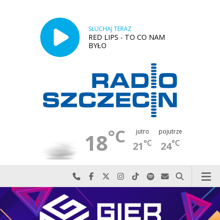
SŁUCHAJ TERAZ
RED LIPS - TO CO NAM
BYŁO
°C
jutro
pojutrze
18
°C
°C
21
24
Najlepiej po prostu do nas zadzwoń
Odwiedź nas na Facebook-u
Odwiedź nas na X
Odwiedź nas na Instagram-ie
Odwiedź nas na TikTok-u
Szukaj nas na Spotify
Wyślij do nas w
Szukaj