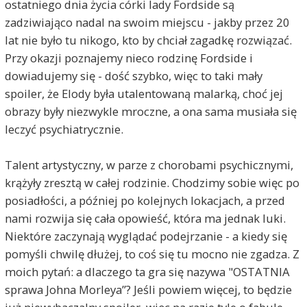
ostatniego dnia życia córki lady Fordside są
zadziwiająco nadal na swoim miejscu - jakby przez 20
lat nie było tu nikogo, kto by chciał zagadkę rozwiązać.
Przy okazji poznajemy nieco rodzinę Fordside i
dowiadujemy się - dość szybko, więc to taki mały
spoiler, że Elody była utalentowaną malarką, choć jej
obrazy były niezwykle mroczne, a ona sama musiała się
leczyć psychiatrycznie.
Talent artystyczny, w parze z chorobami psychicznymi,
krążyły zresztą w całej rodzinie. Chodzimy sobie więc po
posiadłości, a później po kolejnych lokacjach, a przed
nami rozwija się cała opowieść, która ma jednak luki.
Niektóre zaczynają wyglądać podejrzanie - a kiedy się
pomyśli chwilę dłużej, to coś się tu mocno nie zgadza. Z
moich pytań: a dlaczego ta gra się nazywa "OSTATNIA
sprawa Johna Morleya”? Jeśli powiem więcej, to będzie