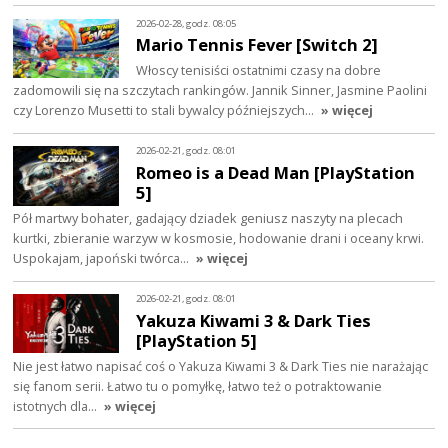
2026-02-28, godz. 08:05
Mario Tennis Fever [Switch 2]
Włoscy tenisiści ostatnimi czasy na dobre
zadomowili się na szczytach rankingów. Jannik Sinner, Jasmine Paolini
czy Lorenzo Musetti to stali bywalcy późniejszych…
» więcej
2026-02-21, godz. 08:01
Romeo is a Dead Man [PlayStation
5]
Pół martwy bohater, gadający dziadek geniusz naszyty na plecach
kurtki, zbieranie warzyw w kosmosie, hodowanie drani i oceany krwi.
Uspokajam, japoński twórca…
» więcej
2026-02-21, godz. 08:01
Yakuza Kiwami 3 & Dark Ties
[PlayStation 5]
Nie jest łatwo napisać coś o Yakuza Kiwami 3 & Dark Ties nie narażając
się fanom serii. Łatwo tu o pomyłkę, łatwo też o potraktowanie
istotnych dla…
» więcej