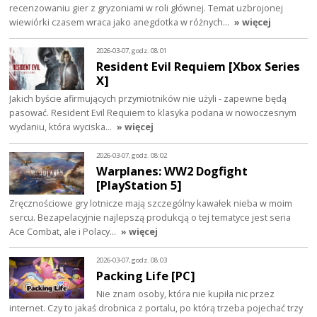
recenzowaniu gier z gryzoniami w roli głównej. Temat uzbrojonej
wiewiórki czasem wraca jako anegdotka w różnych…
» więcej
2026-03-07, godz. 08:01
Resident Evil Requiem [Xbox Series
X]
Jakich byście afirmujących przymiotników nie użyli - zapewne będą
pasować. Resident Evil Requiem to klasyka podana w nowoczesnym
wydaniu, która wyciska…
» więcej
2026-03-07, godz. 08:02
Warplanes: WW2 Dogfight
[PlayStation 5]
Zręcznościowe gry lotnicze mają szczególny kawałek nieba w moim
sercu. Bezapelacyjnie najlepszą produkcją o tej tematyce jest seria
Ace Combat, ale i Polacy…
» więcej
2026-03-07, godz. 08:03
Packing Life [PC]
Nie znam osoby, która nie kupiła nic przez
internet. Czy to jakaś drobnica z portalu, po którą trzeba pojechać trzy