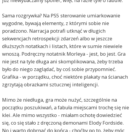
już niewybaczalny spoiler, więc na razie tyle o fabule.
Sama rozgrywka? Na PS5 sterowanie umiarkowanie
wygodne, bywają elementy, z którymi sobie nie
poradzono. Narracja potrafi utknąć w długich
sekwencjach retrospekcji zdarzeń albo w jeszcze
dłuższych notatkach i listach, które w sumie niewiele
wnoszą. Podręczny notatnik Morleya - jest, bo jest. Gra
nie jest na tyle długa ani skomplikowana, żeby trzeba
było do niego zaglądać, by coś sobie przypomnieć.
Grafika - w porządku, choć niektóre plakaty na ścianach
zgrzytają obrazkami sztucznej inteligencji.
Mimo że niedługa, gra może nużyć, szczególnie na
początku poszukiwań, a fabuła miejscami trochę się nie
klei. Ale mimo wszystko - miałam ochotę dowiedzieć
się, co się stało z dręczoną demonami Elody Fordside.
No i warto dobrnąć do końca - choćby po to, żeby móc