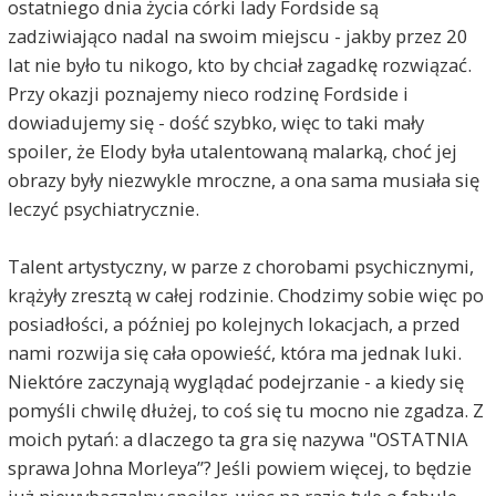
ostatniego dnia życia córki lady Fordside są
zadziwiająco nadal na swoim miejscu - jakby przez 20
lat nie było tu nikogo, kto by chciał zagadkę rozwiązać.
Przy okazji poznajemy nieco rodzinę Fordside i
dowiadujemy się - dość szybko, więc to taki mały
spoiler, że Elody była utalentowaną malarką, choć jej
obrazy były niezwykle mroczne, a ona sama musiała się
leczyć psychiatrycznie.
Talent artystyczny, w parze z chorobami psychicznymi,
krążyły zresztą w całej rodzinie. Chodzimy sobie więc po
posiadłości, a później po kolejnych lokacjach, a przed
nami rozwija się cała opowieść, która ma jednak luki.
Niektóre zaczynają wyglądać podejrzanie - a kiedy się
pomyśli chwilę dłużej, to coś się tu mocno nie zgadza. Z
moich pytań: a dlaczego ta gra się nazywa "OSTATNIA
sprawa Johna Morleya”? Jeśli powiem więcej, to będzie