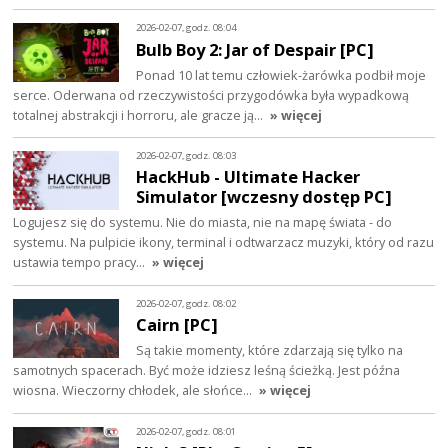
2026-02-07, godz. 08:04
Bulb Boy 2: Jar of Despair [PC]
Ponad 10 lat temu człowiek-żarówka podbił moje
serce. Oderwana od rzeczywistości przygodówka była wypadkową
totalnej abstrakcji i horroru, ale gracze ją…
» więcej
2026-02-07, godz. 08:03
HackHub - Ultimate Hacker
Simulator [wczesny dostęp PC]
Logujesz się do systemu. Nie do miasta, nie na mapę świata - do
systemu. Na pulpicie ikony, terminal i odtwarzacz muzyki, który od razu
ustawia tempo pracy…
» więcej
2026-02-07, godz. 08:02
Cairn [PC]
Są takie momenty, które zdarzają się tylko na
samotnych spacerach. Być może idziesz leśną ścieżką. Jest późna
wiosna. Wieczorny chłodek, ale słońce…
» więcej
2026-02-07, godz. 08:01