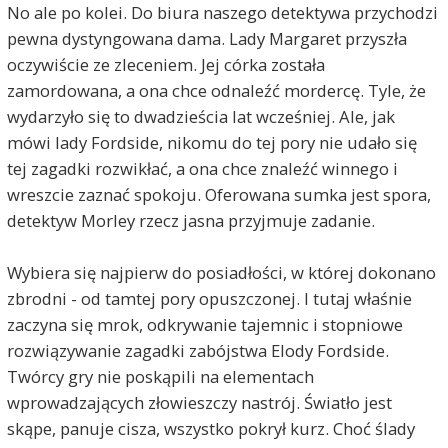
No ale po kolei. Do biura naszego detektywa przychodzi
pewna dystyngowana dama. Lady Margaret przyszła
oczywiście ze zleceniem. Jej córka została
zamordowana, a ona chce odnaleźć mordercę. Tyle, że
wydarzyło się to dwadzieścia lat wcześniej. Ale, jak
mówi lady Fordside, nikomu do tej pory nie udało się
tej zagadki rozwikłać, a ona chce znaleźć winnego i
wreszcie zaznać spokoju. Oferowana sumka jest spora,
detektyw Morley rzecz jasna przyjmuje zadanie.
Wybiera się najpierw do posiadłości, w której dokonano
zbrodni - od tamtej pory opuszczonej. I tutaj właśnie
zaczyna się mrok, odkrywanie tajemnic i stopniowe
rozwiązywanie zagadki zabójstwa Elody Fordside.
Twórcy gry nie poskąpili na elementach
wprowadzających złowieszczy nastrój. Światło jest
skąpe, panuje cisza, wszystko pokrył kurz. Choć ślady