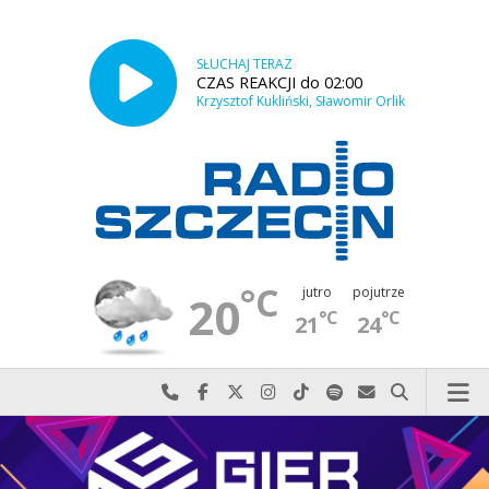
SŁUCHAJ TERAZ
CZAS REAKCJI do 02:00
Krzysztof Kukliński, Sławomir Orlik
°C
jutro
pojutrze
20
°C
°C
21
24
Najlepiej po prostu do nas zadzwoń
Odwiedź nas na Facebook-u
Odwiedź nas na X
Odwiedź nas na Instagram-ie
Odwiedź nas na TikTok-u
Szukaj nas na Spotify
Wyślij do nas w
Szukaj