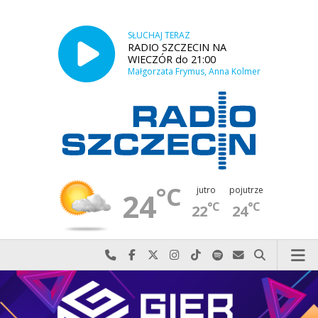
SŁUCHAJ TERAZ
RADIO SZCZECIN NA
WIECZÓR do 21:00
Małgorzata Frymus, Anna Kolmer
°C
jutro
pojutrze
24
°C
°C
22
24
Najlepiej po prostu do nas zadzwoń
Odwiedź nas na Facebook-u
Odwiedź nas na X
Odwiedź nas na Instagram-ie
Odwiedź nas na TikTok-u
Szukaj nas na Spotify
Wyślij do nas w
Szukaj