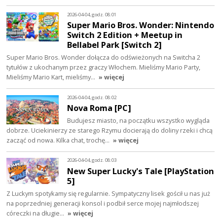
2026-04-04, godz. 08:01
Super Mario Bros. Wonder: Nintendo
Switch 2 Edition + Meetup in
Bellabel Park [Switch 2]
Super Mario Bros. Wonder dołącza do odświeżonych na Switcha 2
tytułów z ukochanym przez graczy Włochem. Mieliśmy Mario Party,
Mieliśmy Mario Kart, mieliśmy…
» więcej
2026-04-04, godz. 08:02
Nova Roma [PC]
Budujesz miasto, na początku wszystko wygląda
dobrze. Uciekinierzy ze starego Rzymu docierają do doliny rzeki i chcą
zacząć od nowa. Kilka chat, trochę…
» więcej
2026-04-04, godz. 08:03
New Super Lucky's Tale [PlayStation
5]
Z Luckym spotykamy się regularnie. Sympatyczny lisek gościł u nas już
na poprzedniej generacji konsol i podbił serce mojej najmłodszej
córeczki na długie…
» więcej