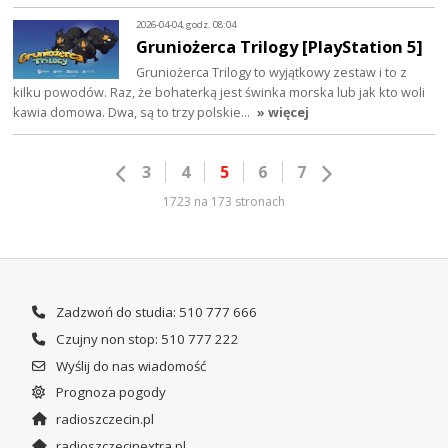
2026-04-04, godz. 08:04
Gruniożerca Trilogy [PlayStation 5]
Gruniożerca Trilogy to wyjątkowy zestaw i to z
kilku powodów. Raz, że bohaterką jest świnka morska lub jak kto woli
kawia domowa. Dwa, są to trzy polskie…
» więcej
3
4
5
6
7
1723 na 173 stronach
Zadzwoń do studia: 510 777 666
Czujny non stop: 510 777 222
Wyślij do nas wiadomość
Prognoza pogody
radioszczecin.pl
radioszczecinextra.pl