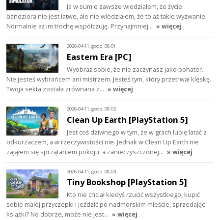
Ja w sumie zawsze wiedziałem, że życie
bandziora nie jest łatwe, ale nie wiedziałem, że to aż takie wyzwanie.
Normalnie aż im trochę współczuję. Przynajmniej…
» więcej
2026-04-11, godz. 08:01
Eastern Era [PC]
Wyobraź sobie, że nie zaczynasz jako bohater.
Nie jesteś wybrańcem ani mistrzem. Jesteś tym, który przetrwał klęskę.
Twoja sekta została zrównana z…
» więcej
2026-04-11, godz. 08:02
Clean Up Earth [PlayStation 5]
Jest coś dziwnego w tym, że w grach lubię latać z
odkurzaczem, a w rzeczywistości nie. Jednak w Clean Up Earth nie
zająłem się sprzątaniem pokoju, a zanieczyszczonej…
» więcej
2026-04-11, godz. 08:03
Tiny Bookshop [PlayStation 5]
Kto nie chciał kiedyś rzucić wszystkiego, kupić
sobie małej przyczepki i jeździć po nadmorskim mieście, sprzedając
książki? No dobrze, może nie jest…
» więcej