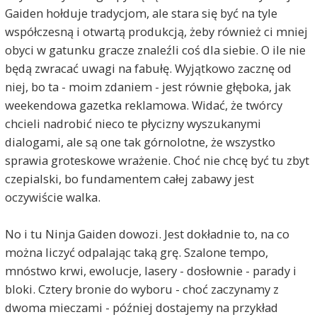
Gaiden hołduje tradycjom, ale stara się być na tyle
współczesną i otwartą produkcją, żeby również ci mniej
obyci w gatunku gracze znaleźli coś dla siebie. O ile nie
będą zwracać uwagi na fabułę. Wyjątkowo zacznę od
niej, bo ta - moim zdaniem - jest równie głęboka, jak
weekendowa gazetka reklamowa. Widać, że twórcy
chcieli nadrobić nieco te płycizny wyszukanymi
dialogami, ale są one tak górnolotne, że wszystko
sprawia groteskowe wrażenie. Choć nie chcę być tu zbyt
czepialski, bo fundamentem całej zabawy jest
oczywiście walka.
No i tu Ninja Gaiden dowozi. Jest dokładnie to, na co
można liczyć odpalając taką grę. Szalone tempo,
mnóstwo krwi, ewolucje, lasery - dosłownie - parady i
bloki. Cztery bronie do wyboru - choć zaczynamy z
dwoma mieczami - później dostajemy na przykład