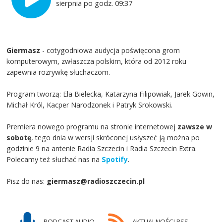
sierpnia po godz. 09:37
Giermasz
- cotygodniowa audycja poświęcona grom
komputerowym, zwłaszcza polskim, która od 2012 roku
zapewnia rozrywkę słuchaczom.
Program tworzą: Ela Bielecka, Katarzyna Filipowiak, Jarek Gowin,
Michał Król, Kacper Narodzonek i Patryk Srokowski.
Premiera nowego programu na stronie internetowej
zawsze w
sobotę
, tego dnia w wersji skróconej usłyszeć ją można po
godzinie 9 na antenie Radia Szczecin i Radia Szczecin Extra.
Polecamy też słuchać nas na
Spotify
.
Pisz do nas:
giermasz@radioszczecin.pl
PODCAST AUDIO
AKTUALNOŚCI RSS