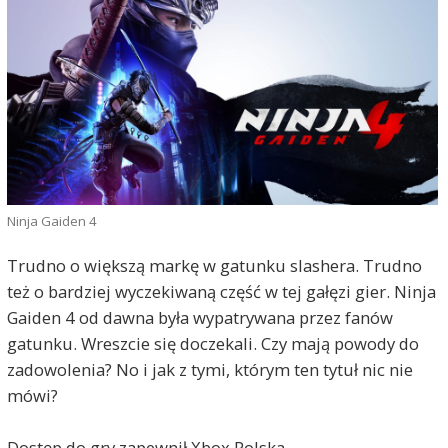
Ninja Gaiden 4
Trudno o większą markę w gatunku slashera. Trudno
też o bardziej wyczekiwaną część w tej gałęzi gier. Ninja
Gaiden 4 od dawna była wypatrywana przez fanów
gatunku. Wreszcie się doczekali. Czy mają powody do
zadowolenia? No i jak z tymi, którym ten tytuł nic nie
mówi?
Dostęp do gry zapewnił Xbox Polska.