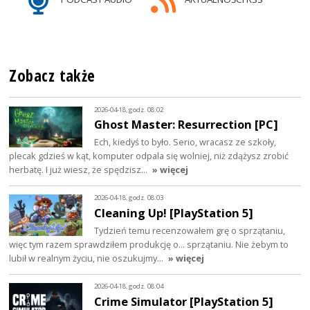
Zobacz także
2026-04-18, godz. 08:02
Ghost Master: Resurrection [PC]
Ech, kiedyś to było. Serio, wracasz ze szkoły,
plecak gdzieś w kąt, komputer odpala się wolniej, niż zdążysz zrobić
herbatę. I już wiesz, że spędzisz…
» więcej
2026-04-18, godz. 08:03
Cleaning Up! [PlayStation 5]
Tydzień temu recenzowałem grę o sprzątaniu,
więc tym razem sprawdziłem produkcję o... sprzątaniu. Nie żebym to
lubił w realnym życiu, nie oszukujmy…
» więcej
2026-04-18, godz. 08:04
Crime Simulator [PlayStation 5]