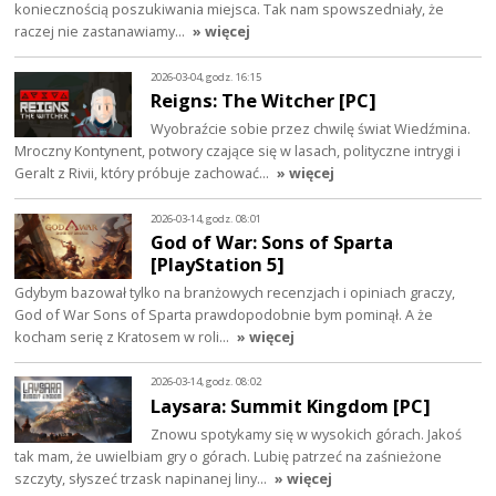
koniecznością poszukiwania miejsca. Tak nam spowszedniały, że
raczej nie zastanawiamy…
» więcej
2026-03-04, godz. 16:15
Reigns: The Witcher [PC]
Wyobraźcie sobie przez chwilę świat Wiedźmina.
Mroczny Kontynent, potwory czające się w lasach, polityczne intrygi i
Geralt z Rivii, który próbuje zachować…
» więcej
2026-03-14, godz. 08:01
God of War: Sons of Sparta
[PlayStation 5]
Gdybym bazował tylko na branżowych recenzjach i opiniach graczy,
God of War Sons of Sparta prawdopodobnie bym pominął. A że
kocham serię z Kratosem w roli…
» więcej
2026-03-14, godz. 08:02
Laysara: Summit Kingdom [PC]
Znowu spotykamy się w wysokich górach. Jakoś
tak mam, że uwielbiam gry o górach. Lubię patrzeć na zaśnieżone
szczyty, słyszeć trzask napinanej liny…
» więcej