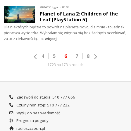
2026-03-14, godz. 08:03
Planet of Lana 2: Children of the
Leaf [PlayStation 5]
Dla niektórych będzie to powrót na planetę Novo; dla mnie - to jednak
pierwsza wycieczka. Wybrałam się więc na nią bez żadnych oczekiwań,
za to z ciekawością…
» więcej
4
5
6
7
8
1723 na 173 stronach
Zadzwoń do studia: 510 777 666
Czujny non stop: 510 777 222
Wyślij do nas wiadomość
Prognoza pogody
radioszczecin.pl