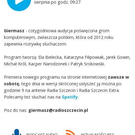
sierpnia po godz. 09:27
Giermasz
- cotygodniowa audycja poświęcona grom
komputerowym, zwłaszcza polskim, która od 2012 roku
zapewnia rozrywkę słuchaczom.
Program tworzą: Ela Bielecka, Katarzyna Filipowiak, Jarek Gowin,
Michał Król, Kacper Narodzonek i Patryk Srokowski.
Premiera nowego programu na stronie internetowej
zawsze w
sobotę
, tego dnia w wersji skróconej usłyszeć ją można po
godzinie 9 na antenie Radia Szczecin i Radia Szczecin Extra.
Polecamy też słuchać nas na
Spotify
.
Pisz do nas:
giermasz@radioszczecin.pl
PODCAST AUDIO
AKTUALNOŚCI RSS