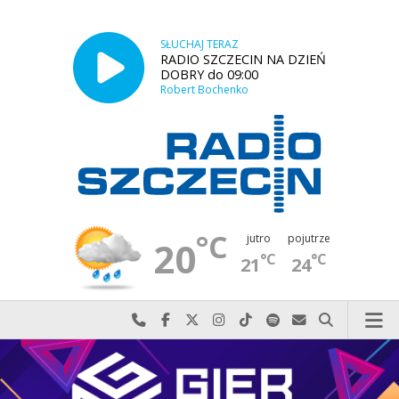
SŁUCHAJ TERAZ
RADIO SZCZECIN NA DZIEŃ
DOBRY do 09:00
Robert Bochenko
°C
jutro
pojutrze
20
°C
°C
21
24
Najlepiej po prostu do nas zadzwoń
Odwiedź nas na Facebook-u
Odwiedź nas na X
Odwiedź nas na Instagram-ie
Odwiedź nas na TikTok-u
Szukaj nas na Spotify
Wyślij do nas w
Szukaj