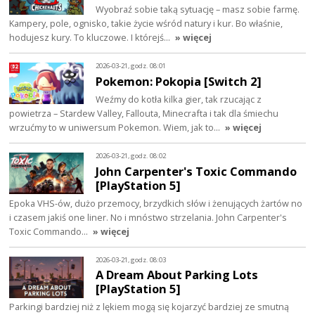
Wyobraź sobie taką sytuację – masz sobie farmę.
Kampery, pole, ognisko, takie życie wśród natury i kur. Bo właśnie,
hodujesz kury. To kluczowe. I którejś…
» więcej
2026-03-21, godz. 08:01
Pokemon: Pokopia [Switch 2]
Weźmy do kotła kilka gier, tak rzucając z
powietrza – Stardew Valley, Fallouta, Minecrafta i tak dla śmiechu
wrzućmy to w uniwersum Pokemon. Wiem, jak to…
» więcej
2026-03-21, godz. 08:02
John Carpenter's Toxic Commando
[PlayStation 5]
Epoka VHS-ów, dużo przemocy, brzydkich słów i żenujących żartów no
i czasem jakiś one liner. No i mnóstwo strzelania. John Carpenter's
Toxic Commando…
» więcej
2026-03-21, godz. 08:03
A Dream About Parking Lots
[PlayStation 5]
Parkingi bardziej niż z lękiem mogą się kojarzyć bardziej ze smutną