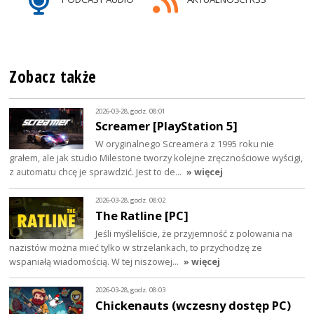
Zobacz także
2026-03-28, godz. 08:01
Screamer [PlayStation 5]
W oryginalnego Screamera z 1995 roku nie
grałem, ale jak studio Milestone tworzy kolejne zręcznościowe wyścigi,
z automatu chcę je sprawdzić. Jest to de…
» więcej
2026-03-28, godz. 08:02
The Ratline [PC]
Jeśli myśleliście, że przyjemność z polowania na
nazistów można mieć tylko w strzelankach, to przychodzę ze
wspaniałą wiadomością. W tej niszowej…
» więcej
2026-03-28, godz. 08:03
Chickenauts (wczesny dostęp PC)