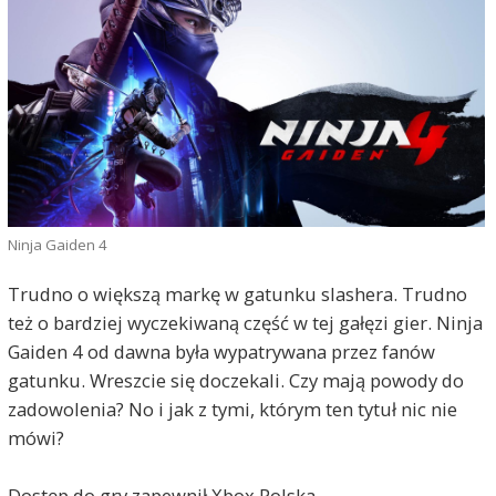
Ninja Gaiden 4
Trudno o większą markę w gatunku slashera. Trudno
też o bardziej wyczekiwaną część w tej gałęzi gier. Ninja
Gaiden 4 od dawna była wypatrywana przez fanów
gatunku. Wreszcie się doczekali. Czy mają powody do
zadowolenia? No i jak z tymi, którym ten tytuł nic nie
mówi?
Dostęp do gry zapewnił Xbox Polska.