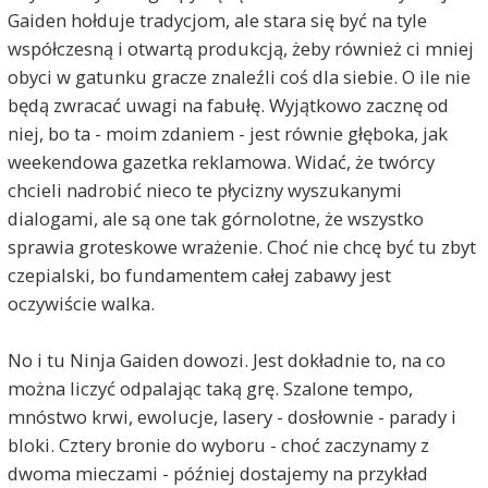
Gaiden hołduje tradycjom, ale stara się być na tyle
współczesną i otwartą produkcją, żeby również ci mniej
obyci w gatunku gracze znaleźli coś dla siebie. O ile nie
będą zwracać uwagi na fabułę. Wyjątkowo zacznę od
niej, bo ta - moim zdaniem - jest równie głęboka, jak
weekendowa gazetka reklamowa. Widać, że twórcy
chcieli nadrobić nieco te płycizny wyszukanymi
dialogami, ale są one tak górnolotne, że wszystko
sprawia groteskowe wrażenie. Choć nie chcę być tu zbyt
czepialski, bo fundamentem całej zabawy jest
oczywiście walka.
No i tu Ninja Gaiden dowozi. Jest dokładnie to, na co
można liczyć odpalając taką grę. Szalone tempo,
mnóstwo krwi, ewolucje, lasery - dosłownie - parady i
bloki. Cztery bronie do wyboru - choć zaczynamy z
dwoma mieczami - później dostajemy na przykład