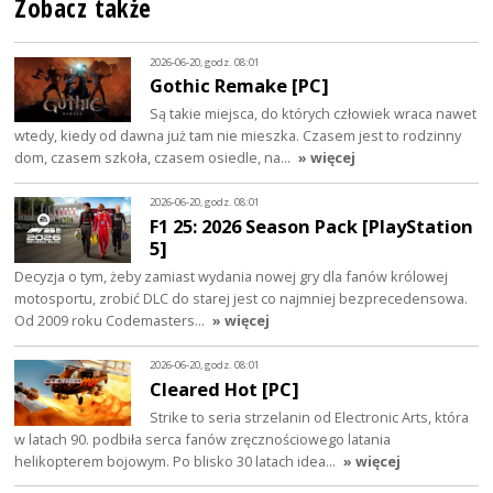
Zobacz także
2026-06-20, godz. 08:01
Gothic Remake [PC]
Są takie miejsca, do których człowiek wraca nawet
wtedy, kiedy od dawna już tam nie mieszka. Czasem jest to rodzinny
dom, czasem szkoła, czasem osiedle, na…
» więcej
2026-06-20, godz. 08:01
F1 25: 2026 Season Pack [PlayStation
5]
Decyzja o tym, żeby zamiast wydania nowej gry dla fanów królowej
motosportu, zrobić DLC do starej jest co najmniej bezprecedensowa.
Od 2009 roku Codemasters…
» więcej
2026-06-20, godz. 08:01
Cleared Hot [PC]
Strike to seria strzelanin od Electronic Arts, która
w latach 90. podbiła serca fanów zręcznościowego latania
helikopterem bojowym. Po blisko 30 latach idea…
» więcej