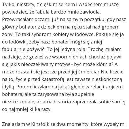
Tylko, niestety, z ciężkim sercem i wzdechem muszę
powiedzieć, że fabuła bardzo mnie zawiodła.
Przewracałam oczami już na samym początku, gdy nasz
główny bohater z dzieckiem na ręku stał nad grobem
żony. To taki syndrom kobiety w lodówce. Pakuje się ją
do lodówki, żeby nasz bohater mógł się z niej
fabularnie pożywić. To jej jedyna rola. Trochę miałam
nadzieję, że gdzieś we wspomnieniach chociaż pojawi
się jakiś nieoczekiwany motyw - być może kłótnia? A
może rozstali się jeszcze przed jej śmiercią? Nie liczcie
na to, życie przed katastrofą jest zawsze nieskończoną
idyllą. Potem liczyłam na jakąś głębie w relacji z ojcem
bohatera, ale ta zarysowana była zupełnie
niezrozumiale, a sama historia zaprzeczała sobie samej
co najmniej kilka razy.
Znalazłam w Kinsfolk ze dwa momenty, które wydały mi