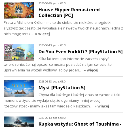
2026-06-20, godz. 08:01
House Flipper Remastered
Collection [PC]
Praca z Michałem Królem ma to do siebie, że niektóre anegdotki
słyszysz tak często, że wypalają się nawet w twoich neuronach. Jedną z
nich mogę teraz…
» więcej
2026-06-13, godz. 08:01
Do You Even Forklift? [PlayStation 5]
Kilka lat temu po internecie zaczęło krążyć
twierdzenie, że najlepsze, co można posiadać na tym świecie, to
uprawnienia na wózek widłowy. To był jeden…
» więcej
2026-06-13, godz. 08:01
Myst [PlayStation 5]
Chyba dla każdego i każdej z nas przychodzi taki
moment w życiu, że wydaje się, że ogarniamy mniej więcej
rzeczywistość - mamy jakąś tam wiedzę o książkach…
» więcej
2026-06-13, godz. 08:01
Kupka wstydu: Ghost of Tsushima -