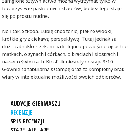
zamglone sztywniactwo można wytrzymać tylko w
towarzystwie paskudnych stworów, bo bez tego staje
się po prostu nudne.
No i tak. Szkoda. Lubię chodzenie, piękne widoki,
krótkie gry z ciekawą perspektywą. Tutaj jednak za
dużo zabrakło. Czekam na kolejne opowieści o ojcach, o
matkach, o synach i córkach, o braciach i siostrach i
nawet o świekrach. Kinsfolk niestety dostaje 3/10.
Głównie za fabularną sztampę oraz za kompletny brak
wiary w intelektualne możliwości swoich odbiorców.
AUDYCJE GIERMASZU
RECENZJE
SPIS RECENZJI
STARE, ALE JARE...