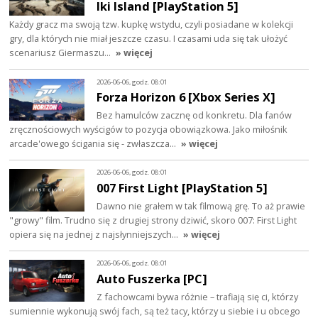
Iki Island [PlayStation 5]
Każdy gracz ma swoją tzw. kupkę wstydu, czyli posiadane w kolekcji
gry, dla których nie miał jeszcze czasu. I czasami uda się tak ułożyć
scenariusz Giermaszu…
» więcej
2026-06-06, godz. 08:01
Forza Horizon 6 [Xbox Series X]
Bez hamulców zacznę od konkretu. Dla fanów
zręcznościowych wyścigów to pozycja obowiązkowa. Jako miłośnik
arcade'owego ścigania się - zwłaszcza…
» więcej
2026-06-06, godz. 08:01
007 First Light [PlayStation 5]
Dawno nie grałem w tak filmową grę. To aż prawie
"growy" film. Trudno się z drugiej strony dziwić, skoro 007: First Light
opiera się na jednej z najsłynniejszych…
» więcej
2026-06-06, godz. 08:01
Auto Fuszerka [PC]
Z fachowcami bywa różnie – trafiają się ci, którzy
sumiennie wykonują swój fach, są też tacy, którzy u siebie i u obcego