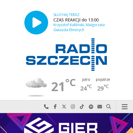
SŁUCHAJ TERAZ
CZAS REAKCJI do 13:00
Krzysztof Kukliński, Małgorzata
Gwiazda-Elmerych
°C
jutro
pojutrze
21
°C
°C
24
29
Najlepiej po prostu do nas zadzwoń
Odwiedź nas na Facebook-u
Odwiedź nas na X
Odwiedź nas na Instagram-ie
Odwiedź nas na TikTok-u
Szukaj nas na Spotify
Wyślij do nas w
Szukaj