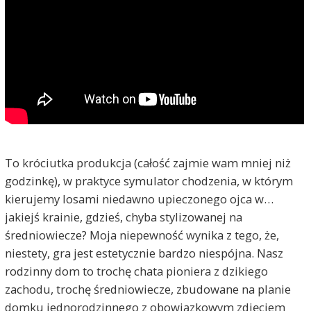
To króciutka produkcja (całość zajmie wam mniej niż
godzinkę), w praktyce symulator chodzenia, w którym
kierujemy losami niedawno upieczonego ojca w…
jakiejś krainie, gdzieś, chyba stylizowanej na
średniowiecze? Moja niepewność wynika z tego, że,
niestety, gra jest estetycznie bardzo niespójna. Nasz
rodzinny dom to trochę chata pioniera z dzikiego
zachodu, trochę średniowiecze, zbudowane na planie
domku jednorodzinnego z obowiązkowym zdjęciem