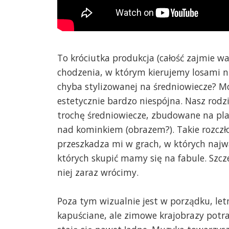
To króciutka produkcja (całość zajmie w
chodzenia, w którym kierujemy losami ni
chyba stylizowanej na średniowiecze? Moj
estetycznie bardzo niespójna. Nasz rodz
trochę średniowiecze, zbudowane na p
nad kominkiem (obrazem?). Takie rozcz
przeszkadza mi w grach, w których najwa
których skupić mamy się na fabule. Szcz
niej zaraz wrócimy.
Poza tym wizualnie jest w porządku, let
kapuściane, ale zimowe krajobrazy potr