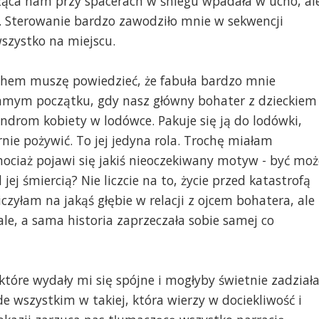
ząca nam przy spacerach w śniegu wpadała w ucho, al
a. Sterowanie bardzo zawodziło mnie w sekwencji
szystko na miejscu.
echem muszę powiedzieć, że fabuła bardzo mnie
samym początku, gdy nasz główny bohater z dzieckiem
yndrom kobiety w lodówce. Pakuje się ją do lodówki,
rnie pożywić. To jej jedyna rola. Trochę miałam
ociaż pojawi się jakiś nieoczekiwany motyw - być moż
 jej śmiercią? Nie liczcie na to, życie przed katastrofą
czyłam na jakąś głębie w relacji z ojcem bohatera, ale
le, a sama historia zaprzeczała sobie samej co
tóre wydały mi się spójne i mogłyby świetnie zadział
de wszystkim w takiej, która wierzy w dociekliwość i