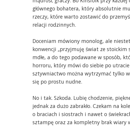
mądrość graczy. Bo Kinsfolk przy każdej
głównego bohatera, który absolutnie mu
rzeczy, które warto zostawić do przemyś
relacji rodzinnych.
Doceniam mówiony monolog, ale niestety
konwencji „przyjmuję świat ze stoickim s
mdłe, a do tego podawane w sposób, kt
horroru, który mówi do siebie po utracie
sztywniactwo można wytrzymać tylko w 
się po prostu nudne.
No i tak. Szkoda. Lubię chodzenie, piękn
jednak za dużo zabrakło. Czekam na kole
o braciach i siostrach i nawet o świekrac
sztampę oraz za kompletny brak wiary w