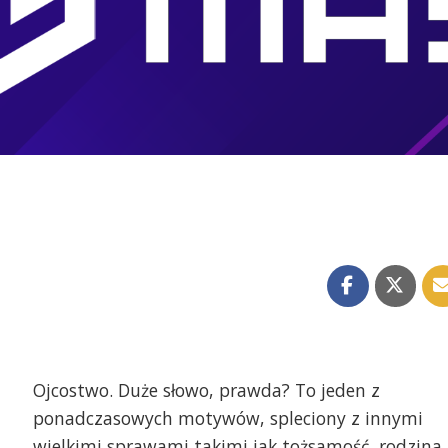
Ojcostwo. Duże słowo, prawda? To jeden z
ponadczasowych motywów, spleciony z innymi
wielkimi sprawami takimi jak tożsamość, rodzina,