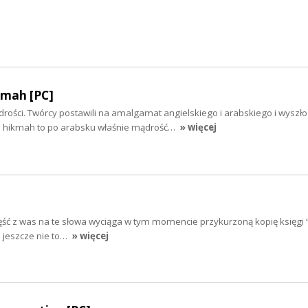
kmah [PC]
ści. Twórcy postawili na amalgamat angielskiego i arabskiego i wyszł
e hikmah to po arabsku właśnie mądrość…
» więcej
 część z was na te słowa wyciąga w tym momencie przykurzoną kopię księgi
 jeszcze nie to…
» więcej