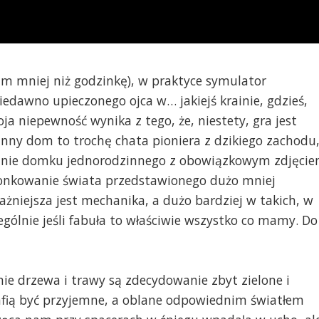
am mniej niż godzinkę), w praktyce symulator
edawno upieczonego ojca w… jakiejś krainie, gdzieś,
a niepewność wynika z tego, że, niestety, gra jest
inny dom to trochę chata pioniera z dzikiego zachodu
lanie domku jednorodzinnego z obowiązkowym zdjęci
łonkowanie świata przedstawionego dużo mniej
żniejsza jest mechanika, a dużo bardziej w takich, w
ególnie jeśli fabuła to właściwie wszystko co mamy. Do
nie drzewa i trawy są zdecydowanie zbyt zielone i
afią być przyjemne, a oblane odpowiednim światłem