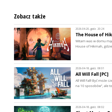
Zobacz także
2026-04-20, godz. 20:24
The House of Hi
Witam was w domu mądro
House of Hikmah, gdzi
2026-04-18, godz. 08:01
All Will Fall [PC]
All Will Fall! Być może
na 10 sposobów”, ale to
2026-04-18, godz. 08:02