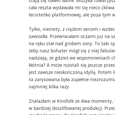
stają się nawet ładne. Muzyka towarzys
cała reszta wydawała mi się nieco ckliw
leciuteńko platformowej, ale poza tym w
Tylko, niestety, z ciężkim sercem i wzd
zawiodła. Przewracałam oczami już na 
na ręku stał nad grobem żony. To taki s
żeby nasz bohater mógł się z niej fabula
nadzieję, że gdzieś we wspomnieniach ch
kłótnia? A może rozstali się jeszcze przed
jest zawsze nieskończoną idyllą. Potem li
ta zarysowana była zupełnie niezrozumia
najmniej kilka razy.
Znalazłam w Kinsfolk ze dwa momenty, k
w bardziej doszlifowanej produkcji. Prze