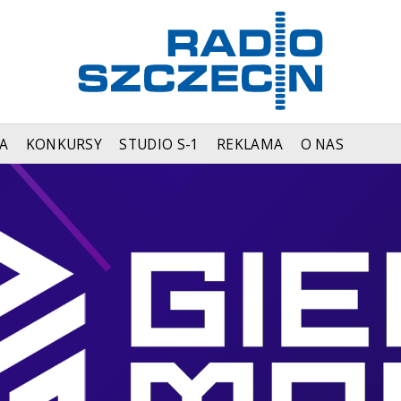
A
KONKURSY
STUDIO S-1
REKLAMA
O NAS