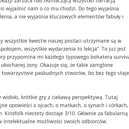
 okazji zarzuca nas tłumaczącą wszystko narracją
si wyjaśnić nam o co mu chodzi. Do tego wyjaśnia
lenia, a nie wyjaśnia kluczowych elementów fabuły i
 wszystkie kwestie naszej postaci utrzymane są w
pokojem, wszystkie wydarzenia to lekcja”. To już jest
óry przypomina mi każdego typowego bohatera surviv
 ukochanej żony. Okazuje się, że takie zamglone
towarzystwie paskudnych stworów, bo bez tego staje
e widoki, krótkie gry z ciekawą perspektywą. Tutaj
jne opowieści o ojcach, o matkach, o synach i córkach,
h. Kinsfolk niestety dostaje 3/10. Głównie za fabularną
 intelektualne możliwości swoich odbiorców.