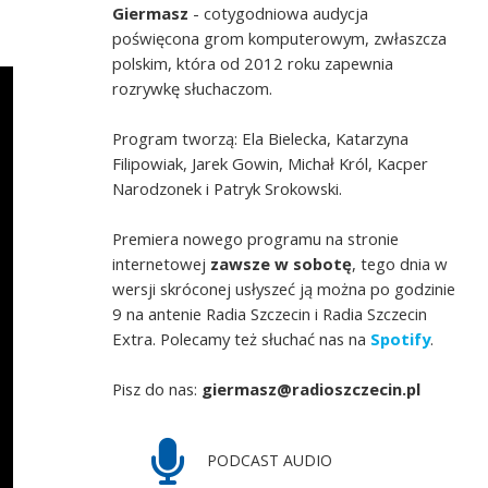
Giermasz
- cotygodniowa audycja
poświęcona grom komputerowym, zwłaszcza
polskim, która od 2012 roku zapewnia
rozrywkę słuchaczom.
Program tworzą: Ela Bielecka, Katarzyna
Filipowiak, Jarek Gowin, Michał Król, Kacper
Narodzonek i Patryk Srokowski.
Premiera nowego programu na stronie
internetowej
zawsze w sobotę
, tego dnia w
wersji skróconej usłyszeć ją można po godzinie
9 na antenie Radia Szczecin i Radia Szczecin
Extra. Polecamy też słuchać nas na
Spotify
.
Pisz do nas:
giermasz@radioszczecin.pl
PODCAST AUDIO