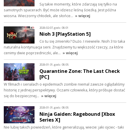
Są takie momenty, które zdarzają się tylko na
samotnych spacerach. Być może idziesz leśną ścieżką. Jest późna
wiosna. Wieczorny chłodek, ale słońce…
» więcej
2026-02-07, godz. 08:01
Nioh 3 [PlayStation 5]
Co tu się zmieniło? Dużo. I niewiele. Nioh 3 to taka
naturalna kontynuacja serii. Znajdziemy tu większość rzeczy, za które
cenimy dwie poprzedniczki, ale…
» więcej
2026-01-31, godz. 08:05
Quarantine Zone: The Last Check
[PC]
W filmach i serialach o epidemiach zombie niemal zawsze oglądaliśmy
historię z jednej perspektywy. Oczami człowieka, który próbuje dostać
się do bezpiecznej…
» więcej
2026-01-31, godz. 08:05
Ninja Gaiden: Ragebound [Xbox
Series X]
Nie lubię takich powiedzeń, które generalizują, wiecie: jaki ojciec - taki