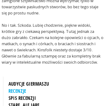
zamglone sztywniactwo można wytrzymać tylko w
towarzystwie paskudnych stworów, bo bez tego staje
się po prostu nudne.
No i tak. Szkoda. Lubię chodzenie, piękne widoki,
krótkie gry z ciekawą perspektywą. Tutaj jednak za
dużo zabrakło. Czekam na kolejne opowieści o ojcach, o
matkach, o synach i córkach, o braciach i siostrach i
nawet o świekrach. Kinsfolk niestety dostaje 3/10.
Głównie za fabularną sztampę oraz za kompletny brak
wiary w intelektualne możliwości swoich odbiorców.
AUDYCJE GIERMASZU
RECENZJE
SPIS RECENZJI
STARE, ALE JARE...