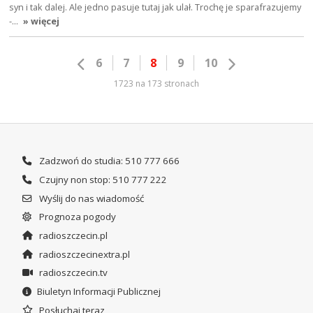
syn i tak dalej. Ale jedno pasuje tutaj jak ulał. Trochę je sparafrazujemy
-…
» więcej
6
7
8
9
10
1723 na 173 stronach
Zadzwoń do studia: 510 777 666
Czujny non stop: 510 777 222
Wyślij do nas wiadomość
Prognoza pogody
radioszczecin.pl
radioszczecinextra.pl
radioszczecin.tv
Biuletyn Informacji Publicznej
Posłuchaj teraz