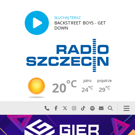
SŁUCHAJ TERAZ
BACKSTREET BOYS - GET
DOWN
°C
jutro
pojutrze
20
°C
°C
24
29
Najlepiej po prostu do nas zadzwoń
Odwiedź nas na Facebook-u
Odwiedź nas na X
Odwiedź nas na Instagram-ie
Odwiedź nas na TikTok-u
Szukaj nas na Spotify
Wyślij do nas w
Szukaj