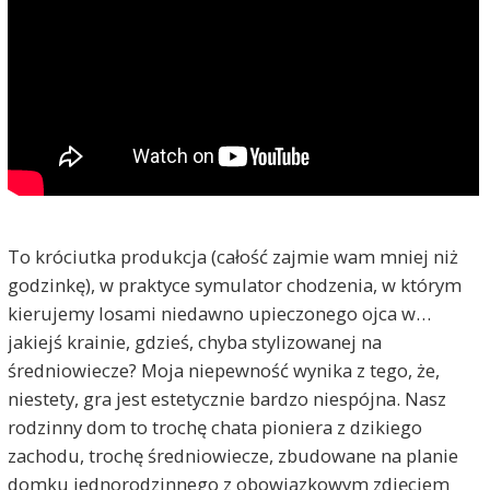
To króciutka produkcja (całość zajmie wam mniej niż
godzinkę), w praktyce symulator chodzenia, w którym
kierujemy losami niedawno upieczonego ojca w…
jakiejś krainie, gdzieś, chyba stylizowanej na
średniowiecze? Moja niepewność wynika z tego, że,
niestety, gra jest estetycznie bardzo niespójna. Nasz
rodzinny dom to trochę chata pioniera z dzikiego
zachodu, trochę średniowiecze, zbudowane na planie
domku jednorodzinnego z obowiązkowym zdjęciem