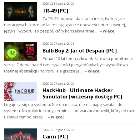
2026-02-14, godz. 08:03
TR-49 [PC]
Za TR-49 odpowiada studio inkle, twórcy gier
narracyjnych, które od lat testują granice opowieści interaktywnej,
języka i wyboru. To zespół, który konsekwentnie…
» więcej
2026-02-07, godz. 08:04
Bulb Boy 2: Jar of Despair [PC]
Ponad 10 lat temu człowiek-żarówka podbił moje
serce. Oderwana od rzeczywistości przygodówka była wypadkową
totalnej abstrakcji i horroru, ale gracze ją…
» więcej
2026-02-07, godz. 08:03
HackHub - Ultimate Hacker
Simulator [wczesny dostęp PC]
Logujesz się do systemu. Nie do miasta, nie na mapę świata - do
systemu. Na pulpicie ikony, terminal i odtwarzacz muzyki, który od razu
ustawia tempo pracy…
» więcej
2026-02-07, godz. 08:02
Cairn [PC]