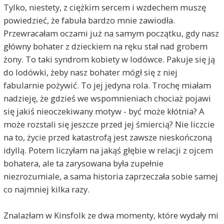
Tylko, niestety, z ciężkim sercem i wzdechem muszę
powiedzieć, że fabuła bardzo mnie zawiodła.
Przewracałam oczami już na samym początku, gdy nasz
główny bohater z dzieckiem na ręku stał nad grobem
żony. To taki syndrom kobiety w lodówce. Pakuje się ją
do lodówki, żeby nasz bohater mógł się z niej
fabularnie pożywić. To jej jedyna rola. Trochę miałam
nadzieję, że gdzieś we wspomnieniach chociaż pojawi
się jakiś nieoczekiwany motyw - być może kłótnia? A
może rozstali się jeszcze przed jej śmiercią? Nie liczcie
na to, życie przed katastrofą jest zawsze nieskończoną
idyllą. Potem liczyłam na jakąś głębie w relacji z ojcem
bohatera, ale ta zarysowana była zupełnie
niezrozumiale, a sama historia zaprzeczała sobie samej
co najmniej kilka razy.
Znalazłam w Kinsfolk ze dwa momenty, które wydały mi