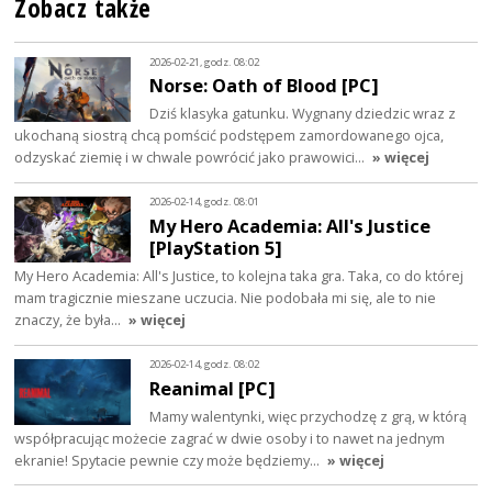
Zobacz także
2026-02-21, godz. 08:02
Norse: Oath of Blood [PC]
Dziś klasyka gatunku. Wygnany dziedzic wraz z
ukochaną siostrą chcą pomścić podstępem zamordowanego ojca,
odzyskać ziemię i w chwale powrócić jako prawowici…
» więcej
2026-02-14, godz. 08:01
My Hero Academia: All's Justice
[PlayStation 5]
My Hero Academia: All's Justice, to kolejna taka gra. Taka, co do której
mam tragicznie mieszane uczucia. Nie podobała mi się, ale to nie
znaczy, że była…
» więcej
2026-02-14, godz. 08:02
Reanimal [PC]
Mamy walentynki, więc przychodzę z grą, w którą
współpracując możecie zagrać w dwie osoby i to nawet na jednym
ekranie! Spytacie pewnie czy może będziemy…
» więcej