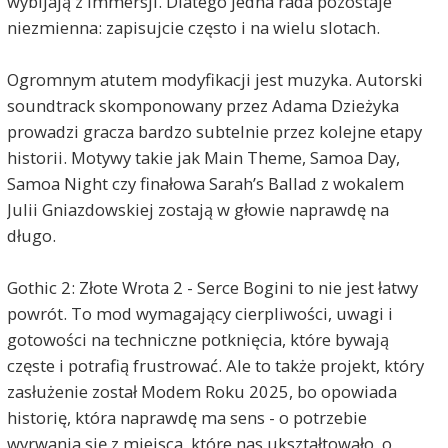
wybijają z immersji. Dlatego jedna rada pozostaje
niezmienna: zapisujcie często i na wielu slotach.
Ogromnym atutem modyfikacji jest muzyka. Autorski
soundtrack skomponowany przez Adama Dzieżyka
prowadzi gracza bardzo subtelnie przez kolejne etapy
historii. Motywy takie jak Main Theme, Samoa Day,
Samoa Night czy finałowa Sarah’s Ballad z wokalem
Julii Gniazdowskiej zostają w głowie naprawdę na
długo.
Gothic 2: Złote Wrota 2 - Serce Bogini to nie jest łatwy
powrót. To mod wymagający cierpliwości, uwagi i
gotowości na techniczne potknięcia, które bywają
częste i potrafią frustrować. Ale to także projekt, który
zasłużenie został Modem Roku 2025, bo opowiada
historię, która naprawdę ma sens - o potrzebie
wyrwania się z miejsca, które nas ukształtowało, o