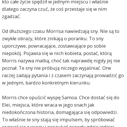
kto całe życie spędził w jednym miejscu i właśnie
dlatego zaczyna czuć, że coś przestaje się w nim
zgadzać.
Od dłuższego czasu Morrisa nawiedzają sny. Nie są to
zwykłe obrazy, które znikają o poranku. To sny
uporczywe, powracające, zostawiające po sobie
niepokój. Pojawia się w nich kobieta, postać, którą
Morris nazywa matką, choć tak naprawdę nigdy jej nie
poznał. Te sny nie próbują niczego wyjaśniać. One
raczej zadają pytania i z czasem zaczynają prowadzić go
w jednym, bardzo konkretnym kierunku.
Morris chce opuścić wyspę Samoa. Chce dostać się do
Elei, miejsca, które wraca w jego snach jak
niedokończona historia, domagająca się odpowiedzi.
To właśnie te sny stają się impulsem, by spróbować
wyrwać się z wyspy i poszukać prawdy gdzie indziej.