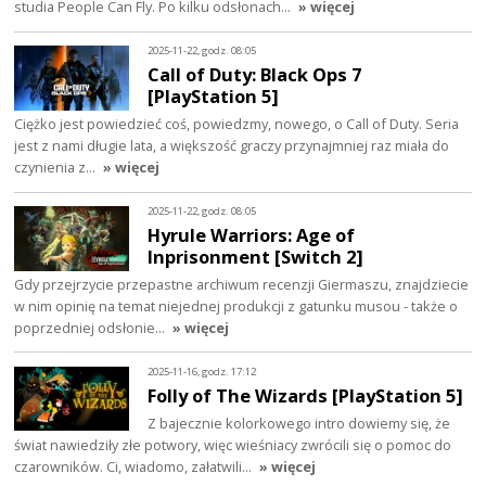
studia People Can Fly. Po kilku odsłonach…
» więcej
2025-11-22, godz. 08:05
Call of Duty: Black Ops 7
[PlayStation 5]
Ciężko jest powiedzieć coś, powiedzmy, nowego, o Call of Duty. Seria
jest z nami długie lata, a większość graczy przynajmniej raz miała do
czynienia z…
» więcej
2025-11-22, godz. 08:05
Hyrule Warriors: Age of
Inprisonment [Switch 2]
Gdy przejrzycie przepastne archiwum recenzji Giermaszu, znajdziecie
w nim opinię na temat niejednej produkcji z gatunku musou - także o
poprzedniej odsłonie…
» więcej
2025-11-16, godz. 17:12
Folly of The Wizards [PlayStation 5]
Z bajecznie kolorkowego intro dowiemy się, że
świat nawiedziły złe potwory, więc wieśniacy zwrócili się o pomoc do
czarowników. Ci, wiadomo, załatwili…
» więcej