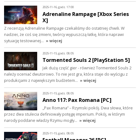
2025-11-16, godz. 17:00
Adrenaline Rampage [Xbox Series
X]
Z recenzją Adrenaline Rampage czekaliśmy do ostatniej chwili. W
nadziei, że coś się zmieni, twórcy wypuszczą łatkę, która naprawi
sytuację testowanej…
» więcej
2025-11-15, godz. 08:05
Tormented Souls 2 [PlayStation 5]
Jak dużą część gier - również Tormented Souls 2
należy oceniać dwutorowo. To nie jest gra, która staje do wyścigu z
produkcjami z największym budżetem…
» więcej
2025-11-15, godz. 08:05
Anno 117: Pax Romana [PC]
„Pax Romana” – Rzymski pokój. Dwa słowa, które
przez dwa stulecia definiowały potęgę imperium. Pokój, w którym
narody poddane władzy Rzymu mogły…
» więcej
2025-11-15, godz. 08:05
Football Manager 26 [PC]