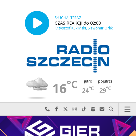
SŁUCHAJ TERAZ
CZAS REAKCJI do 02:00
Krzysztof Kukliński, Sławomir Orlik
°C
jutro
pojutrze
16
°C
°C
24
29
Najlepiej po prostu do nas zadzwoń
Odwiedź nas na Facebook-u
Odwiedź nas na X
Odwiedź nas na Instagram-ie
Odwiedź nas na TikTok-u
Szukaj nas na Spotify
Wyślij do nas w
Szukaj