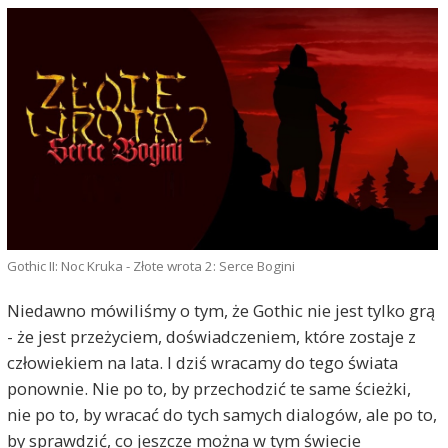
Gothic II: Noc Kruka - Złote wrota 2: Serce Bogini
Niedawno mówiliśmy o tym, że Gothic nie jest tylko grą
- że jest przeżyciem, doświadczeniem, które zostaje z
człowiekiem na lata. I dziś wracamy do tego świata
ponownie. Nie po to, by przechodzić te same ścieżki,
nie po to, by wracać do tych samych dialogów, ale po to,
by sprawdzić, co jeszcze można w tym świecie