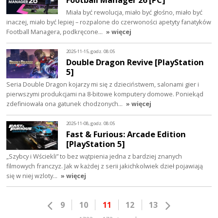
Miała być rewolucja, miało być głośno, miało być
inaczej, miało być lepiej – rozpalone do czerwoności apetyty fanatyków
Football Managera, podkręcone…
» więcej
2025-11-15, godz. 08:05
Double Dragon Revive [PlayStation
5]
Seria Double Dragon kojarzy mi się z dzieciństwem, salonami gier i
pierwszymi produkcjami na 8-bitowe komputery domowe. Poniekąd
zdefiniowała ona gatunek chodzonych…
» więcej
2025-11-08, godz. 08:05
Fast & Furious: Arcade Edition
[PlayStation 5]
„Szybcy i Wściekli” to bez wątpienia jedna z bardziej znanych
filmowych franczyz. Jak w każdej z serii jakichkolwiek dzieł pojawiają
się w niej wzloty…
» więcej
9
10
11
12
13