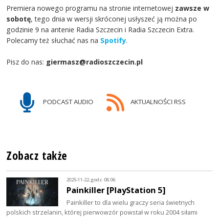
Premiera nowego programu na stronie internetowej
zawsze w
sobotę
, tego dnia w wersji skróconej usłyszeć ją można po
godzinie 9 na antenie Radia Szczecin i Radia Szczecin Extra.
Polecamy też słuchać nas na
Spotify
.
Pisz do nas:
giermasz@radioszczecin.pl
PODCAST AUDIO
AKTUALNOŚCI RSS
Zobacz także
2025-11-22, godz. 08:06
Painkiller [PlayStation 5]
Painkiller to dla wielu graczy seria świetnych
polskich strzelanin, której pierwowzór powstał w roku 2004 siłami