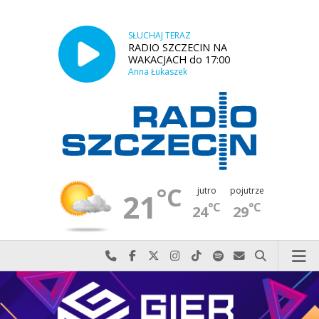
SŁUCHAJ TERAZ
RADIO SZCZECIN NA
WAKACJACH do 17:00
Anna Łukaszek
°C
jutro
pojutrze
21
°C
°C
24
29
Najlepiej po prostu do nas zadzwoń
Odwiedź nas na Facebook-u
Odwiedź nas na X
Odwiedź nas na Instagram-ie
Odwiedź nas na TikTok-u
Szukaj nas na Spotify
Wyślij do nas w
Szukaj