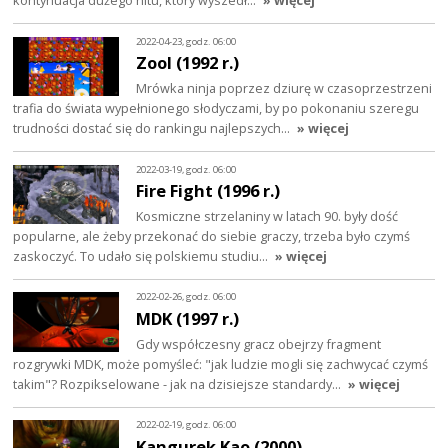
kontynuacja dużego hitu, który wyszedł…
» więcej
2022-04-23, godz. 06:00
Zool (1992 r.)
Mrówka ninja poprzez dziurę w czasoprzestrzeni
trafia do świata wypełnionego słodyczami, by po pokonaniu szeregu
trudności dostać się do rankingu najlepszych…
» więcej
2022-03-19, godz. 06:00
Fire Fight (1996 r.)
Kosmiczne strzelaniny w latach 90. były dość
popularne, ale żeby przekonać do siebie graczy, trzeba było czymś
zaskoczyć. To udało się polskiemu studiu…
» więcej
2022-02-26, godz. 06:00
MDK (1997 r.)
Gdy współczesny gracz obejrzy fragment
rozgrywki MDK, może pomyśleć: "jak ludzie mogli się zachwycać czymś
takim"? Rozpikselowane - jak na dzisiejsze standardy…
» więcej
2022-02-19, godz. 06:00
Kangurek Kao (2000)