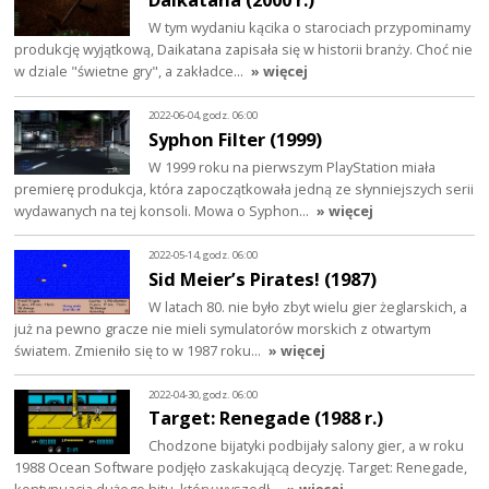
W tym wydaniu kącika o starociach przypominamy
produkcję wyjątkową, Daikatana zapisała się w historii branży. Choć nie
w dziale "świetne gry", a zakładce…
» więcej
2022-06-04, godz. 06:00
Syphon Filter (1999)
W 1999 roku na pierwszym PlayStation miała
premierę produkcja, która zapoczątkowała jedną ze słynniejszych serii
wydawanych na tej konsoli. Mowa o Syphon…
» więcej
2022-05-14, godz. 06:00
Sid Meier’s Pirates! (1987)
W latach 80. nie było zbyt wielu gier żeglarskich, a
już na pewno gracze nie mieli symulatorów morskich z otwartym
światem. Zmieniło się to w 1987 roku…
» więcej
2022-04-30, godz. 06:00
Target: Renegade (1988 r.)
Chodzone bijatyki podbijały salony gier, a w roku
1988 Ocean Software podjęło zaskakującą decyzję. Target: Renegade,