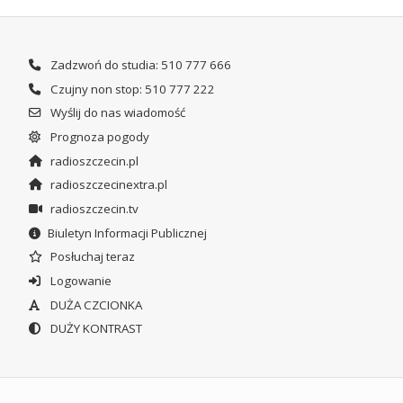
Zadzwoń do studia: 510 777 666
Czujny non stop: 510 777 222
Wyślij do nas wiadomość
Prognoza pogody
radioszczecin.pl
radioszczecinextra.pl
radioszczecin.tv
Biuletyn Informacji Publicznej
Posłuchaj teraz
Logowanie
DUŻA CZCIONKA
DUŻY KONTRAST