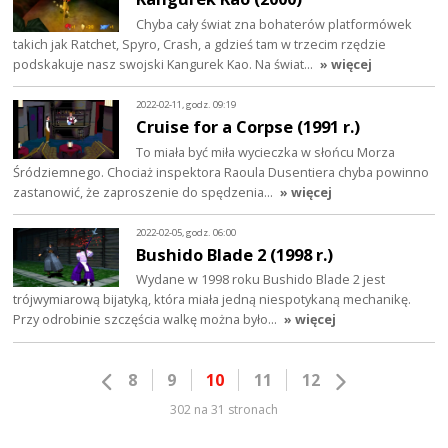
Chyba cały świat zna bohaterów platformówek
takich jak Ratchet, Spyro, Crash, a gdzieś tam w trzecim rzędzie
podskakuje nasz swojski Kangurek Kao. Na świat…
» więcej
2022-02-11, godz. 09:19
Cruise for a Corpse (1991 r.)
To miała być miła wycieczka w słońcu Morza
Śródziemnego. Chociaż inspektora Raoula Dusentiera chyba powinno
zastanowić, że zaproszenie do spędzenia…
» więcej
2022-02-05, godz. 06:00
Bushido Blade 2 (1998 r.)
Wydane w 1998 roku Bushido Blade 2 jest
trójwymiarową bijatyką, która miała jedną niespotykaną mechanikę.
Przy odrobinie szczęścia walkę można było…
» więcej
8
9
10
11
12
302 na 31 stronach