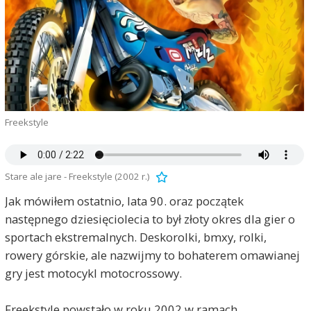
Freekstyle
Stare ale jare - Freekstyle (2002 r.)
Jak mówiłem ostatnio, lata 90. oraz początek
następnego dziesięciolecia to był złoty okres dla gier o
sportach ekstremalnych. Deskorolki, bmxy, rolki,
rowery górskie, ale nazwijmy to bohaterem omawianej
gry jest motocykl motocrossowy.
Freekstyle powstało w roku 2002 w ramach