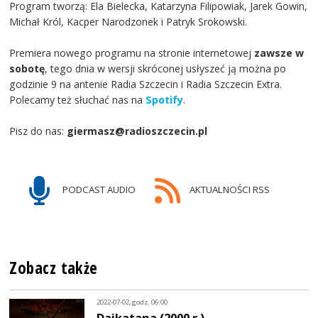
Program tworzą: Ela Bielecka, Katarzyna Filipowiak, Jarek Gowin,
Michał Król, Kacper Narodzonek i Patryk Srokowski.
Premiera nowego programu na stronie internetowej
zawsze w
sobotę
, tego dnia w wersji skróconej usłyszeć ją można po
godzinie 9 na antenie Radia Szczecin i Radia Szczecin Extra.
Polecamy też słuchać nas na
Spotify
.
Pisz do nas:
giermasz@radioszczecin.pl
PODCAST AUDIO
AKTUALNOŚCI RSS
Zobacz także
2022-07-02, godz. 06:00
Daikatana (2000 r.)