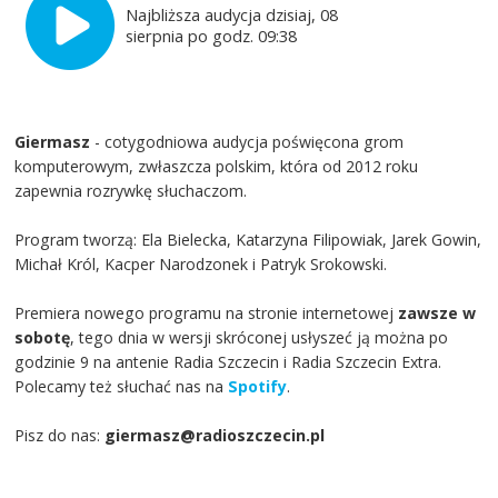
Najbliższa audycja dzisiaj, 08
sierpnia po godz. 09:38
Giermasz
- cotygodniowa audycja poświęcona grom
komputerowym, zwłaszcza polskim, która od 2012 roku
zapewnia rozrywkę słuchaczom.
Program tworzą: Ela Bielecka, Katarzyna Filipowiak, Jarek Gowin,
Michał Król, Kacper Narodzonek i Patryk Srokowski.
Premiera nowego programu na stronie internetowej
zawsze w
sobotę
, tego dnia w wersji skróconej usłyszeć ją można po
godzinie 9 na antenie Radia Szczecin i Radia Szczecin Extra.
Polecamy też słuchać nas na
Spotify
.
Pisz do nas:
giermasz@radioszczecin.pl