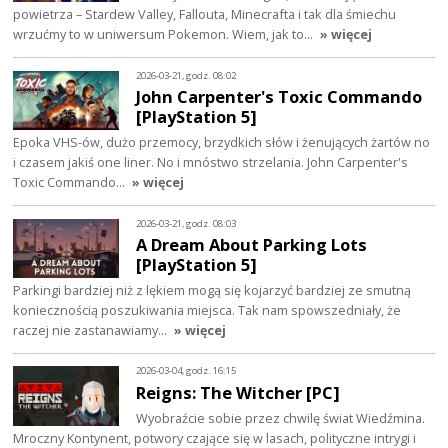
powietrza – Stardew Valley, Fallouta, Minecrafta i tak dla śmiechu
wrzućmy to w uniwersum Pokemon. Wiem, jak to…
» więcej
2026-03-21, godz. 08:02
John Carpenter's Toxic Commando
[PlayStation 5]
Epoka VHS-ów, dużo przemocy, brzydkich słów i żenujących żartów no
i czasem jakiś one liner. No i mnóstwo strzelania. John Carpenter's
Toxic Commando…
» więcej
2026-03-21, godz. 08:03
A Dream About Parking Lots
[PlayStation 5]
Parkingi bardziej niż z lękiem mogą się kojarzyć bardziej ze smutną
koniecznością poszukiwania miejsca. Tak nam spowszedniały, że
raczej nie zastanawiamy…
» więcej
2026-03-04, godz. 16:15
Reigns: The Witcher [PC]
Wyobraźcie sobie przez chwilę świat Wiedźmina.
Mroczny Kontynent, potwory czające się w lasach, polityczne intrygi i