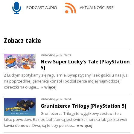
PODCAST AUDIO
AKTUALNOŚCI RSS
Zobacz także
2026-04-04, godz. 08:03
New Super Lucky's Tale [PlayStation
5]
Z Luckym spotykamy się regularnie. Sympatyczny lisek gościł u nas już
na poprzedniej generacji konsol i podbił serce mojej najmłodszej
córeczki na długie…
» więcej
2026-04-04, godz. 08:04
Gruniożerca Trilogy [PlayStation 5]
Gruniożerca Trilogy to wyjątkowy zestaw i to z
kilku powodów. Raz, że bohaterką jest świnka morska lub jak kto woli
kawia domowa. Dwa, są to trzy polskie…
» więcej