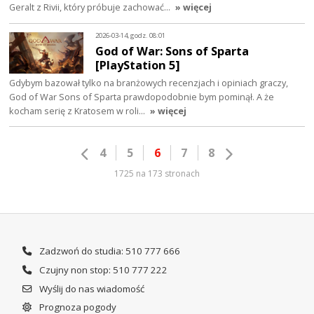
Geralt z Rivii, który próbuje zachować…
» więcej
2026-03-14, godz. 08:01
God of War: Sons of Sparta
[PlayStation 5]
Gdybym bazował tylko na branżowych recenzjach i opiniach graczy,
God of War Sons of Sparta prawdopodobnie bym pominął. A że
kocham serię z Kratosem w roli…
» więcej
4
5
6
7
8
1725 na 173 stronach
Zadzwoń do studia: 510 777 666
Czujny non stop: 510 777 222
Wyślij do nas wiadomość
Prognoza pogody