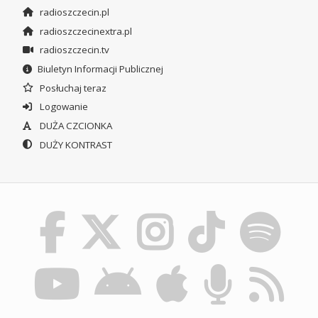
radioszczecin.pl
radioszczecinextra.pl
radioszczecin.tv
Biuletyn Informacji Publicznej
Posłuchaj teraz
Logowanie
DUŻA CZCIONKA
DUŻY KONTRAST