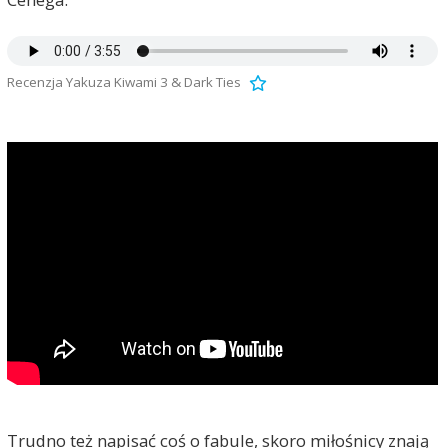
Recenzja Yakuza Kiwami 3 & Dark Ties
Trudno też napisać coś o fabule, skoro miłośnicy znają