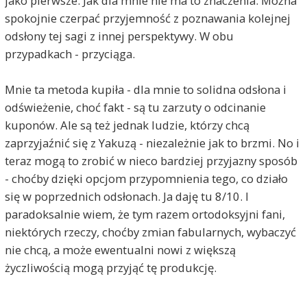
jako pierwsze. Jak dla mnie nie ma to znaczenia. Można
spokojnie czerpać przyjemność z poznawania kolejnej
odsłony tej sagi z innej perspektywy. W obu
przypadkach - przyciąga.
Mnie ta metoda kupiła - dla mnie to solidna odsłona i
odświeżenie, choć fakt - są tu zarzuty o odcinanie
kuponów. Ale są też jednak ludzie, którzy chcą
zaprzyjaźnić się z Yakuzą - niezależnie jak to brzmi. No i
teraz mogą to zrobić w nieco bardziej przyjazny sposób
- choćby dzięki opcjom przypomnienia tego, co działo
się w poprzednich odsłonach. Ja daję tu 8/10. I
paradoksalnie wiem, że tym razem ortodoksyjni fani,
niektórych rzeczy, choćby zmian fabularnych, wybaczyć
nie chcą, a może ewentualni nowi z większą
życzliwością mogą przyjąć tę produkcję.