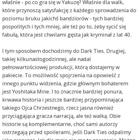
właśnie - po co gra się w Yakuzę? Właśnie dla walk,
które przynoszą satysfakcję z każdego sprowadzenia do
poziomu bruku jakichś bandziorów - tych bardziej
pospolitych i tych mniej, ale też po to, żeby sycić się
fabułą, która jest chwilami gęsta jak kryminał z lat 40.
I tym sposobem dochodzimy do Dark Ties. Drugiej,
takiej kilkunastogodzinnej, ale nadal
pełnowartościowej produkcji, którą dostajemy w
pakiecie. To możliwość spojrzenia na opowieść z
innego punktu widzenia, gdzie głównym bohaterem
jest Yoshitaka Mine. I to znacznie bardziej ponura,
krwawa historia i jeszcze bardziej przypominająca
takiego Ojca Chrzestnego, rzecz jasna również
przyciągająca gracza narracją, ale też walką. Obie
historie są komplementarne, choć sami autorzy
ostrzegają przed spoilerami, jeśli Dark Ties odpalimy