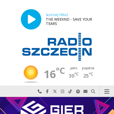
SŁUCHAJ TERAZ
THE WEEKND - SAVE YOUR
TEARS
°C
jutro
pojutrze
16
°C
°C
30
25
Najlepiej po prostu do nas zadzwoń
Odwiedź nas na Facebook-u
Odwiedź nas na X
Odwiedź nas na Instagram-ie
Odwiedź nas na TikTok-u
Szukaj nas na Spotify
Wyślij do nas w
Szukaj