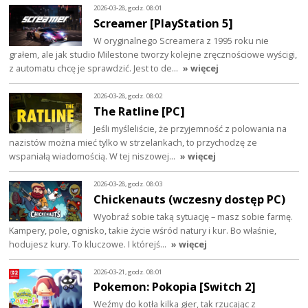
2026-03-28, godz. 08:01
Screamer [PlayStation 5]
W oryginalnego Screamera z 1995 roku nie
grałem, ale jak studio Milestone tworzy kolejne zręcznościowe wyścigi,
z automatu chcę je sprawdzić. Jest to de…
» więcej
2026-03-28, godz. 08:02
The Ratline [PC]
Jeśli myśleliście, że przyjemność z polowania na
nazistów można mieć tylko w strzelankach, to przychodzę ze
wspaniałą wiadomością. W tej niszowej…
» więcej
2026-03-28, godz. 08:03
Chickenauts (wczesny dostęp PC)
Wyobraź sobie taką sytuację – masz sobie farmę.
Kampery, pole, ognisko, takie życie wśród natury i kur. Bo właśnie,
hodujesz kury. To kluczowe. I którejś…
» więcej
2026-03-21, godz. 08:01
Pokemon: Pokopia [Switch 2]
Weźmy do kotła kilka gier, tak rzucając z