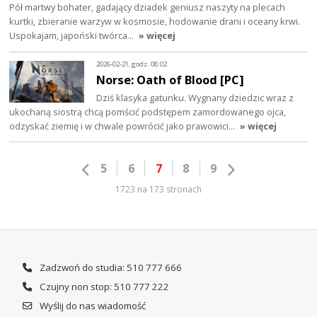
Pół martwy bohater, gadający dziadek geniusz naszyty na plecach
kurtki, zbieranie warzyw w kosmosie, hodowanie drani i oceany krwi.
Uspokajam, japoński twórca…
» więcej
2026-02-21, godz. 08:02
Norse: Oath of Blood [PC]
Dziś klasyka gatunku. Wygnany dziedzic wraz z
ukochaną siostrą chcą pomścić podstępem zamordowanego ojca,
odzyskać ziemię i w chwale powrócić jako prawowici…
» więcej
5
6
7
8
9
1723 na 173 stronach
Zadzwoń do studia: 510 777 666
Czujny non stop: 510 777 222
Wyślij do nas wiadomość