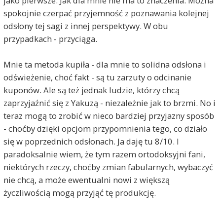
jako pierwsze. Jak dla mnie nie ma to znaczenia. Można
spokojnie czerpać przyjemność z poznawania kolejnej
odsłony tej sagi z innej perspektywy. W obu
przypadkach - przyciąga.
Mnie ta metoda kupiła - dla mnie to solidna odsłona i
odświeżenie, choć fakt - są tu zarzuty o odcinanie
kuponów. Ale są też jednak ludzie, którzy chcą
zaprzyjaźnić się z Yakuzą - niezależnie jak to brzmi. No i
teraz mogą to zrobić w nieco bardziej przyjazny sposób
- choćby dzięki opcjom przypomnienia tego, co działo
się w poprzednich odsłonach. Ja daję tu 8/10. I
paradoksalnie wiem, że tym razem ortodoksyjni fani,
niektórych rzeczy, choćby zmian fabularnych, wybaczyć
nie chcą, a może ewentualni nowi z większą
życzliwością mogą przyjąć tę produkcję.