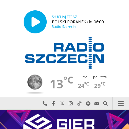
SŁUCHAJ TERAZ
POLSKI PORANEK do 06:00
Radio Szczecin
°C
jutro
pojutrze
13
°C
°C
24
29
Najlepiej po prostu do nas zadzwoń
Odwiedź nas na Facebook-u
Odwiedź nas na X
Odwiedź nas na Instagram-ie
Odwiedź nas na TikTok-u
Szukaj nas na Spotify
Wyślij do nas w
Szukaj