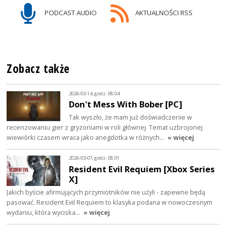
PODCAST AUDIO
AKTUALNOŚCI RSS
Zobacz także
2026-03-14, godz. 08:04
Don't Mess With Bober [PC]
Tak wyszło, że mam już doświadczenie w
recenzowaniu gier z gryzoniami w roli głównej. Temat uzbrojonej
wiewiórki czasem wraca jako anegdotka w różnych…
» więcej
2026-03-07, godz. 08:01
Resident Evil Requiem [Xbox Series
X]
Jakich byście afirmujących przymiotników nie użyli - zapewne będą
pasować. Resident Evil Requiem to klasyka podana w nowoczesnym
wydaniu, która wyciska…
» więcej