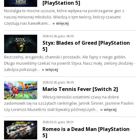
[PlayStation 5]
Nostalgia to mocne uczucie, które wpływa na postrzeganie gier z
naszej minionej młodości. Wiedzą o tym twórcy, którzy czasami
częstują nas kawałkami…
» więcej
2026-02-28, godz. 08:05
Styx: Blades of Greed [PlayStation
5]
Bezczelny, arogancki, chamski i prostacki. Ale fajny z niego goblin.
Długo musieliśmy czekać na powrót Styxa. Nasz mały, zielony złodziej -
zabójca pokazuje…
» więcej
2026-02-28, godz. 08:05
Mario Tennis Fever [Switch 2]
Włoscy tenisiści ostatnimi czasy na dobre
zadomowili się na szczytach rankingów. Jannik Sinner, Jasmine Paolini
czy Lorenzo Musetti to stali bywalcy późniejszych…
» więcej
2026-02-21, godz. 08:01
Romeo is a Dead Man [PlayStation
5]