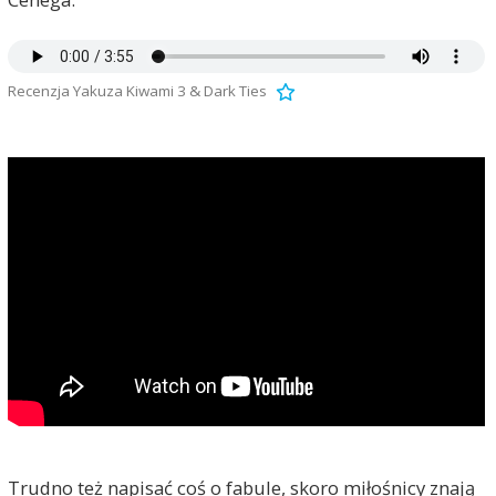
Recenzja Yakuza Kiwami 3 & Dark Ties
Trudno też napisać coś o fabule, skoro miłośnicy znają