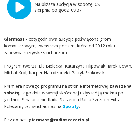
Najbliższa audycja w sobotę, 08
sierpnia po godz. 09:37
Giermasz
- cotygodniowa audycja poświęcona grom
komputerowym, zwłaszcza polskim, która od 2012 roku
zapewnia rozrywkę słuchaczom.
Program tworzą: Ela Bielecka, Katarzyna Filipowiak, Jarek Gowin,
Michał Król, Kacper Narodzonek i Patryk Srokowski.
Premiera nowego programu na stronie internetowej
zawsze w
sobotę
, tego dnia w wersji skróconej usłyszeć ją można po
godzinie 9 na antenie Radia Szczecin i Radia Szczecin Extra.
Polecamy też słuchać nas na
Spotify
.
Pisz do nas:
giermasz@radioszczecin.pl