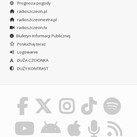
Prognoza pogody
radioszczecin.pl
radioszczecinextra.pl
radioszczecin.tv
Biuletyn Informacji Publicznej
Posłuchaj teraz
Logowanie
DUŻA CZCIONKA
DUŻY KONTRAST