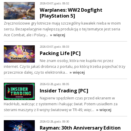
2026-03-07, godz. 08:02
Warplanes: WW2 Dogfight
[PlayStation 5]
Zręcznościowe gry lotnicze mają szczególny kawałek nieba w moim
sercu. Bezapelacyjnie najlepszą produkcją o tej tematyce jest seria
Ace Combat, ale i Polacy…
» więcej
2026-03-07, godz. 08:03
Packing Life [PC]
Nie znam osoby, która nie kupiła nic przez
internet. Czy to jakaś drobnica z portalu, po którą trzeba pojechać trzy
przecznice dalej, czy to elektronika…
» więcej
2026-02-28, godz. 08:05
Insider Trading [PC]
Najpierw spędziłem czas przed ekranem w
HackHub, walcząc z systemem i hakując świat. Potem usiadłem za
sterami maszyny z II wojny światowej w TR-49, więc…
» więcej
2026-02-28, godz. 09:30
Rayman: 30th Anniversary Edition