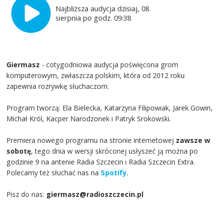
Najbliższa audycja dzisiaj, 08
sierpnia po godz. 09:38
Giermasz
- cotygodniowa audycja poświęcona grom
komputerowym, zwłaszcza polskim, która od 2012 roku
zapewnia rozrywkę słuchaczom.
Program tworzą: Ela Bielecka, Katarzyna Filipowiak, Jarek Gowin,
Michał Król, Kacper Narodzonek i Patryk Srokowski.
Premiera nowego programu na stronie internetowej
zawsze w
sobotę
, tego dnia w wersji skróconej usłyszeć ją można po
godzinie 9 na antenie Radia Szczecin i Radia Szczecin Extra.
Polecamy też słuchać nas na
Spotify
.
Pisz do nas:
giermasz@radioszczecin.pl