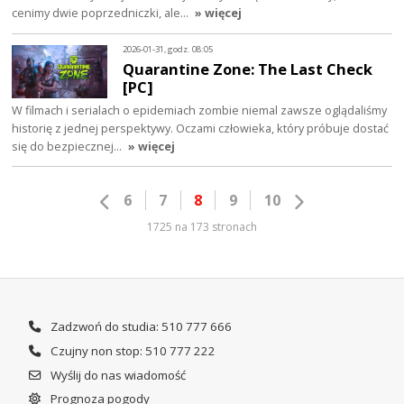
cenimy dwie poprzedniczki, ale…
» więcej
2026-01-31, godz. 08:05
Quarantine Zone: The Last Check
[PC]
W filmach i serialach o epidemiach zombie niemal zawsze oglądaliśmy
historię z jednej perspektywy. Oczami człowieka, który próbuje dostać
się do bezpiecznej…
» więcej
6
7
8
9
10
1725 na 173 stronach
Zadzwoń do studia: 510 777 666
Czujny non stop: 510 777 222
Wyślij do nas wiadomość
Prognoza pogody