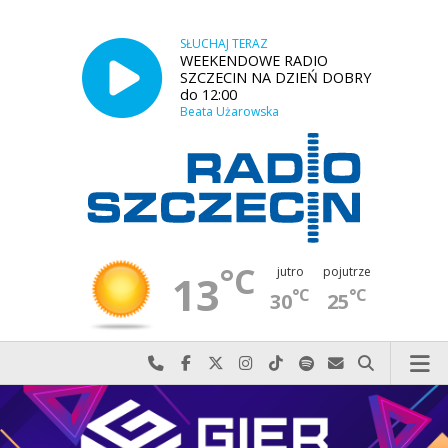
SŁUCHAJ TERAZ
WEEKENDOWE RADIO
SZCZECIN NA DZIEŃ DOBRY
do 12:00
Beata Użarowska
°C
jutro
pojutrze
13
°C
°C
30
25
Najlepiej po prostu do nas zadzwoń
Odwiedź nas na Facebook-u
Odwiedź nas na X
Odwiedź nas na Instagram-ie
Odwiedź nas na TikTok-u
Szukaj nas na Spotify
Wyślij do nas w
Szukaj