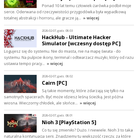
Ponad 10 lat temu człowiek-żarówka podbił moje
serce. Oderwana od rzeczywistości przygodówka była wypadkową
totalnej abstrakcji i horroru, ale gracze ją…
» więcej
2026-02-07, godz. 08:03
HackHub - Ultimate Hacker
Simulator [wczesny dostęp PC]
Logujesz się do systemu. Nie do miasta, nie na mapę świata - do
systemu. Na pulpicie ikony, terminal i odtwarzacz muzyki, który od razu
ustawia tempo pracy…
» więcej
2026-02-07, godz. 08:02
Cairn [PC]
Są takie momenty, które zdarzają się tylko na
samotnych spacerach. Być może idziesz leśną ścieżką. Jest późna
wiosna. Wieczorny chłodek, ale słońce…
» więcej
2026-02-07, godz. 08:01
Nioh 3 [PlayStation 5]
Co tu się zmieniło? Dużo. I niewiele. Nioh 3 to taka
naturalna kontynuacja serii. Znajdziemy tu większość rzeczy, za które