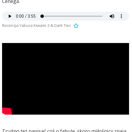
Cenega.
Recenzja Yakuza Kiwami 3 & Dark Ties
Trudno też napisać coś o fabule, skoro miłośnicy znają