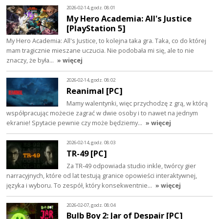
2026-02-14, godz. 08:01
My Hero Academia: All's Justice
[PlayStation 5]
My Hero Academia: All's Justice, to kolejna taka gra. Taka, co do której
mam tragicznie mieszane uczucia. Nie podobała mi się, ale to nie
znaczy, że była…
» więcej
2026-02-14, godz. 08:02
Reanimal [PC]
Mamy walentynki, więc przychodzę z grą, w którą
współpracując możecie zagrać w dwie osoby i to nawet na jednym
ekranie! Spytacie pewnie czy może będziemy…
» więcej
2026-02-14, godz. 08:03
TR-49 [PC]
Za TR-49 odpowiada studio inkle, twórcy gier
narracyjnych, które od lat testują granice opowieści interaktywnej,
języka i wyboru. To zespół, który konsekwentnie…
» więcej
2026-02-07, godz. 08:04
Bulb Boy 2: Jar of Despair [PC]