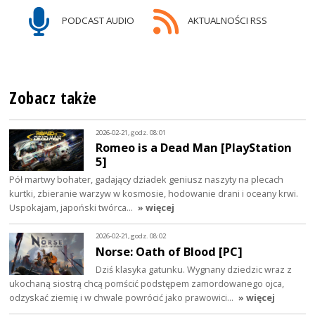
PODCAST AUDIO
AKTUALNOŚCI RSS
Zobacz także
2026-02-21, godz. 08:01
Romeo is a Dead Man [PlayStation
5]
Pół martwy bohater, gadający dziadek geniusz naszyty na plecach
kurtki, zbieranie warzyw w kosmosie, hodowanie drani i oceany krwi.
Uspokajam, japoński twórca…
» więcej
2026-02-21, godz. 08:02
Norse: Oath of Blood [PC]
Dziś klasyka gatunku. Wygnany dziedzic wraz z
ukochaną siostrą chcą pomścić podstępem zamordowanego ojca,
odzyskać ziemię i w chwale powrócić jako prawowici…
» więcej