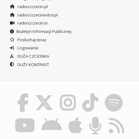
radioszczecin.pl
radioszczecinextra.pl
radioszczecin.tv
Biuletyn Informacji Publicznej
Posłuchaj teraz
Logowanie
DUŻA CZCIONKA
DUŻY KONTRAST