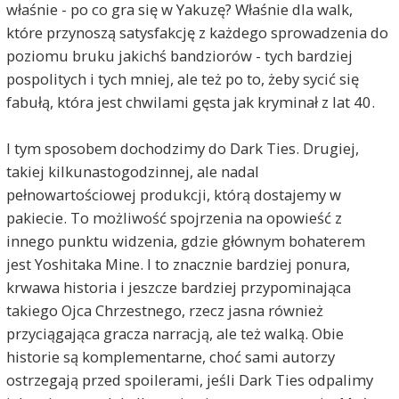
właśnie - po co gra się w Yakuzę? Właśnie dla walk,
które przynoszą satysfakcję z każdego sprowadzenia do
poziomu bruku jakichś bandziorów - tych bardziej
pospolitych i tych mniej, ale też po to, żeby sycić się
fabułą, która jest chwilami gęsta jak kryminał z lat 40.
I tym sposobem dochodzimy do Dark Ties. Drugiej,
takiej kilkunastogodzinnej, ale nadal
pełnowartościowej produkcji, którą dostajemy w
pakiecie. To możliwość spojrzenia na opowieść z
innego punktu widzenia, gdzie głównym bohaterem
jest Yoshitaka Mine. I to znacznie bardziej ponura,
krwawa historia i jeszcze bardziej przypominająca
takiego Ojca Chrzestnego, rzecz jasna również
przyciągająca gracza narracją, ale też walką. Obie
historie są komplementarne, choć sami autorzy
ostrzegają przed spoilerami, jeśli Dark Ties odpalimy