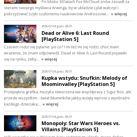
Po blisko 30 latach Fox McCloud znów zasiadł za
sterami swojego myśliwca Arwinga, by w układzie Lylat walczyć i
pokrzyżować szyki szalonemu naukowcowi Androssowi…
» więcej
2026-07-04, godz. 08:01
Dead or Alive 6: Last Round
[PlayStation 5]
Czasem rodzi się pytanie: po co? I mi też mi się rodzi, choć mam
wrażenie, że znam odpowiedź. Dead or Alive 6: Last Round pojawiło
się na rynku, żeby…
» więcej
2026-07-04, godz. 08:01
Kupka wstydu: Snufkin: Melody of
Moominvalley [PlayStation 5]
Przepiękna grafika, muzyka stworzona we współpracy z Sigur Ros, ale
przede wszystkim - świat Muminków jakby wzięty wprost z wyobraźni
każdego dzieciaka…
» więcej
2026-07-04, godz. 08:01
Monopoly: Star Wars Heroes vs.
Villains [PlayStation 5]