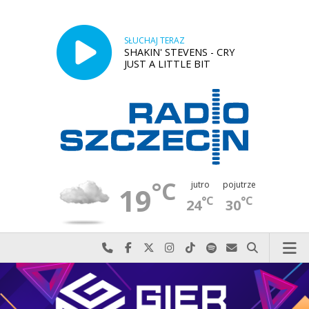
SŁUCHAJ TERAZ
SHAKIN' STEVENS - CRY
JUST A LITTLE BIT
°C
jutro
pojutrze
19
°C
°C
24
30
Najlepiej po prostu do nas zadzwoń
Odwiedź nas na Facebook-u
Odwiedź nas na X
Odwiedź nas na Instagram-ie
Odwiedź nas na TikTok-u
Szukaj nas na Spotify
Wyślij do nas w
Szukaj