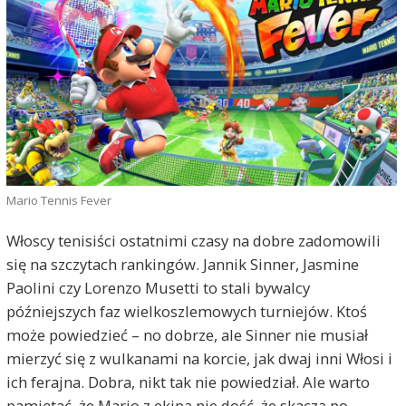
Mario Tennis Fever
Włoscy tenisiści ostatnimi czasy na dobre zadomowili
się na szczytach rankingów. Jannik Sinner, Jasmine
Paolini czy Lorenzo Musetti to stali bywalcy
późniejszych faz wielkoszlemowych turniejów. Ktoś
może powiedzieć – no dobrze, ale Sinner nie musiał
mierzyć się z wulkanami na korcie, jak dwaj inni Włosi i
ich ferajna. Dobra, nikt tak nie powiedział. Ale warto
pamiętać, że Mario z ekipą nie dość, że skaczą po