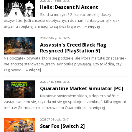
2026-08-01, godz. 08:05
Helix: Descent N Ascent
Skąd ta muzyka? Z frankofońskiej duszy
oczywiście. Jeśli chcecie estetycznych doznań, fantastycznej kreski,
artyzmu i pięknej animacji to są dwa kraje w…
» więcej
2026-07-18, godz. 08:05
Assassin’s Creed Black Flag
Resynced [PlayStation 5]
Na początek prywata, którą się podzielę, ale która ma tutaj znaczenie -
nie znoszę sterować w grach jednostką pływającą. Czy to łódka, czy
żaglowiec…
» więcej
2026-07-18, godz. 08:05
Quarantine Market Simulator [PC]
Najpierw otwierałem sklep, a dopiero później
zastanawiałem się, czy uda mi się go spokojnie zamknąć. Kilka tygodni
temu w Giermaszu recenzowałem Quarantine…
» więcej
2026-07-04, godz. 08:01
Star Fox [Switch 2]