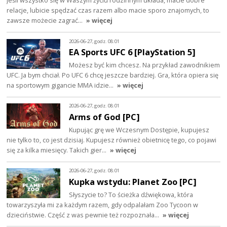
Jeśli wszystko się w Waszym życiu rodzinnym układa, macie dobre
relacje, lubicie spędzać czas razem albo macie sporo znajomych, to
zawsze możecie zagrać…
» więcej
2026-06-27, godz. 08:01
EA Sports UFC 6 [PlayStation 5]
Możesz być kim chcesz. Na przykład zawodnikiem
UFC. Ja bym chciał. Po UFC 6 chcę jeszcze bardziej. Gra, która opiera się
na sportowym gigancie MMA idzie…
» więcej
2026-06-27, godz. 08:01
Arms of God [PC]
Kupując grę we Wczesnym Dostępie, kupujesz
nie tylko to, co jest dzisiaj. Kupujesz również obietnicę tego, co pojawi
się za kilka miesięcy. Takich gier…
» więcej
2026-06-27, godz. 08:01
Kupka wstydu: Planet Zoo [PC]
Słyszycie to? To ścieżka dźwiękowa, która
towarzyszyła mi za każdym razem, gdy odpalałam Zoo Tycoon w
dzieciństwie. Część z was pewnie też rozpoznała…
» więcej