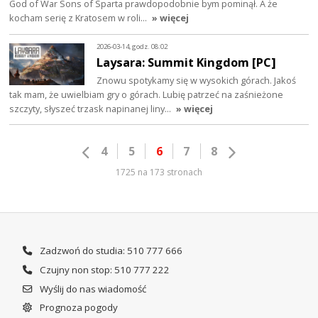
God of War Sons of Sparta prawdopodobnie bym pominął. A że
kocham serię z Kratosem w roli…
» więcej
2026-03-14, godz. 08:02
Laysara: Summit Kingdom [PC]
Znowu spotykamy się w wysokich górach. Jakoś
tak mam, że uwielbiam gry o górach. Lubię patrzeć na zaśnieżone
szczyty, słyszeć trzask napinanej liny…
» więcej
4
5
6
7
8
1725 na 173 stronach
Zadzwoń do studia: 510 777 666
Czujny non stop: 510 777 222
Wyślij do nas wiadomość
Prognoza pogody