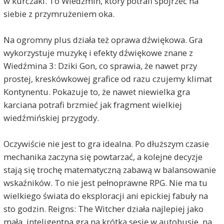
w kurczaki. To Wiedźmin, który potrafi spojrzeć na
siebie z przymrużeniem oka.
Na ogromny plus działa też oprawa dźwiękowa. Gra
wykorzystuje muzykę i efekty dźwiękowe znane z
Wiedźmina 3: Dziki Gon, co sprawia, że nawet przy
prostej, kreskówkowej grafice od razu czujemy klimat
Kontynentu. Pokazuje to, że nawet niewielka gra
karciana potrafi brzmieć jak fragment wielkiej
wiedźmińskiej przygody.
Oczywiście nie jest to gra idealna. Po dłuższym czasie
mechanika zaczyna się powtarzać, a kolejne decyzje
stają się trochę matematyczną zabawą w balansowanie
wskaźników. To nie jest pełnoprawne RPG. Nie ma tu
wielkiego świata do eksploracji ani epickiej fabuły na
sto godzin. Reigns: The Witcher działa najlepiej jako
mała, inteligentna gra na krótką sesję w autobusie, na