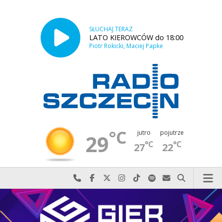
SŁUCHAJ TERAZ
LATO KIEROWCÓW do 18:00
Piotr Rokicki, Maciej Papke
°C
jutro
pojutrze
29
°C
°C
27
22
Najlepiej po prostu do nas zadzwoń
Odwiedź nas na Facebook-u
Odwiedź nas na X
Odwiedź nas na Instagram-ie
Odwiedź nas na TikTok-u
Szukaj nas na Spotify
Wyślij do nas w
Szukaj