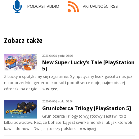
PODCAST AUDIO
AKTUALNOŚCI RSS
Zobacz także
2026-04-04, godz. 08:03
New Super Lucky's Tale [PlayStation
5]
Z Luckym spotykamy się regularnie. Sympatyczny lisek gościł u nas już
na poprzedniej generacji konsol i podbił serce mojej najmłodszej
córeczki na długie…
» więcej
2026-04-04, godz. 08:04
Gruniożerca Trilogy [PlayStation 5]
Gruniożerca Trilogy to wyjątkowy zestaw i to z
kilku powodów. Raz, że bohaterką jest świnka morska lub jak kto woli
kawia domowa. Dwa, są to trzy polskie…
» więcej