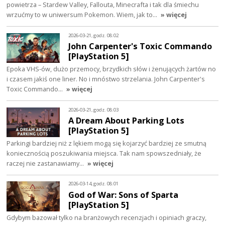
powietrza – Stardew Valley, Fallouta, Minecrafta i tak dla śmiechu
wrzućmy to w uniwersum Pokemon. Wiem, jak to…
» więcej
2026-03-21, godz. 08:02
John Carpenter's Toxic Commando
[PlayStation 5]
Epoka VHS-ów, dużo przemocy, brzydkich słów i żenujących żartów no
i czasem jakiś one liner. No i mnóstwo strzelania. John Carpenter's
Toxic Commando…
» więcej
2026-03-21, godz. 08:03
A Dream About Parking Lots
[PlayStation 5]
Parkingi bardziej niż z lękiem mogą się kojarzyć bardziej ze smutną
koniecznością poszukiwania miejsca. Tak nam spowszedniały, że
raczej nie zastanawiamy…
» więcej
2026-03-14, godz. 08:01
God of War: Sons of Sparta
[PlayStation 5]
Gdybym bazował tylko na branżowych recenzjach i opiniach graczy,