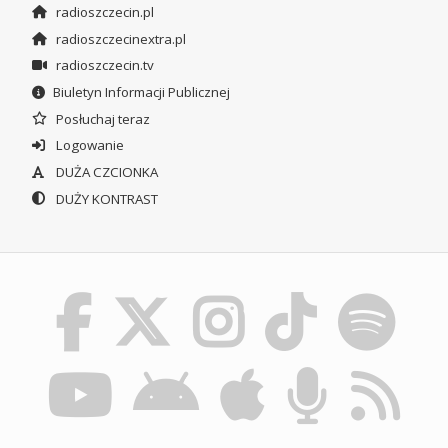
radioszczecin.pl
radioszczecinextra.pl
radioszczecin.tv
Biuletyn Informacji Publicznej
Posłuchaj teraz
Logowanie
DUŻA CZCIONKA
DUŻY KONTRAST