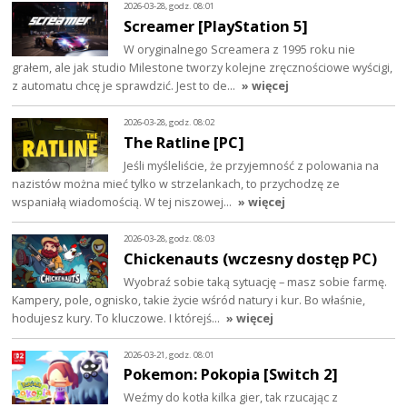
2026-03-28, godz. 08:01
Screamer [PlayStation 5]
W oryginalnego Screamera z 1995 roku nie
grałem, ale jak studio Milestone tworzy kolejne zręcznościowe wyścigi,
z automatu chcę je sprawdzić. Jest to de…
» więcej
2026-03-28, godz. 08:02
The Ratline [PC]
Jeśli myśleliście, że przyjemność z polowania na
nazistów można mieć tylko w strzelankach, to przychodzę ze
wspaniałą wiadomością. W tej niszowej…
» więcej
2026-03-28, godz. 08:03
Chickenauts (wczesny dostęp PC)
Wyobraź sobie taką sytuację – masz sobie farmę.
Kampery, pole, ognisko, takie życie wśród natury i kur. Bo właśnie,
hodujesz kury. To kluczowe. I którejś…
» więcej
2026-03-21, godz. 08:01
Pokemon: Pokopia [Switch 2]
Weźmy do kotła kilka gier, tak rzucając z