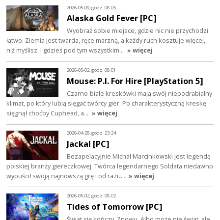
2026-05-09, godz. 08:05
Alaska Gold Fever [PC]
Wyobraź sobie miejsce, gdzie nic nie przychodzi
łatwo. Ziemia jest twarda, ręce marzną, a każdy ruch kosztuje więcej,
niż myślisz. I gdzieś pod tym wszystkim…
» więcej
2026-05-02, godz. 08:01
Mouse: P.I. For Hire [PlayStation 5]
Czarno-białe kreskówki mają swój niepodrabialny
klimat, po który lubią sięgać twórcy gier. Po charakterystyczną kreskę
sięgnął choćby Cuphead, a…
» więcej
2026-04-28, godz. 23:24
Jackal [PC]
Bezapelacyjnie Michał Marcinkowski jest legendą
polskiej branży giereczkowej. Twórca legendarnego Soldata niedawno
wypuścił swoją najnowszą grę i od razu…
» więcej
2026-05-02, godz. 08:02
Tides of Tomorrow [PC]
Świat się kończy. Znowu. Albo może nie świat, ale