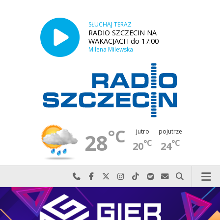
SŁUCHAJ TERAZ
RADIO SZCZECIN NA
WAKACJACH do 17:00
Milena Milewska
°C
jutro
pojutrze
28
°C
°C
20
24
Najlepiej po prostu do nas zadzwoń
Odwiedź nas na Facebook-u
Odwiedź nas na X
Odwiedź nas na Instagram-ie
Odwiedź nas na TikTok-u
Szukaj nas na Spotify
Wyślij do nas w
Szukaj