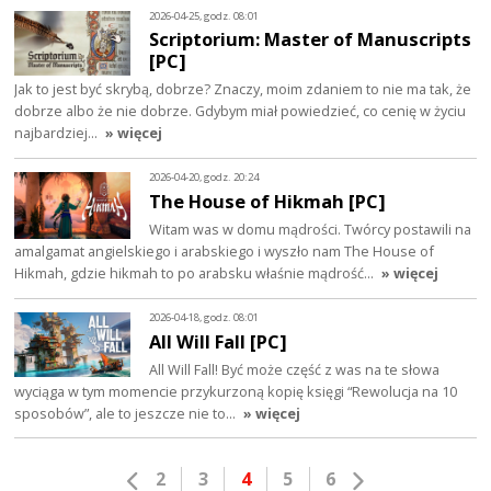
2026-04-25, godz. 08:01
Scriptorium: Master of Manuscripts
[PC]
Jak to jest być skrybą, dobrze? Znaczy, moim zdaniem to nie ma tak, że
dobrze albo że nie dobrze. Gdybym miał powiedzieć, co cenię w życiu
najbardziej…
» więcej
2026-04-20, godz. 20:24
The House of Hikmah [PC]
Witam was w domu mądrości. Twórcy postawili na
amalgamat angielskiego i arabskiego i wyszło nam The House of
Hikmah, gdzie hikmah to po arabsku właśnie mądrość…
» więcej
2026-04-18, godz. 08:01
All Will Fall [PC]
All Will Fall! Być może część z was na te słowa
wyciąga w tym momencie przykurzoną kopię księgi “Rewolucja na 10
sposobów”, ale to jeszcze nie to…
» więcej
2
3
4
5
6