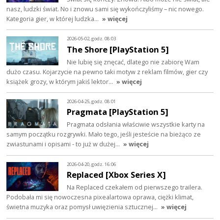
nasz, ludzki świat. No i znowu sami się wykończyliśmy – nic nowego.
Kategoria gier, w której ludzka…
» więcej
2026-05-02, godz. 08:03
The Shore [PlayStation 5]
Nie lubię się znęcać, dlatego nie zabiorę Wam
dużo czasu. Kojarzycie na pewno taki motyw z reklam filmów, gier czy
książek grozy, w którym jakiś lektor…
» więcej
2026-04-25, godz. 08:01
Pragmata [PlayStation 5]
Pragmata odsłania właściwie wszystkie karty na
samym początku rozgrywki. Mało tego, jeśli jesteście na bieżąco ze
zwiastunami i opisami - to już w dużej…
» więcej
2026-04-20, godz. 16:06
Replaced [Xbox Series X]
Na Replaced czekałem od pierwszego trailera.
Podobała mi się nowoczesna pixealartowa oprawa, ciężki klimat,
świetna muzyka oraz pomysł uwięzienia sztucznej…
» więcej