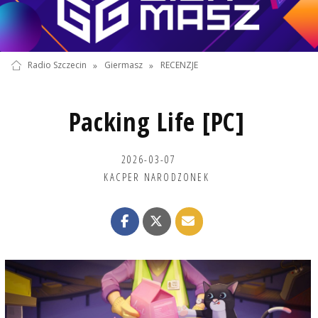
Radio Szczecin
»
Giermasz
»
RECENZJE
Packing Life [PC]
2026-03-07
KACPER NARODZONEK