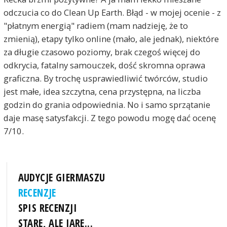
odczucia co do Clean Up Earth. Błąd - w mojej ocenie - z
"płatnym energią" radiem (mam nadzieję, że to
zmienią), etapy tylko online (mało, ale jednak), niektóre
za długie czasowo poziomy, brak czegoś więcej do
odkrycia, fatalny samouczek, dość skromna oprawa
graficzna. By trochę usprawiedliwić twórców, studio
jest małe, idea szczytna, cena przystępna, na liczba
godzin do grania odpowiednia. No i samo sprzątanie
daje masę satysfakcji. Z tego powodu mogę dać ocenę
7/10.
AUDYCJE GIERMASZU
RECENZJE
SPIS RECENZJI
STARE, ALE JARE...