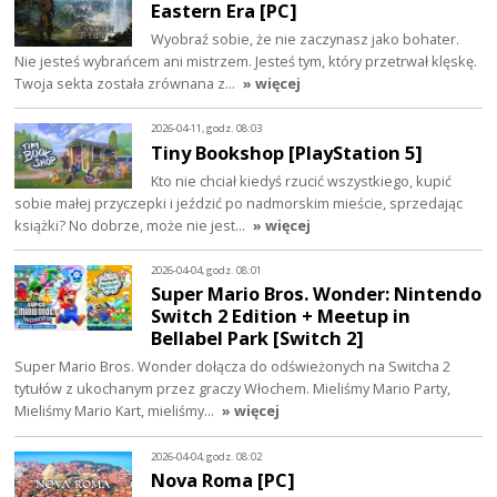
Eastern Era [PC]
Wyobraź sobie, że nie zaczynasz jako bohater.
Nie jesteś wybrańcem ani mistrzem. Jesteś tym, który przetrwał klęskę.
Twoja sekta została zrównana z…
» więcej
2026-04-11, godz. 08:03
Tiny Bookshop [PlayStation 5]
Kto nie chciał kiedyś rzucić wszystkiego, kupić
sobie małej przyczepki i jeździć po nadmorskim mieście, sprzedając
książki? No dobrze, może nie jest…
» więcej
2026-04-04, godz. 08:01
Super Mario Bros. Wonder: Nintendo
Switch 2 Edition + Meetup in
Bellabel Park [Switch 2]
Super Mario Bros. Wonder dołącza do odświeżonych na Switcha 2
tytułów z ukochanym przez graczy Włochem. Mieliśmy Mario Party,
Mieliśmy Mario Kart, mieliśmy…
» więcej
2026-04-04, godz. 08:02
Nova Roma [PC]