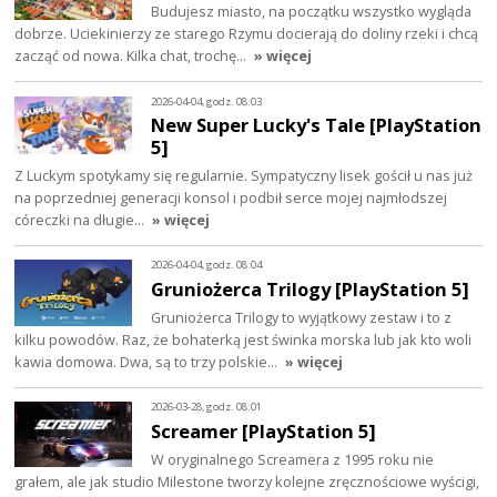
Budujesz miasto, na początku wszystko wygląda
dobrze. Uciekinierzy ze starego Rzymu docierają do doliny rzeki i chcą
zacząć od nowa. Kilka chat, trochę…
» więcej
2026-04-04, godz. 08:03
New Super Lucky's Tale [PlayStation
5]
Z Luckym spotykamy się regularnie. Sympatyczny lisek gościł u nas już
na poprzedniej generacji konsol i podbił serce mojej najmłodszej
córeczki na długie…
» więcej
2026-04-04, godz. 08:04
Gruniożerca Trilogy [PlayStation 5]
Gruniożerca Trilogy to wyjątkowy zestaw i to z
kilku powodów. Raz, że bohaterką jest świnka morska lub jak kto woli
kawia domowa. Dwa, są to trzy polskie…
» więcej
2026-03-28, godz. 08:01
Screamer [PlayStation 5]
W oryginalnego Screamera z 1995 roku nie
grałem, ale jak studio Milestone tworzy kolejne zręcznościowe wyścigi,