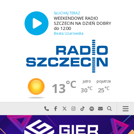
SŁUCHAJ TERAZ
WEEKENDOWE RADIO
SZCZECIN NA DZIEŃ DOBRY
do 12:00
Beata Użarowska
°C
jutro
pojutrze
13
°C
°C
30
25
Najlepiej po prostu do nas zadzwoń
Odwiedź nas na Facebook-u
Odwiedź nas na X
Odwiedź nas na Instagram-ie
Odwiedź nas na TikTok-u
Szukaj nas na Spotify
Wyślij do nas w
Szukaj