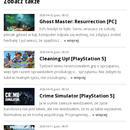
Zobacz także
2026-04-18, godz. 08:02
Ghost Master: Resurrection [PC]
Ech, kiedyś to było. Serio, wracasz ze szkoły,
plecak gdzieś w kąt, komputer odpala się wolniej, niż zdążysz zrobić
herbatę. I już wiesz, że spędzisz…
» więcej
2026-04-18, godz. 08:03
Cleaning Up! [PlayStation 5]
Tydzień temu recenzowałem grę o sprzątaniu,
więc tym razem sprawdziłem produkcję o... sprzątaniu. Nie żebym to
lubił w realnym życiu, nie oszukujmy…
» więcej
2026-04-18, godz. 08:04
Crime Simulator [PlayStation 5]
Ja w sumie zawsze wiedziałem, że życie
bandziora nie jest łatwe, ale nie wiedziałem, że to aż takie wyzwanie.
Normalnie aż im trochę współczuję. Przynajmniej…
» więcej
2026-04-11, godz. 08:01