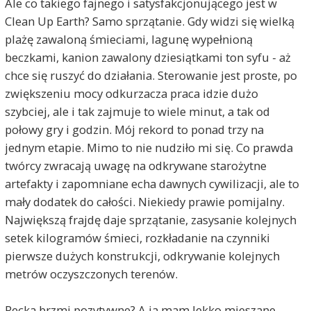
Ale co takiego fajnego i satysfakcjonującego jest w
Clean Up Earth? Samo sprzątanie. Gdy widzi się wielką
plażę zawaloną śmieciami, lagunę wypełnioną
beczkami, kanion zawalony dziesiątkami ton syfu - aż
chce się ruszyć do działania. Sterowanie jest proste, po
zwiększeniu mocy odkurzacza praca idzie dużo
szybciej, ale i tak zajmuje to wiele minut, a tak od
połowy gry i godzin. Mój rekord to ponad trzy na
jednym etapie. Mimo to nie nudziło mi się. Co prawda
twórcy zwracają uwagę na odkrywane starożytne
artefakty i zapomniane echa dawnych cywilizacji, ale to
mały dodatek do całości. Niekiedy prawie pomijalny.
Największą frajdę daje sprzątanie, zasysanie kolejnych
setek kilogramów śmieci, rozkładanie na czynniki
pierwsze dużych konstrukcji, odkrywanie kolejnych
metrów oczyszczonych terenów.
Recka brzmi pozytywne? A ja mam lekko mieszane