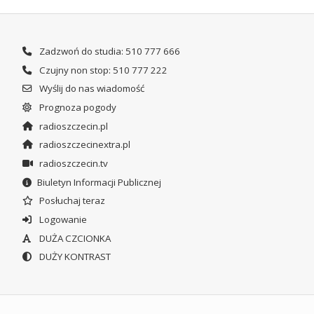
Zadzwoń do studia: 510 777 666
Czujny non stop: 510 777 222
Wyślij do nas wiadomość
Prognoza pogody
radioszczecin.pl
radioszczecinextra.pl
radioszczecin.tv
Biuletyn Informacji Publicznej
Posłuchaj teraz
Logowanie
DUŻA CZCIONKA
DUŻY KONTRAST