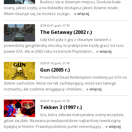
Budzisz się w dziwnym miejscu. Dookoła białe
ściany, jakieś szyby, a na dokładkę dostajesz jakieś dziwne działo.
Wtem okazuje się, że możesz za jego…
» więcej
2025-02-01, godz. 07:30
The Getaway (2002 r.)
Gdy ktoś pyta o grę z otwartym światem z
powiedzmy gangsterską otoczką, to praktycznie każdy gracz od razu
powie GTA. Ale w 2002 roku na konsoli PlayStation…
» więcej
2025-01-18, godz. 07:30
Gun (2005 r.)
Przed Red Dead Redemption mieliśmy już GTA na
dzikim zachodzie. Może nie tak zachwycającą, może bez takiego
rozmachu, ale szalenie wciągającą i chwilami…
» więcej
2025-01-18, godz. 07:30
Tekken 3 (1997 r.)
Gra, która zebrała maksymalne oceny wszędzie,
gdzie się dało. Nazwana prawdopodobnie najbardziej rewolucyjną
bijatyką w historii. Prawdopodobnie punkt cementujący…
» więcej