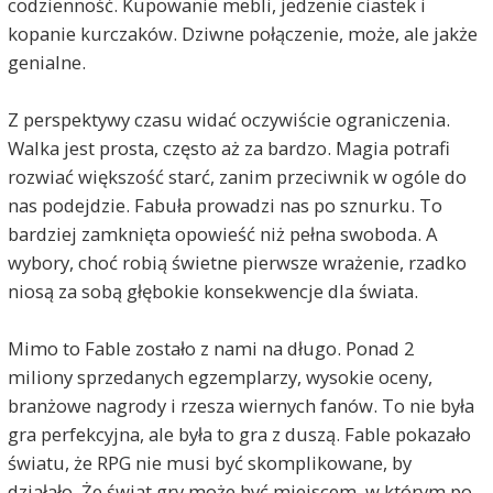
codzienność. Kupowanie mebli, jedzenie ciastek i
kopanie kurczaków. Dziwne połączenie, może, ale jakże
genialne.
Z perspektywy czasu widać oczywiście ograniczenia.
Walka jest prosta, często aż za bardzo. Magia potrafi
rozwiać większość starć, zanim przeciwnik w ogóle do
nas podejdzie. Fabuła prowadzi nas po sznurku. To
bardziej zamknięta opowieść niż pełna swoboda. A
wybory, choć robią świetne pierwsze wrażenie, rzadko
niosą za sobą głębokie konsekwencje dla świata.
Mimo to Fable zostało z nami na długo. Ponad 2
miliony sprzedanych egzemplarzy, wysokie oceny,
branżowe nagrody i rzesza wiernych fanów. To nie była
gra perfekcyjna, ale była to gra z duszą. Fable pokazało
światu, że RPG nie musi być skomplikowane, by
działało. Że świat gry może być miejscem, w którym po