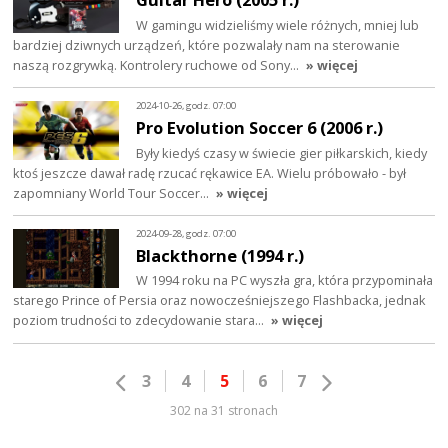
W gamingu widzieliśmy wiele różnych, mniej lub
bardziej dziwnych urządzeń, które pozwalały nam na sterowanie
naszą rozgrywką. Kontrolery ruchowe od Sony…
» więcej
2024-10-26, godz. 07:00
Pro Evolution Soccer 6 (2006 r.)
Były kiedyś czasy w świecie gier piłkarskich, kiedy
ktoś jeszcze dawał radę rzucać rękawice EA. Wielu próbowało - był
zapomniany World Tour Soccer…
» więcej
2024-09-28, godz. 07:00
Blackthorne (1994 r.)
W 1994 roku na PC wyszła gra, która przypominała
starego Prince of Persia oraz nowocześniejszego Flashbacka, jednak
poziom trudności to zdecydowanie stara…
» więcej
3
4
5
6
7
302 na 31 stronach