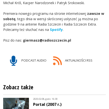
Michał Król, Kacper Narodzonek i Patryk Srokowski.
Premiera nowego programu na stronie internetowej
zawsze w
sobotę
, tego dnia w wersji skróconej usłyszeć ją można po
godzinie 9 na antenie Radia Szczecin i Radia Szczecin Extra.
Polecamy też słuchać nas na
Spotify
.
Pisz do nas:
giermasz@radioszczecin.pl
PODCAST AUDIO
AKTUALNOŚCI RSS
Zobacz także
2025-02-08, godz. 16:30
Portal (2007 r.)