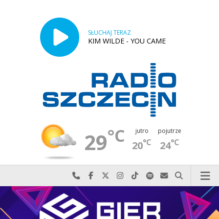
SŁUCHAJ TERAZ
KIM WILDE - YOU CAME
°C
jutro
pojutrze
29
°C
°C
20
24
Najlepiej po prostu do nas zadzwoń
Odwiedź nas na Facebook-u
Odwiedź nas na X
Odwiedź nas na Instagram-ie
Odwiedź nas na TikTok-u
Szukaj nas na Spotify
Wyślij do nas w
Szukaj