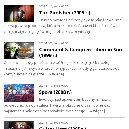
2025-01-11, godz. 07:30
The Punisher (2005 r.)
Trudno powiedzieć, żeby była to jakaś rewolucja,
ale na pewno produkcja, która miała to coś. A nawet kilka "cosiów" -
charyzmatycznego głównego bohatera…
» więcej
2024-12-07, godz. 07:30
Command & Conquer: Tiberian Sun
(1999 r.)
Oczekiwania były potężne, ale późniejsze reakcje już bardziej
mieszane. Jak zwykle w takich przypadkach, kiedy gigant zapowiada
kontynuację hitu gracze…
» więcej
2024-11-16, godz. 07:00
Spore (2008 r.)
Ewolucja jest zjawiskiem badanym, można
powiedzieć, już od stuleci. Trwa wielokrotnie dłużej, ponieważ
najstarsze znalezione pozostałości życia datuje…
» więcej
2024-11-09, godz. 07:00
Guitar Hero (2005 r.)