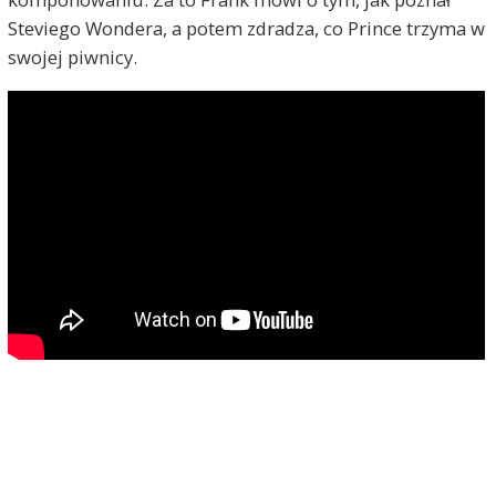
Steviego Wondera, a potem zdradza, co Prince trzyma w
swojej piwnicy.