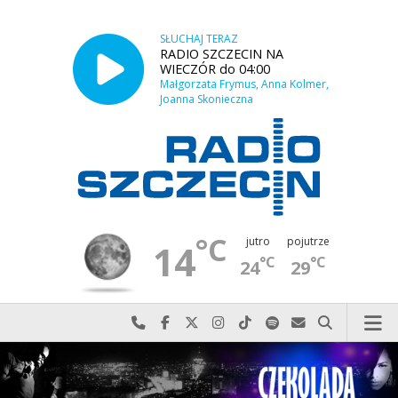
SŁUCHAJ TERAZ
RADIO SZCZECIN NA
WIECZÓR do 04:00
Małgorzata Frymus, Anna Kolmer,
Joanna Skonieczna
°C
jutro
pojutrze
14
°C
°C
24
29
Najlepiej po prostu do nas zadzwoń
Odwiedź nas na Facebook-u
Odwiedź nas na X
Odwiedź nas na Instagram-ie
Odwiedź nas na TikTok-u
Szukaj nas na Spotify
Wyślij do nas w
Szukaj