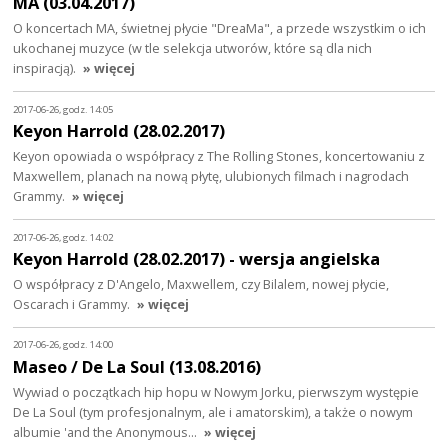
MA (03.04.2017)
O koncertach MA, świetnej płycie "DreaMa", a przede wszystkim o ich
ukochanej muzyce (w tle selekcja utworów, które są dla nich
inspiracją).
» więcej
2017-06-26, godz. 14:05
Keyon Harrold (28.02.2017)
Keyon opowiada o współpracy z The Rolling Stones, koncertowaniu z
Maxwellem, planach na nową płytę, ulubionych filmach i nagrodach
Grammy.
» więcej
2017-06-26, godz. 14:02
Keyon Harrold (28.02.2017) - wersja angielska
O współpracy z D'Angelo, Maxwellem, czy Bilalem, nowej płycie,
Oscarach i Grammy.
» więcej
2017-06-26, godz. 14:00
Maseo / De La Soul (13.08.2016)
Wywiad o początkach hip hopu w Nowym Jorku, pierwszym występie
De La Soul (tym profesjonalnym, ale i amatorskim), a także o nowym
albumie 'and the Anonymous…
» więcej