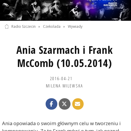
Radio Szczecin
»
Czekolada
»
Wywiady
Ania Szarmach i Frank
McComb (10.05.2014)
2016-04-21
MILENA MILEWSKA
Ania opowiada o swoim głównym celu w tworzeniu i
komponowaniu. Za to Frank mówi o tym, jak poznał