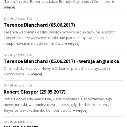
(fan twórczości Roberta), a także Brandy, Kaytranada i Common.
»
więcej
2017-06-27, godz. 15:32
Terence Blanchard (05.06.2017)
Terence wspomina o kilku swoich nowych projektach, najlepszych
koncertach, czy wyższości trąbki nad pianiem. Opowiada też o
komponowaniu muzyki do filmów…
» więcej
2017-06-27, godz. 15:29
Terence Blanchard (05.06.2017) - wersja angielska
O filmach Spike'a Lee, Nowym Orleanie, planach na przyszłość i
koszykówce.
» więcej
2017-06-26, godz. 14:28
Robert Glasper (29.05.2017)
Robert opowiada nam o tym, kiedy możemy się spodziewać jego
nowej muzyki, wspomina dawne czasy, gdy chodził do liceum z
Beyoncé, a w akademiku komponował…
» więcej
2017-06-26, godz. 14:12