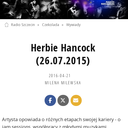
Radio Szczecin
»
Czekolada
»
Wywiady
Herbie Hancock
(26.07.2015)
2016-04-21
MILENA MILEWSKA
Artysta opowiada o różnych etapach swojej kariery - o
jam sessions, współpracy z młodymi muzykami,