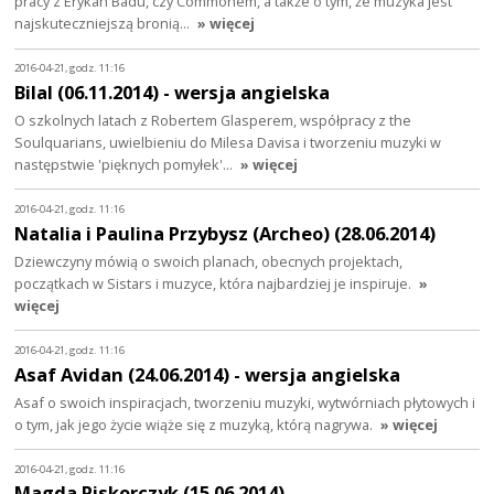
pracy z Erykah Badu, czy Commonem, a także o tym, że muzyka jest
najskuteczniejszą bronią…
» więcej
2016-04-21, godz. 11:16
Bilal (06.11.2014) - wersja angielska
O szkolnych latach z Robertem Glasperem, współpracy z the
Soulquarians, uwielbieniu do Milesa Davisa i tworzeniu muzyki w
następstwie 'pięknych pomyłek'…
» więcej
2016-04-21, godz. 11:16
Natalia i Paulina Przybysz (Archeo) (28.06.2014)
Dziewczyny mówią o swoich planach, obecnych projektach,
początkach w Sistars i muzyce, która najbardziej je inspiruje.
»
więcej
2016-04-21, godz. 11:16
Asaf Avidan (24.06.2014) - wersja angielska
Asaf o swoich inspiracjach, tworzeniu muzyki, wytwórniach płytowych i
o tym, jak jego życie wiąże się z muzyką, którą nagrywa.
» więcej
2016-04-21, godz. 11:16
Magda Piskorczyk (15.06.2014)