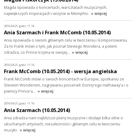
Magda opowiada o koncertach, warsztatach muzycznych,
największych inspiracjach i wizycie w Memphis.
» więcej
2016-04-21, godz. 11:16
Ania Szarmach i Frank McComb (10.05.2014)
Ania opowiada o swoim głównym celu w tworzeniu i komponowaniu.
Za to Frank mówi o tym, jak poznał Steviego Wondera, a potem
zdradza, co Prince trzyma w swojej…
» więcej
2016-04-21, godz. 11:16
Frank McComb (10.05.2014) - wersja angielska
Frank McComb mówi o swoich koncertach w Europie, spotkaniu ze
Steviem Wonderem, nagrywaniu piosenek Donny'ego Hathaway'a i o
piwnicy Prince'a…
» więcej
2016-04-21, godz. 11:16
Ania Szarmach (10.05.2014)
Ania zdradza nam najbliższe plany muzyczne i dodaje kilka słów o
ukochanych artystach, niezależności i głównym celu w tworzeniu
muzyki.
» więcej