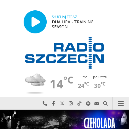
SŁUCHAJ TERAZ
DUA LIPA - TRAINING
SEASON
°C
jutro
pojutrze
14
°C
°C
24
30
Najlepiej po prostu do nas zadzwoń
Odwiedź nas na Facebook-u
Odwiedź nas na X
Odwiedź nas na Instagram-ie
Odwiedź nas na TikTok-u
Szukaj nas na Spotify
Wyślij do nas w
Szukaj