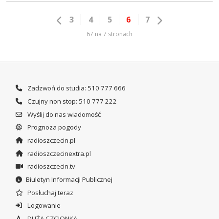
3
4
5
6
7
67 na 7 stronach
Zadzwoń do studia: 510 777 666
Czujny non stop: 510 777 222
Wyślij do nas wiadomość
Prognoza pogody
radioszczecin.pl
radioszczecinextra.pl
radioszczecin.tv
Biuletyn Informacji Publicznej
Posłuchaj teraz
Logowanie
DUŻA CZCIONKA