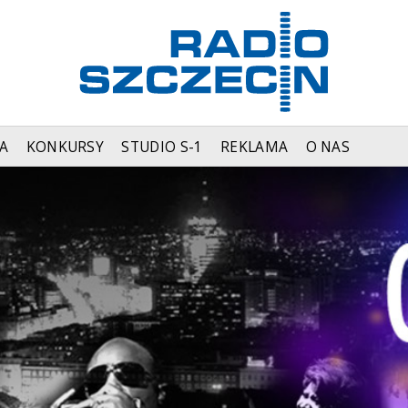
A
KONKURSY
STUDIO S-1
REKLAMA
O NAS