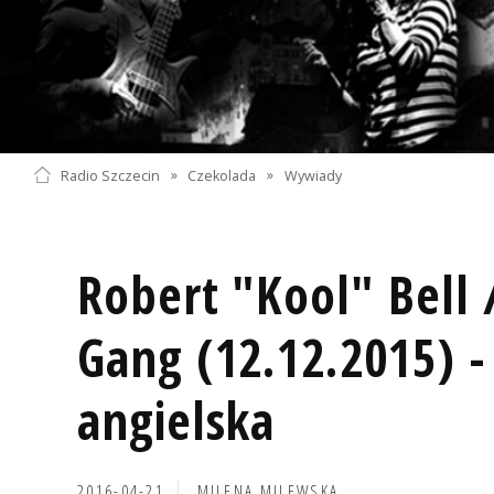
Radio Szczecin
»
Czekolada
»
Wywiady
Robert "Kool" Bell 
Gang (12.12.2015) -
angielska
2016-04-21
MILENA MILEWSKA