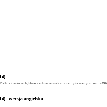
14)
r Phillips i zmianach, które zaobserwowali w przemyśle muzycznym.
» wi
14) - wersja angielska