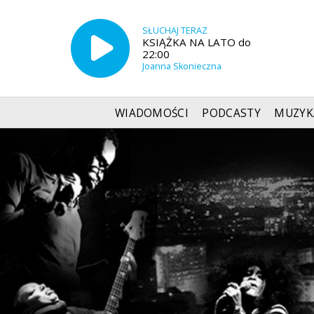
SŁUCHAJ TERAZ
KSIĄŻKA NA LATO do
22:00
Joanna Skonieczna
WIADOMOŚCI
PODCASTY
MUZYK