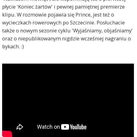
płycie 'Koniec żartów' i pewnej pamiętnej premierze
klipu. W rozmowie pojawia się Prince, jest też o
wycieczkach rowerowych po Szczecinie. Posłuchacie
także o nowym sezonie cyklu 'Wyjaśniamy, objaśniamy'
oraz o niepublikowanym nigdzie wcześniej nagraniu o
bykach. :)