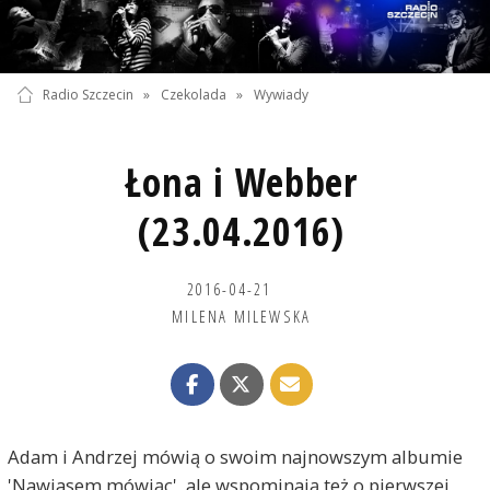
Radio Szczecin
»
Czekolada
»
Wywiady
Łona i Webber
(23.04.2016)
2016-04-21
MILENA MILEWSKA
Adam i Andrzej mówią o swoim najnowszym albumie
'Nawiasem mówiąc', ale wspominają też o pierwszej