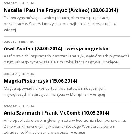
2016-04-21, godz. 11:16
Natalia i Paulina Przybysz (Archeo) (28.06.2014)
Dziewczyny mówią o swoich planach, obecnych projektach,
początkach w Sistars i muzyce, która najbardziej je inspiruje.
»
więcej
2016-04-21, godz. 11:16
Asaf Avidan (24.06.2014) - wersja angielska
Asaf o swoich inspiracjach, tworzeniu muzyki, wytwórniach płytowych i
o tym, jak jego życie wiąże się z muzyką, którą nagrywa.
» więcej
2016-04-21, godz. 11:16
Magda Piskorczyk (15.06.2014)
Magda opowiada o koncertach, warsztatach muzycznych,
największych inspiracjach i wizycie w Memphis.
» więcej
2016-04-21, godz. 11:16
Ania Szarmach i Frank McComb (10.05.2014)
Ania opowiada o swoim głównym celu w tworzeniu i komponowaniu.
Za to Frank mówi o tym, jak poznał Steviego Wondera, a potem
zdradza, co Prince trzyma w swojej…
» więcej