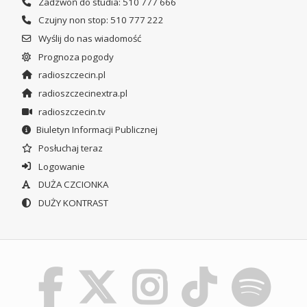
Zadzwoń do studia: 510 777 666
Czujny non stop: 510 777 222
Wyślij do nas wiadomość
Prognoza pogody
radioszczecin.pl
radioszczecinextra.pl
radioszczecin.tv
Biuletyn Informacji Publicznej
Posłuchaj teraz
Logowanie
DUŻA CZCIONKA
DUŻY KONTRAST