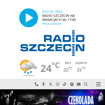
SŁUCHAJ TERAZ
RADIO SZCZECIN NA
WAKACJACH do 17:00
Anna Łukaszek
°C
jutro
pojutrze
24
°C
°C
22
23
Najlepiej po prostu do nas zadzwoń
Odwiedź nas na Facebook-u
Odwiedź nas na X
Odwiedź nas na Instagram-ie
Odwiedź nas na TikTok-u
Szukaj nas na Spotify
Wyślij do nas w
Szukaj