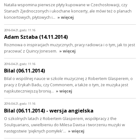
Natalia wspomina pierwsze płyty kupowane w Czechosłowacji, czy
Stanach Zjednoczonych i ukochane koncerty, ale mówi też o planach
koncertowych, płytowych i…
» więcej
2016-04-21, godz. 11:16
Adam Sztaba (14.11.2014)
Rozmowa o inspiracjach muzycznych, pracy radiowca i o tym, jak to jest
pracować z Quincy Jonesem.
» więcej
2016-04-21, godz. 11:16
Bilal (06.11.2014)
Bilal o wspólnej nauce w szkole muzycznej z Robertem Glasperem, o
pracy z Erykah Badu, czy Commonem, a także o tym, że muzyka jest
najskuteczniejszą bronią…
» więcej
2016-04-21, godz. 11:16
Bilal (06.11.2014) - wersja angielska
O szkolnych latach z Robertem Glasperem, współpracy z the
Soulquarians, uwielbieniu do Milesa Davisa i tworzeniu muzyki w
następstwie 'pięknych pomyłek'…
» więcej