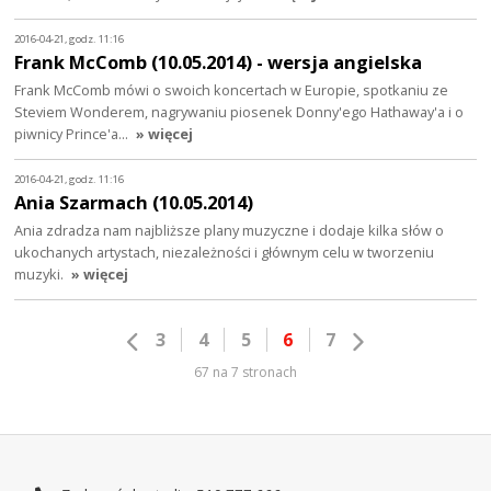
2016-04-21, godz. 11:16
Frank McComb (10.05.2014) - wersja angielska
Frank McComb mówi o swoich koncertach w Europie, spotkaniu ze
Steviem Wonderem, nagrywaniu piosenek Donny'ego Hathaway'a i o
piwnicy Prince'a…
» więcej
2016-04-21, godz. 11:16
Ania Szarmach (10.05.2014)
Ania zdradza nam najbliższe plany muzyczne i dodaje kilka słów o
ukochanych artystach, niezależności i głównym celu w tworzeniu
muzyki.
» więcej
3
4
5
6
7
67 na 7 stronach