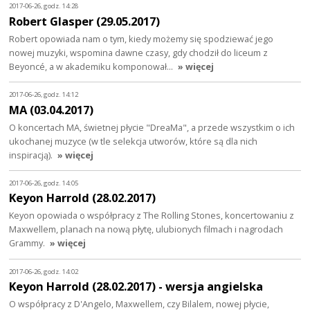
2017-06-26, godz. 14:28
Robert Glasper (29.05.2017)
Robert opowiada nam o tym, kiedy możemy się spodziewać jego
nowej muzyki, wspomina dawne czasy, gdy chodził do liceum z
Beyoncé, a w akademiku komponował…
» więcej
2017-06-26, godz. 14:12
MA (03.04.2017)
O koncertach MA, świetnej płycie "DreaMa", a przede wszystkim o ich
ukochanej muzyce (w tle selekcja utworów, które są dla nich
inspiracją).
» więcej
2017-06-26, godz. 14:05
Keyon Harrold (28.02.2017)
Keyon opowiada o współpracy z The Rolling Stones, koncertowaniu z
Maxwellem, planach na nową płytę, ulubionych filmach i nagrodach
Grammy.
» więcej
2017-06-26, godz. 14:02
Keyon Harrold (28.02.2017) - wersja angielska
O współpracy z D'Angelo, Maxwellem, czy Bilalem, nowej płycie,