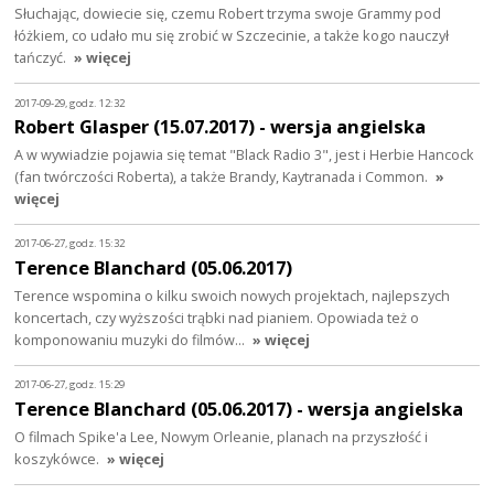
Słuchając, dowiecie się, czemu Robert trzyma swoje Grammy pod
łóżkiem, co udało mu się zrobić w Szczecinie, a także kogo nauczył
tańczyć.
» więcej
2017-09-29, godz. 12:32
Robert Glasper (15.07.2017) - wersja angielska
A w wywiadzie pojawia się temat "Black Radio 3", jest i Herbie Hancock
(fan twórczości Roberta), a także Brandy, Kaytranada i Common.
»
więcej
2017-06-27, godz. 15:32
Terence Blanchard (05.06.2017)
Terence wspomina o kilku swoich nowych projektach, najlepszych
koncertach, czy wyższości trąbki nad pianiem. Opowiada też o
komponowaniu muzyki do filmów…
» więcej
2017-06-27, godz. 15:29
Terence Blanchard (05.06.2017) - wersja angielska
O filmach Spike'a Lee, Nowym Orleanie, planach na przyszłość i
koszykówce.
» więcej