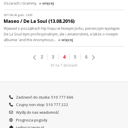
Oscarach i Grammy.
» więcej
2017-06-26, godz. 14:00
Maseo / De La Soul (13.08.2016)
Wywiad o początkach hip hopu w Nowym Jorku, pierwszym występie
De La Soul (tym profesjonalnym, ale i amatorskim), a także o nowym
albumie 'and the Anonymous…
» więcej
2
3
4
5
6
67 na 7 stronach
Zadzwoń do studia: 510 777 666
Czujny non stop: 510 777 222
Wyślij do nas wiadomość
Prognoza pogody
radioszczecin.pl