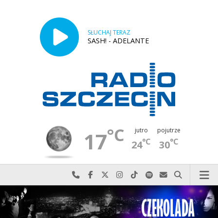
SŁUCHAJ TERAZ
SASH! - ADELANTE
°C
jutro
pojutrze
17
°C
°C
24
30
Najlepiej po prostu do nas zadzwoń
Odwiedź nas na Facebook-u
Odwiedź nas na X
Odwiedź nas na Instagram-ie
Odwiedź nas na TikTok-u
Szukaj nas na Spotify
Wyślij do nas w
Szukaj