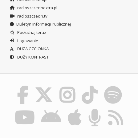
radioszczecinextra.pl
radioszczecin.tv
Biuletyn Informacji Publicznej
Posłuchaj teraz
Logowanie
DUŻA CZCIONKA
DUŻY KONTRAST