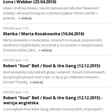
Łona i Webber (23.04.2016)
Adam i Andrzej mówią o swoim najnowszym albumie 'Nawiasem
mówiąc', ale wspominają też o pierwszej płycie 'Koniec żartów' i
pewnej…
» więcej
2016-04-21, godz. 11:16
Marika / Marta Kosakowska (16.04.2016)
Marta opowiada o nowej płycie, zmianach w muzyce, popularności,
spotkaniu z Erykah Badu, koncercie w Szczecinie i o swojej książce.
Dowiecie się też, jaka…
» więcej
2016-04-21, godz. 11:16
Robert "Kool" Bell / Kool & the Gang (12.12.2015)
Kool opowiada o początkach grupy, samplach, trasach koncertowych,
muzycznych planach oraz o tym, co łączy go z Milesem Davisem i
Johnem Travoltą.
» więcej
2016-04-21, godz. 11:16
Robert "Kool" Bell / Kool & the Gang (12.12.2015) -
wersja angielska
O początkach Kool & the Gang, planach na przyszłość, inspiracjach i