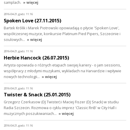
samplach.
» więcej
2016-04-21, godz. 11:16
Spoken Love (27.11.2015)
Bartek Królik i Marek Piotrowski opowiadają o płycie 'Spoken Love',
współczesnej muzyce, konkursie Platinum Pied Pipers, Szczecinie i
soulowych…
» więcej
2016-04-21, godz. 11:16
Herbie Hancock (26.07.2015)
Artysta opowiada o różnych etapach swojej kariery - o jam sessions,
współpracy z młodymi muzykami, wykładach na Harvardzie i wpływie
nowych technologii…
» więcej
2016-04-21, godz. 11:16
Twister & Snack (25.01.2015)
Grzegorz Czerkasow (DJ Twister) i Maciej Fiszer (DJ Snack) w studiu
Radia Szczecin. Rozmowa o cyklu imprez 'Classic RnB' w City Hall i
muzycznych poszukiwaniach…
» więcej
2016-04-21, godz. 11:16