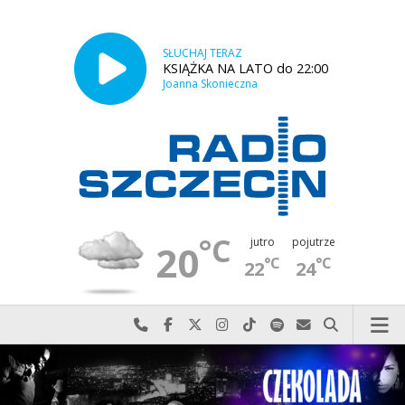
SŁUCHAJ TERAZ
KSIĄŻKA NA LATO do 22:00
Joanna Skonieczna
°C
jutro
pojutrze
20
°C
°C
22
24
Najlepiej po prostu do nas zadzwoń
Odwiedź nas na Facebook-u
Odwiedź nas na X
Odwiedź nas na Instagram-ie
Odwiedź nas na TikTok-u
Szukaj nas na Spotify
Wyślij do nas w
Szukaj