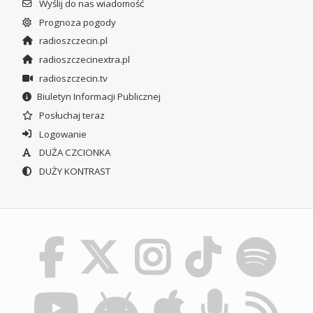
Wyślij do nas wiadomość
Prognoza pogody
radioszczecin.pl
radioszczecinextra.pl
radioszczecin.tv
Biuletyn Informacji Publicznej
Posłuchaj teraz
Logowanie
DUŻA CZCIONKA
DUŻY KONTRAST