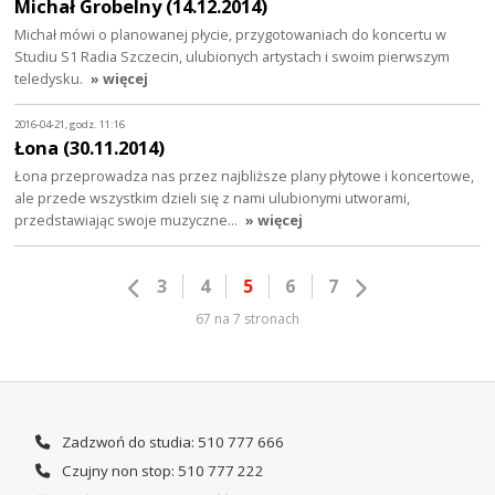
Michał Grobelny (14.12.2014)
Michał mówi o planowanej płycie, przygotowaniach do koncertu w
Studiu S1 Radia Szczecin, ulubionych artystach i swoim pierwszym
teledysku.
» więcej
2016-04-21, godz. 11:16
Łona (30.11.2014)
Łona przeprowadza nas przez najbliższe plany płytowe i koncertowe,
ale przede wszystkim dzieli się z nami ulubionymi utworami,
przedstawiając swoje muzyczne…
» więcej
3
4
5
6
7
67 na 7 stronach
Zadzwoń do studia: 510 777 666
Czujny non stop: 510 777 222