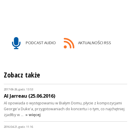
PODCAST AUDIO
AKTUALNOŚCI RSS
Zobacz także
2017-06-26, godz. 13:53
Al Jarreau (25.06.2016)
Al opowiada o występowaniu w Białym Domu, płycie z kompozycjami
George'a Duke'a, przygotowaniach do koncertu i o tym, co najchętniej
zjadłby w …
» więcej
2016-04-21, godz. 11:16