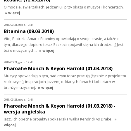
O modzie, zwierzakach, jedzeniu i przy okazji o muzyce i koncertach.
» więcej
2018-03-21, godz. 19:44
Bitamina (09.03.2018)
Vito, Piotrek i Amar z Bitaminy opowiadają o swojej trasie, a także o
tym, dlaczego dopiero teraz Szczecin pojawił się na ich drodze. ;) Jest
też o muzycznych…
» więcej
2018-03-21, godz. 19:43
Pharoahe Monch & Keyon Harrold (01.03.2018)
Muzycy opowiadają o tym, nad czym teraz pracują (łącznie z projektem
rockowym!), inspiracjach jazzem, oddanych fanach i kobietach w
branży muzycznej.
» więcej
2018-03-21, godz. 19:41
Pharoahe Monch & Keyon Harrold (01.03.2018) -
wersja angielska
Jazz, ich obecne projekty i bokserska walka Kendrick vs Drake.
»
więcej