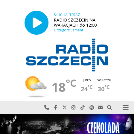
SŁUCHAJ TERAZ
RADIO SZCZECIN NA
WAKACJACH do 12:00
Grzegorz Lament
°C
jutro
pojutrze
18
°C
°C
24
30
Najlepiej po prostu do nas zadzwoń
Odwiedź nas na Facebook-u
Odwiedź nas na X
Odwiedź nas na Instagram-ie
Odwiedź nas na TikTok-u
Szukaj nas na Spotify
Wyślij do nas w
Szukaj