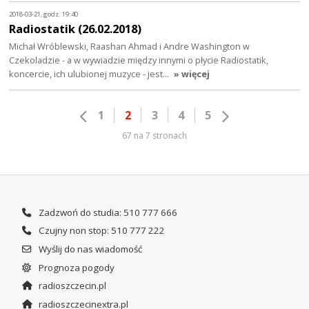
2018-03-21, godz. 19:40
Radiostatik (26.02.2018)
Michał Wróblewski, Raashan Ahmad i Andre Washington w
Czekoladzie - a w wywiadzie między innymi o płycie Radiostatik,
koncercie, ich ulubionej muzyce - jest…
» więcej
1
2
3
4
5
67 na 7 stronach
Zadzwoń do studia: 510 777 666
Czujny non stop: 510 777 222
Wyślij do nas wiadomość
Prognoza pogody
radioszczecin.pl
radioszczecinextra.pl