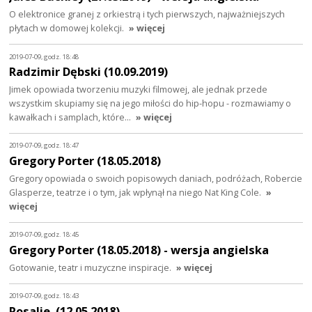
O elektronice granej z orkiestrą i tych pierwszych, najważniejszych
płytach w domowej kolekcji.
» więcej
2019-07-09, godz. 18:48
Radzimir Dębski (10.09.2019)
Jimek opowiada tworzeniu muzyki filmowej, ale jednak przede
wszystkim skupiamy się na jego miłości do hip-hopu - rozmawiamy o
kawałkach i samplach, które…
» więcej
2019-07-09, godz. 18:47
Gregory Porter (18.05.2018)
Gregory opowiada o swoich popisowych daniach, podróżach, Robercie
Glasperze, teatrze i o tym, jak wpłynął na niego Nat King Cole.
»
więcej
2019-07-09, godz. 18:45
Gregory Porter (18.05.2018) - wersja angielska
Gotowanie, teatr i muzyczne inspiracje.
» więcej
2019-07-09, godz. 18:43
Rosalie. (12.05.2018)