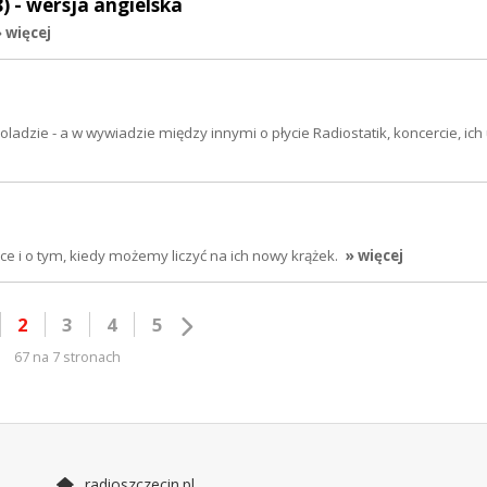
 - wersja angielska
» więcej
zie - a w wywiadzie między innymi o płycie Radiostatik, koncercie, ich 
e i o tym, kiedy możemy liczyć na ich nowy krążek.
» więcej
2
3
4
5
67 na 7 stronach
radioszczecin.pl