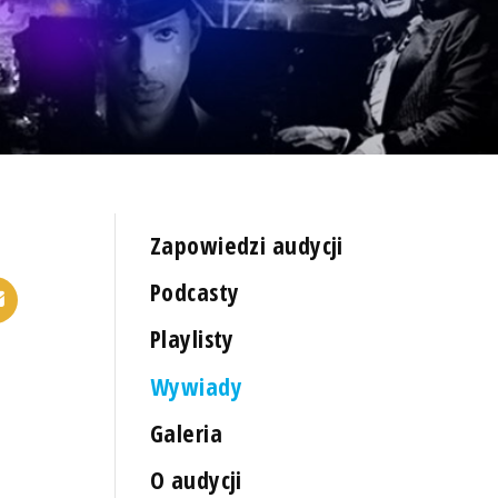
Zapowiedzi audycji
Podcasty
Playlisty
Wywiady
Galeria
O audycji