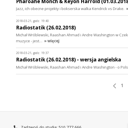
Pharoahe Monch & Keyon Harrold (01.03.2018)
Jazz, ich obecne projekty i bokserska walka Kendrick vs Drake.
2018-03-21, godz. 19:40
Radiostatik (26.02.2018)
Michał Wróblewski, Raashan Ahmad i Andre Washington w Czekolad
muzyce - jest…
» więcej
2018-03-21, godz. 19:37
Radiostatik (26.02.2018) - wersja angielska
Michał Wróblewski, Raashan Ahmad i Andre Washington - o Polsc
1
Zadzwoń do studia: 510 777 666