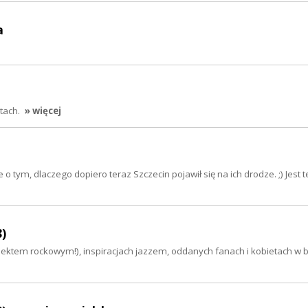
a
rtach.
» więcej
e o tym, dlaczego dopiero teraz Szczecin pojawił się na ich drodze. ;) Jest t
)
ojektem rockowym!), inspiracjach jazzem, oddanych fanach i kobietach w 