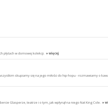
ych płytach w domowej kolekcji.
» więcej
wszystkim skupiamy się na jego miłości do hip-hopu - rozmawiamy o kawa
cie Glasperze, teatrze i o tym, jak wpłynął na niego Nat King Cole.
» w