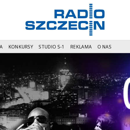
A
KONKURSY
STUDIO S-1
REKLAMA
O NAS