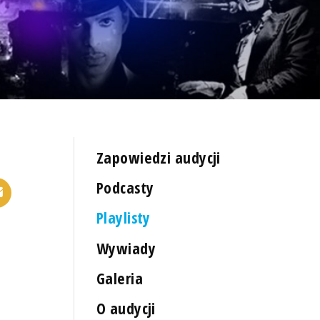
Zapowiedzi audycji
Podcasty
Playlisty
Wywiady
Galeria
O audycji