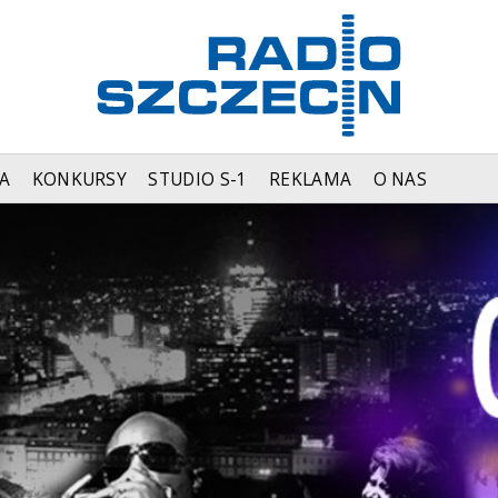
A
KONKURSY
STUDIO S-1
REKLAMA
O NAS