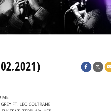
.02.2021)
D ME
E GREY FT. LEO COLTRANE
S FLY FEAT. TERRI WALKER