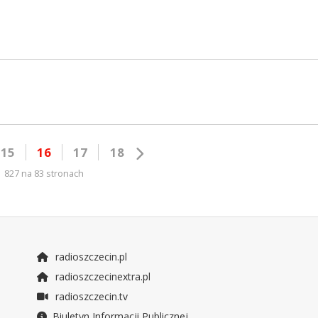
15
16
17
18
827 na 83 stronach
radioszczecin.pl
radioszczecinextra.pl
radioszczecin.tv
Biuletyn Informacji Publicznej