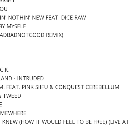
YOU
AYIN' NOTHIN' NEW FEAT. DICE RAW
 BY MYSELF
 (BADBADNOTGOOD REMIX)
C.K.
ALAND - INTRUDED
T.M. FEAT. PINK SIIFU & CONQUEST CEREBELLUM
 & TWEED
E
 SOMEWHERE
H I KNEW (HOW IT WOULD FEEL TO BE FREE) (LIVE AT