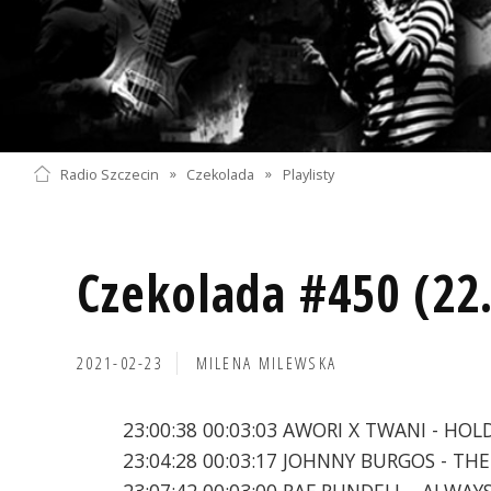
Radio Szczecin
»
Czekolada
»
Playlisty
Czekolada #450 (22
2021-02-23
MILENA MILEWSKA
23:00:38 00:03:03 AWORI X TWANI - HOL
23:04:28 00:03:17 JOHNNY BURGOS - TH
23:07:42 00:03:00 RAF RUNDELL - ALWAY