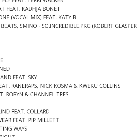
OAT FEAT. KADHJA BONET
GONE (VOCAL MIX) FEAT. KATY B
Y BEATS, SMINO - SO.INCREDIBLE.PKG (ROBERT GLASPER
NE
INED
LAND FEAT. SKY
R FEAT. RANERAPS, NICK KOSMA & KWEKU COLLINS
EAT. ROBYN & CHANNEL TRES
LIND FEAT. COLLARD
SWEAR FEAT. PIP MILLETT
RTING WAYS
 RIGHT