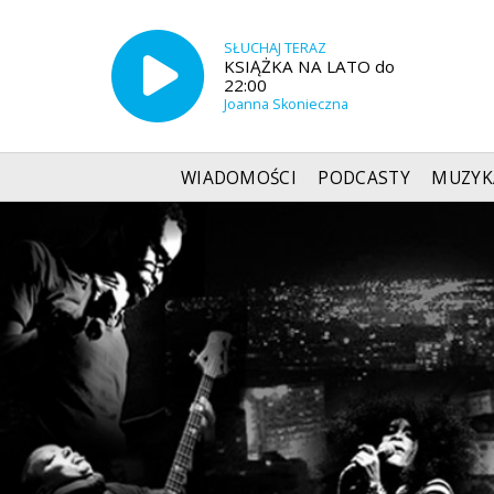
SŁUCHAJ TERAZ
KSIĄŻKA NA LATO do
22:00
Joanna Skonieczna
WIADOMOŚCI
PODCASTY
MUZYK