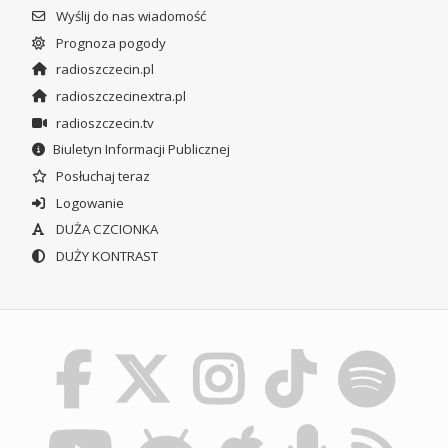
Wyślij do nas wiadomość
Prognoza pogody
radioszczecin.pl
radioszczecinextra.pl
radioszczecin.tv
Biuletyn Informacji Publicznej
Posłuchaj teraz
Logowanie
DUŻA CZCIONKA
DUŻY KONTRAST