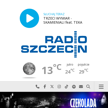
SŁUCHAJ TERAZ
TRZECI WYMIAR -
SKAMIENIALI feat. TEKA
°C
jutro
pojutrze
13
°C
°C
24
29
Najlepiej po prostu do nas zadzwoń
Odwiedź nas na Facebook-u
Odwiedź nas na X
Odwiedź nas na Instagram-ie
Odwiedź nas na TikTok-u
Szukaj nas na Spotify
Wyślij do nas w
Szukaj