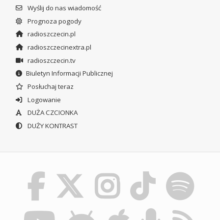
Wyślij do nas wiadomość
Prognoza pogody
radioszczecin.pl
radioszczecinextra.pl
radioszczecin.tv
Biuletyn Informacji Publicznej
Posłuchaj teraz
Logowanie
DUŻA CZCIONKA
DUŻY KONTRAST