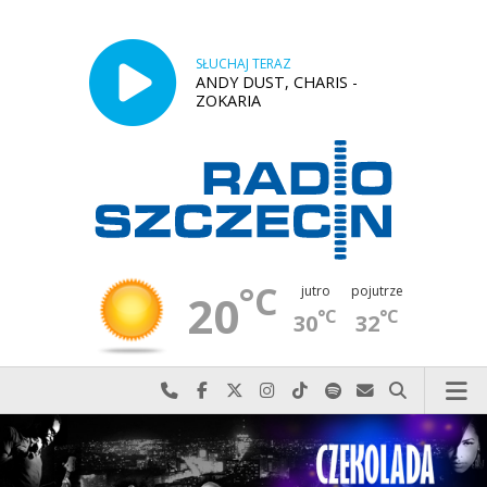
SŁUCHAJ TERAZ
ANDY DUST, CHARIS -
ZOKARIA
°C
jutro
pojutrze
20
°C
°C
30
32
Najlepiej po prostu do nas zadzwoń
Odwiedź nas na Facebook-u
Odwiedź nas na X
Odwiedź nas na Instagram-ie
Odwiedź nas na TikTok-u
Szukaj nas na Spotify
Wyślij do nas w
Szukaj