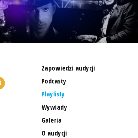
Zapowiedzi audycji
Podcasty
Playlisty
Wywiady
Galeria
O audycji