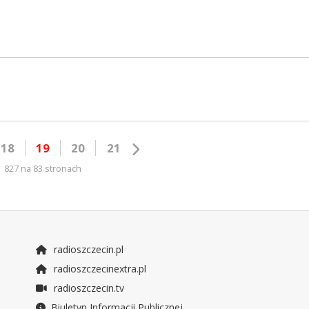
18
19
20
21
827 na 83 stronach
radioszczecin.pl
radioszczecinextra.pl
radioszczecin.tv
Biuletyn Informacji Publicznej