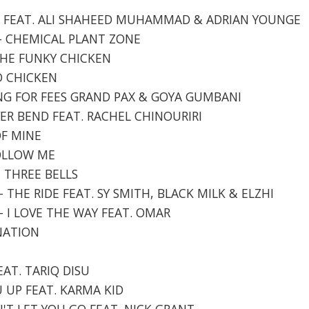
SEA FEAT. ALI SHAHEED MUHAMMAD & ADRIAN YOUNGE
 - CHEMICAL PLANT ZONE
 THE FUNKY CHICKEN
ED CHICKEN
ING FOR FEES GRAND PAX & GOYA GUMBANI
IVER BEND FEAT. RACHEL CHINOURIRI
OF MINE
FOLLOW ME
- THREE BELLS
 - THE RIDE FEAT. SY SMITH, BLACK MILK & ELZHI
 - I LOVE THE WAY FEAT. OMAR
INATION
FEAT. TARIQ DISU
OU UP FEAT. KARMA KID
AN'T LET YOU GO FEAT. NICK GRANT