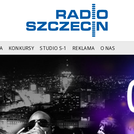
A
KONKURSY
STUDIO S-1
REKLAMA
O NAS