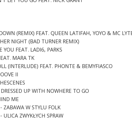
E DOWN (REMIX) FEAT. QUEEN LATIFAH, YOYO & MC LYT
THER NIGHT (BAD TURNER REMIX)
E YOU FEAT. LADI6, PARKS
 FEAT. MARA TK
 ROLL (INTERLUDE) FEAT. PHONTE & BEMYFIASCO
OOOVE II
DTHESCENES
ALL DRESSED UP WITH NOWHERE TO GO
EMIND ME
K - ZABAWA W STYLU FOLK
K - ULICA ZWYKŁYCH SPRAW