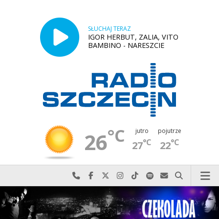
SŁUCHAJ TERAZ
IGOR HERBUT, ZALIA, VITO
BAMBINO - NARESZCIE
°C
jutro
pojutrze
26
°C
°C
27
22
Najlepiej po prostu do nas zadzwoń
Odwiedź nas na Facebook-u
Odwiedź nas na X
Odwiedź nas na Instagram-ie
Odwiedź nas na TikTok-u
Szukaj nas na Spotify
Wyślij do nas w
Szukaj