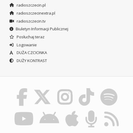
radioszczecin.pl
radioszczecinextra.pl
radioszczecin.tv
Biuletyn Informacji Publicznej
Posłuchaj teraz
Logowanie
DUŻA CZCIONKA
DUŻY KONTRAST