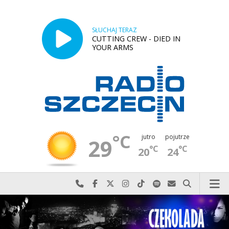
SŁUCHAJ TERAZ
CUTTING CREW - DIED IN
YOUR ARMS
°C
jutro
pojutrze
29
°C
°C
20
24
Najlepiej po prostu do nas zadzwoń
Odwiedź nas na Facebook-u
Odwiedź nas na X
Odwiedź nas na Instagram-ie
Odwiedź nas na TikTok-u
Szukaj nas na Spotify
Wyślij do nas w
Szukaj