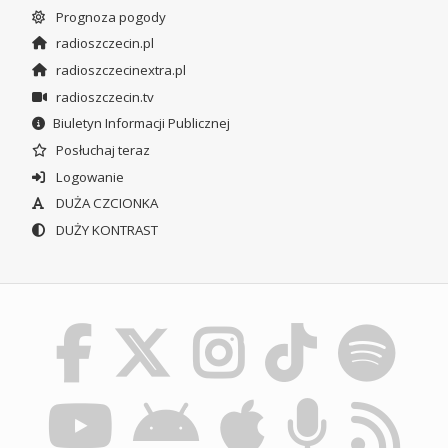
Prognoza pogody
radioszczecin.pl
radioszczecinextra.pl
radioszczecin.tv
Biuletyn Informacji Publicznej
Posłuchaj teraz
Logowanie
DUŻA CZCIONKA
DUŻY KONTRAST