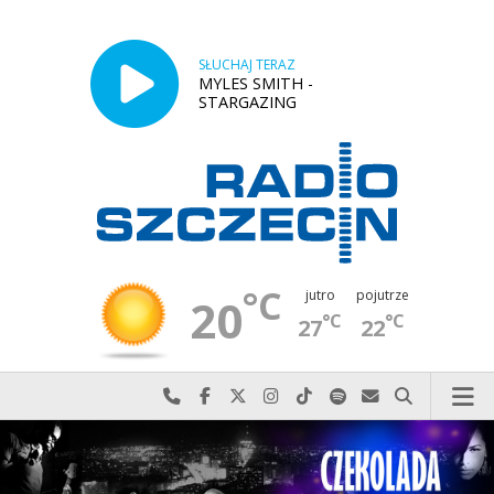
SŁUCHAJ TERAZ
MYLES SMITH -
STARGAZING
°C
jutro
pojutrze
20
°C
°C
27
22
Najlepiej po prostu do nas zadzwoń
Odwiedź nas na Facebook-u
Odwiedź nas na X
Odwiedź nas na Instagram-ie
Odwiedź nas na TikTok-u
Szukaj nas na Spotify
Wyślij do nas w
Szukaj