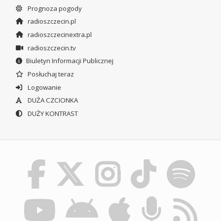
Prognoza pogody
radioszczecin.pl
radioszczecinextra.pl
radioszczecin.tv
Biuletyn Informacji Publicznej
Posłuchaj teraz
Logowanie
DUŻA CZCIONKA
DUŻY KONTRAST