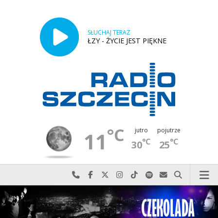
SŁUCHAJ TERAZ
ŁZY - ŻYCIE JEST PIĘKNE
°C
jutro
pojutrze
11
°C
°C
30
25
Najlepiej po prostu do nas zadzwoń
Odwiedź nas na Facebook-u
Odwiedź nas na X
Odwiedź nas na Instagram-ie
Odwiedź nas na TikTok-u
Szukaj nas na Spotify
Wyślij do nas w
Szukaj