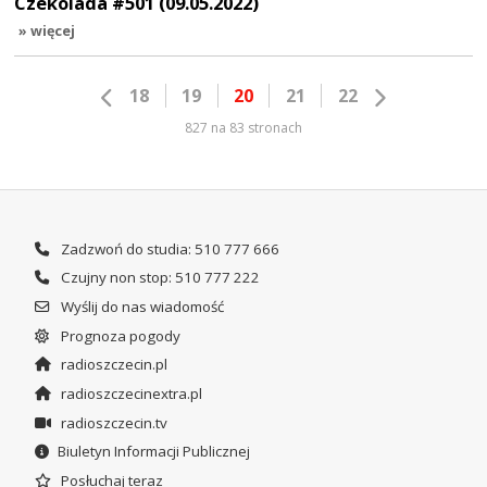
Czekolada #501 (09.05.2022)
» więcej
18
19
20
21
22
827 na 83 stronach
Zadzwoń do studia: 510 777 666
Czujny non stop: 510 777 222
Wyślij do nas wiadomość
Prognoza pogody
radioszczecin.pl
radioszczecinextra.pl
radioszczecin.tv
Biuletyn Informacji Publicznej
Posłuchaj teraz