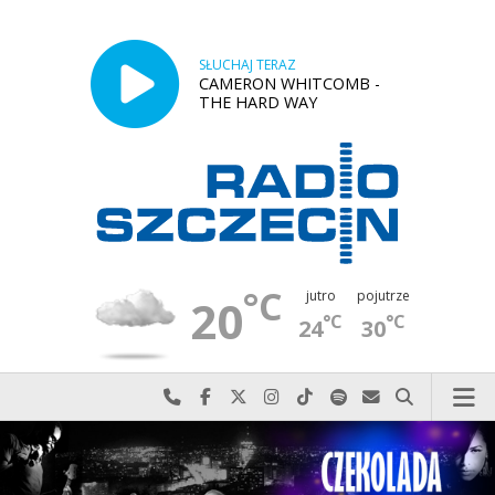
SŁUCHAJ TERAZ
CAMERON WHITCOMB -
THE HARD WAY
°C
jutro
pojutrze
20
°C
°C
24
30
Najlepiej po prostu do nas zadzwoń
Odwiedź nas na Facebook-u
Odwiedź nas na X
Odwiedź nas na Instagram-ie
Odwiedź nas na TikTok-u
Szukaj nas na Spotify
Wyślij do nas w
Szukaj