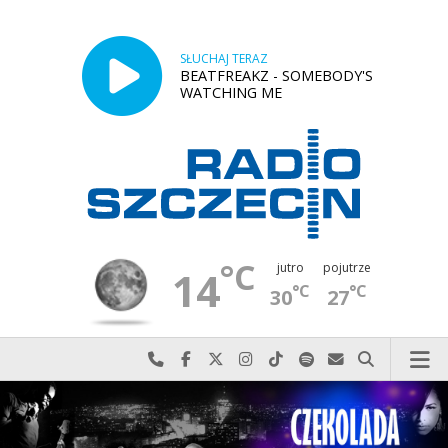
SŁUCHAJ TERAZ
BEATFREAKZ - SOMEBODY'S
WATCHING ME
°C
jutro
pojutrze
14
°C
°C
30
27
Najlepiej po prostu do nas zadzwoń
Odwiedź nas na Facebook-u
Odwiedź nas na X
Odwiedź nas na Instagram-ie
Odwiedź nas na TikTok-u
Szukaj nas na Spotify
Wyślij do nas w
Szukaj