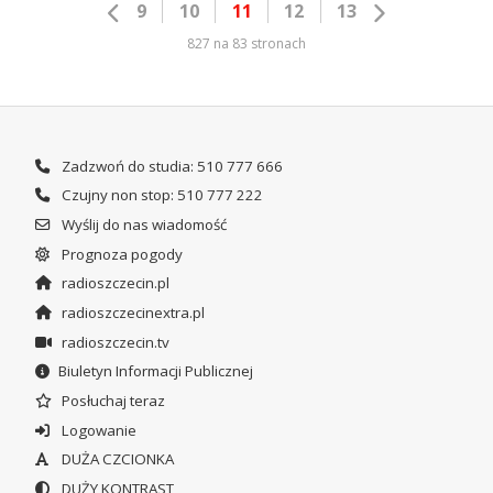
9
10
11
12
13
827 na 83 stronach
Zadzwoń do studia: 510 777 666
Czujny non stop: 510 777 222
Wyślij do nas wiadomość
Prognoza pogody
radioszczecin.pl
radioszczecinextra.pl
radioszczecin.tv
Biuletyn Informacji Publicznej
Posłuchaj teraz
Logowanie
DUŻA CZCIONKA
DUŻY KONTRAST