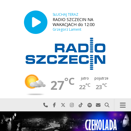
SŁUCHAJ TERAZ
RADIO SZCZECIN NA
WAKACJACH do 12:00
Grzegorz Lament
°C
jutro
pojutrze
27
°C
°C
22
23
Najlepiej po prostu do nas zadzwoń
Odwiedź nas na Facebook-u
Odwiedź nas na X
Odwiedź nas na Instagram-ie
Odwiedź nas na TikTok-u
Szukaj nas na Spotify
Wyślij do nas w
Szukaj