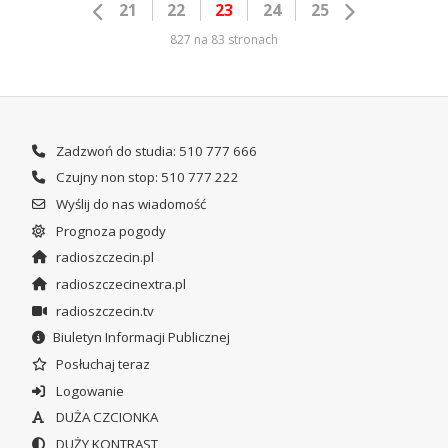
21
22
23
24
25
827 na 83 stronach
Zadzwoń do studia: 510 777 666
Czujny non stop: 510 777 222
Wyślij do nas wiadomość
Prognoza pogody
radioszczecin.pl
radioszczecinextra.pl
radioszczecin.tv
Biuletyn Informacji Publicznej
Posłuchaj teraz
Logowanie
DUŻA CZCIONKA
DUŻY KONTRAST