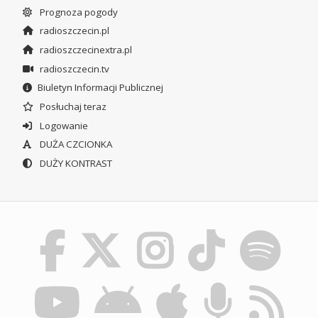
Prognoza pogody
radioszczecin.pl
radioszczecinextra.pl
radioszczecin.tv
Biuletyn Informacji Publicznej
Posłuchaj teraz
Logowanie
DUŻA CZCIONKA
DUŻY KONTRAST