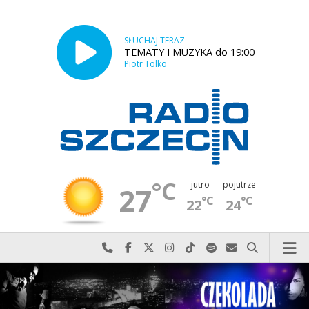
SŁUCHAJ TERAZ
TEMATY I MUZYKA do 19:00
Piotr Tolko
°C
jutro
pojutrze
27
°C
°C
22
24
Najlepiej po prostu do nas zadzwoń
Odwiedź nas na Facebook-u
Odwiedź nas na X
Odwiedź nas na Instagram-ie
Odwiedź nas na TikTok-u
Szukaj nas na Spotify
Wyślij do nas w
Szukaj