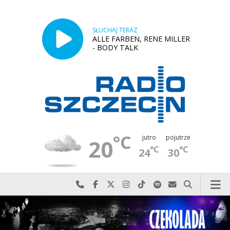
SŁUCHAJ TERAZ
ALLE FARBEN, RENE MILLER
- BODY TALK
°C
jutro
pojutrze
20
°C
°C
24
30
Najlepiej po prostu do nas zadzwoń
Odwiedź nas na Facebook-u
Odwiedź nas na X
Odwiedź nas na Instagram-ie
Odwiedź nas na TikTok-u
Szukaj nas na Spotify
Wyślij do nas w
Szukaj