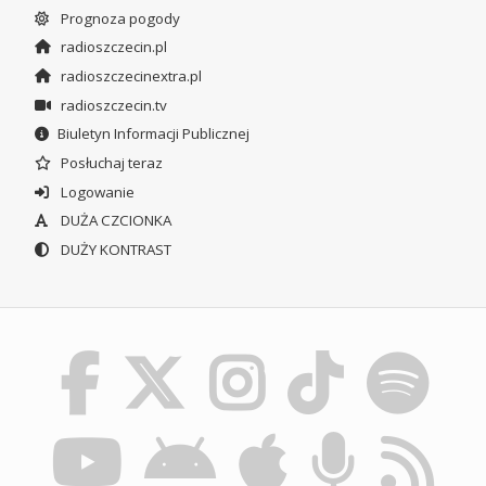
Prognoza pogody
radioszczecin.pl
radioszczecinextra.pl
radioszczecin.tv
Biuletyn Informacji Publicznej
Posłuchaj teraz
Logowanie
DUŻA CZCIONKA
DUŻY KONTRAST