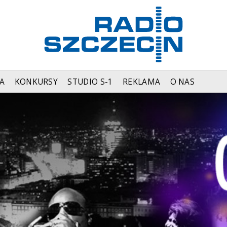
A
KONKURSY
STUDIO S-1
REKLAMA
O NAS