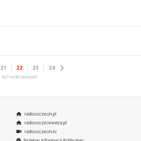
21
22
23
24
827 na 83 stronach
radioszczecin.pl
radioszczecinextra.pl
radioszczecin.tv
Biuletyn Informacji Publicznej