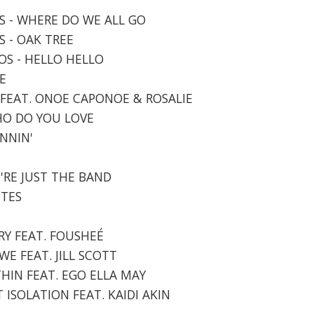
AS - WHERE DO WE ALL GO
S - OAK TREE
OS - HELLO HELLO
NE
P FEAT. ONOE CAPONOE & ROSALIE
WHO DO YOU LOVE
INNIN'
E'RE JUST THE BAND
ITES
URY FEAT. FOUSHEÉ
WE FEAT. JILL SCOTT
THIN FEAT. EGO ELLA MAY
T ISOLATION FEAT. KAIDI AKIN