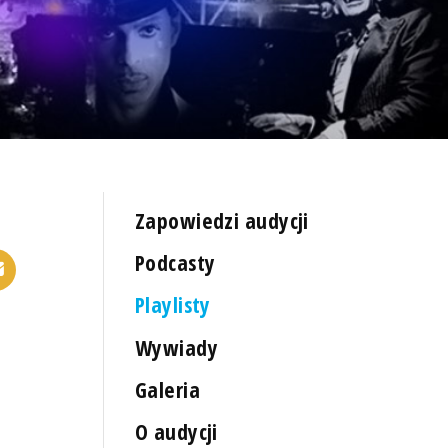
Zapowiedzi audycji
Podcasty
Playlisty
Wywiady
Galeria
O audycji