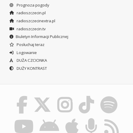
Prognoza pogody
radioszczecin.pl
radioszczecinextra.pl
radioszczecin.tv
Biuletyn Informacji Publicznej
Posłuchaj teraz
Logowanie
DUŻA CZCIONKA
DUŻY KONTRAST