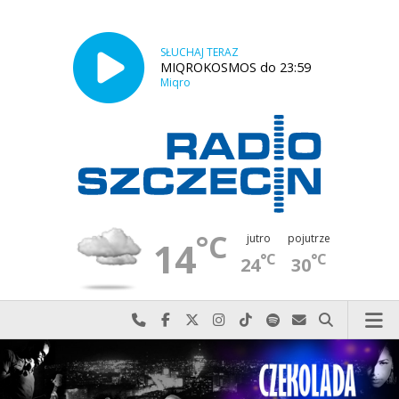
SŁUCHAJ TERAZ
MIQROKOSMOS do 23:59
Miqro
°C
jutro
pojutrze
14
°C
°C
24
30
Najlepiej po prostu do nas zadzwoń
Odwiedź nas na Facebook-u
Odwiedź nas na X
Odwiedź nas na Instagram-ie
Odwiedź nas na TikTok-u
Szukaj nas na Spotify
Wyślij do nas w
Szukaj